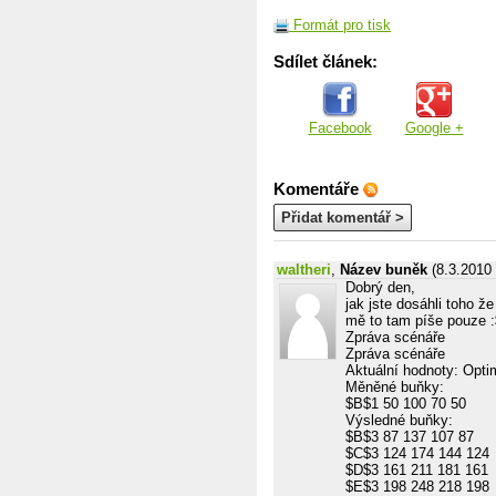
Formát pro tisk
Sdílet článek:
Facebook
Google +
Komentáře
Přidat komentář >
waltheri
,
Název buněk
(8.3.2010 
Dobrý den,
jak jste dosáhli toho 
mě to tam píše pouze :
Zpráva scénáře
Zpráva scénáře
Aktuální hodnoty: Opti
Měněné buňky:
$B$1 50 100 70 50
Výsledné buňky:
$B$3 87 137 107 87
$C$3 124 174 144 124
$D$3 161 211 181 161
$E$3 198 248 218 198