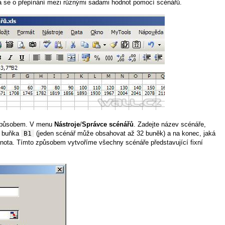
ná se o přepínání mezi různými sadami hodnot pomocí scénářů.
 způsobem. V menu
Nástroje
/
Správce scénářů
. Zadejte název scénáře,
y buňka
B1
(jeden scénář může obsahovat až 32 buněk) a na konec, jaká
nota. Tímto způsobem vytvoříme všechny scénáře představující fixní