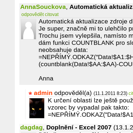
AnnaSouckova
,
Automatická aktuali
odpovědět
citovat
Automatická aktualizace zdroje d
Je super, značně mi to ulehčilo p
Trochu jsem vylepšila, namísto 
dám funkci COUNTBLANK pro slo
neobsahuje data:
=NEPŘÍMÝ.ODKAZ("Data!$A1:$
(countblank(Data!$AA:$AA)-CO
Anna
admin
odpověděl(a)
(11.1.2011 8:23)
ci
K určení oblasti lze ještě po
vzorec by vypadal pak takto:
=NEPŘÍMÝ.ODKAZ("Data!$A1
dagdag
,
Doplnění - Excel 2007
(13.1.