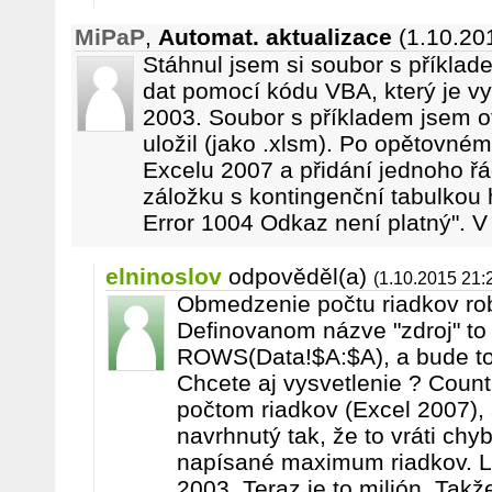
MiPaP
,
Automat. aktualizace
(1.10.20
Stáhnul jsem si soubor s příklad
dat pomocí kódu VBA, který je vy
2003. Soubor s příkladem jsem o
uložil (jako .xlsm). Po opětovném
Excelu 2007 a přidání jednoho ř
záložku s kontingenční tabulkou
Error 1004 Odkaz není platný". 
elninoslov
odpověděl(a)
(1.10.2015 21:
Obmedzenie počtu riadkov rob
Definovanom názve "zdroj" to
ROWS(Data!$A:$A), a bude to
Chcete aj vysvetlenie ? Coun
počtom riadkov (Excel 2007),
navrhnutý tak, že to vráti chy
napísané maximum riadkov. L
2003. Teraz je to milión. Tak