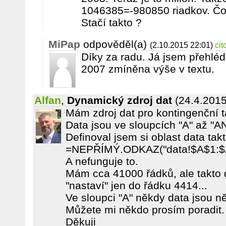
1046385=-980850 riadkov. Čo j
Stačí takto ?
MiPap
odpověděl(a)
(2.10.2015 22:01)
cit
Díky za radu. Já jsem přehléd
2007 zmíněna výše v textu.
Alfan
,
Dynamický zdroj dat
(24.4.2015
Mám zdroj dat pro kontingenční ta
Data jsou ve sloupcích "A" až "A
Definoval jsem si oblast data tak
=NEPŘÍMÝ.ODKAZ("data!$A$1:$
A nefunguje to.
Mám cca 41000 řádků, ale takto 
"nastaví" jen do řádku 4414...
Ve sloupci "A" někdy data jsou n
Můžete mi někdo prosím poradit.
Děkuji