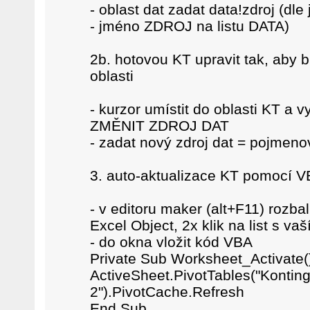
- oblast dat zadat data!zdroj (dle
- jméno ZDROJ na listu DATA)
2b. hotovou KT upravit tak, aby 
oblasti
- kurzor umístit do oblasti KT 
ZMĚNIT ZDROJ DAT
- zadat nový zdroj dat = pojmeno
3. auto-aktualizace KT pomocí 
- v editoru maker (alt+F11) rozbal
Excel Object, 2x klik na list s vaš
- do okna vložit kód VBA
Private Sub Worksheet_Activate(
ActiveSheet.PivotTables("Kontin
2").PivotCache.Refresh
End Sub