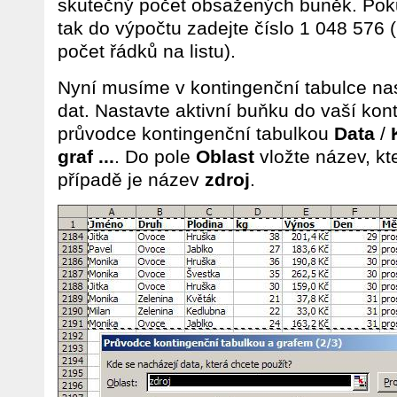
skutečný počet obsažených buněk. Pok
tak do výpočtu zadejte číslo 1 048 576
počet řádků na listu).
Nyní musíme v kontingenční tabulce nas
dat. Nastavte aktivní buňku do vaší kon
průvodce kontingenční tabulkou
Data
/
graf ...
. Do pole
Oblast
vložte název, kte
případě je název
zdroj
.