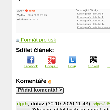
Související články:
Autor:
admin
-
Kontingenční tabulka I.
Vydáno:
20.6.2009 22:25
-
Kontingenční tabulka II.
Přečteno:
50371x
-
Kontingenční tabulka III.
-
Kontingenční tabulka IV.
-
Kontingenční tabulka - exte
Formát pro tisk
Sdílet článek:
Facebook
Google +
Linkuj
QR kód
E
Komentáře
Přidat komentář >
djph
,
dotaz
(30.10.2020 11:43)
odpovědě
Zdravim, chtel bych se zeptat zda