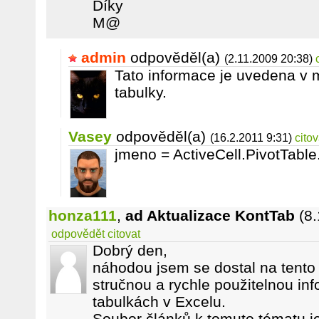
Díky
M@
admin
odpověděl(a)
(2.11.2009 20:38)
Tato informace je uvedena v
tabulky.
Vasey
odpověděl(a)
(16.2.2011 9:31)
citov
jmeno = ActiveCell.PivotTabl
honza111
,
ad Aktualizace KontTab
(8
odpovědět
citovat
Dobrý den,
náhodou jsem se dostal na tento
stručnou a rychle použitelnou in
tabulkách v Excelu.
Soubor článků k tomuto tématu je