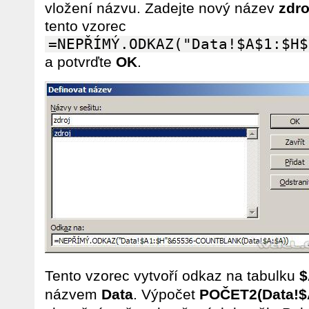
vložení názvu. Zadejte nový název
zdro
tento vzorec
=NEPŘÍMÝ.ODKAZ("Data!$A$1:$H$
a potvrďte
OK
.
Tento vzorec vytvoří odkaz na tabulku
$
názvem
Data
. Výpočet
POČET2(Data!$