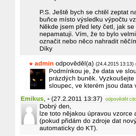
P.S. Ještě bych se chtěl zeptat 
buňce místo výsledku výpočtu vz
Někde jsem před lety četl, jak se 
nepamatuji. Vím, že to bylo velm
označit nebo něco nahradit něčí
Díky
admin
odpověděl(a)
(24.4.2015 13:13)
Podmínkou je, že data ve slou
prázdých buněk. Vyzkoušejte k
sloupec, ve kterém jsou data
Emikus
,
-
(27.2.2011 13:37)
odpovědět
cit
Dobrý den,
lze toto nějakou úpravou vzorce 
(pokud přidám do zdroje dat nový
automaticky do KT).