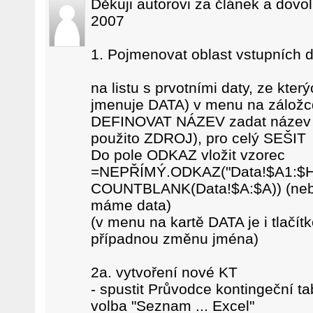
Děkuji autorovi za článek a dovolí
2007
1. Pojmenovat oblast vstupních d
na listu s prvotními daty, ze kter
jmenuje DATA) v menu na záložc
DEFINOVAT NÁZEV zadat název z
použito ZDROJ), pro celý SEŠIT
Do pole ODKAZ vložit vzorec
=NEPŘÍMÝ.ODKAZ("Data!$A1:$H
COUNTBLANK(Data!$A:$A)) (nebo 
máme data)
(v menu na kartě DATA je i tla
případnou změnu jména)
2a. vytvoření nové KT
- spustit Průvodce kontingeční ta
volba "Seznam ... Excel"