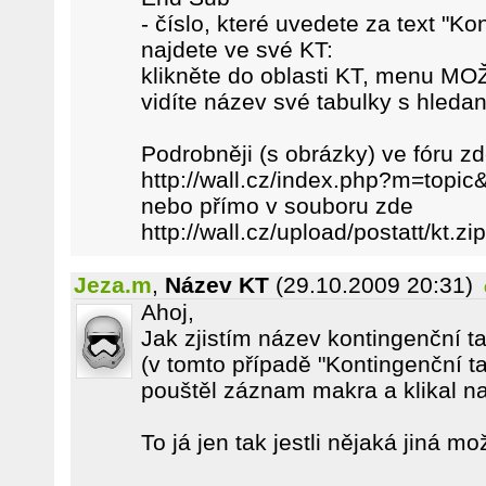
- číslo, které uvedete za text "Ko
najdete ve své KT:
klikněte do oblasti KT, menu M
vidíte název své tabulky s hleda
Podrobněji (s obrázky) ve fóru z
http://wall.cz/index.php?m=topic
nebo přímo v souboru zde
http://wall.cz/upload/postatt/kt.zip
Jeza.m
,
Název KT
(29.10.2009 20:31)
Ahoj,
Jak zjistím název kontingenční t
(v tomto případě "Kontingenční ta
pouštěl záznam makra a klikal na
To já jen tak jestli nějaká jiná m