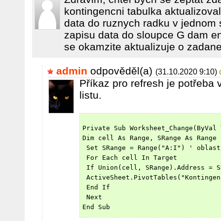
kontingencni tabulka aktualizov
data do ruznych radku v jednom s
zapisu data do sloupce G dam en
se okamzite aktualizuje o zadane
admin
odpověděl(a)
(31.10.2020 9:10)
Příkaz pro refresh je potřeba 
listu.
Private Sub Worksheet_Change(ByVal 
Dim cell As Range, SRange As Range
 Set SRange = Range("A:I") ' oblast
 For Each cell In Target
 If Union(cell, SRange).Address = S
 ActiveSheet.PivotTables("Kontingen
 End If 
 Next
End Sub