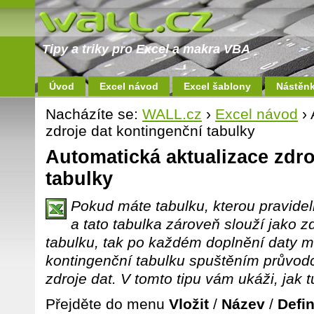
Tipy a triky pro Excel a makra VBA
Úvod
Excel návod
Excel šablony
Nástěn
Nacházíte se:
WALL.cz
›
Excel návod
› 
zdroje dat kontingenční tabulky
Automatická aktualizace zdro
tabulky
Pokud máte tabulku, kterou pravide
a tato tabulka zároveň slouží jako z
tabulku, tak po každém doplnění daty m
kontingenční tabulku spuštěním průvodc
zdroje dat. V tomto tipu vám ukáži, jak 
Přejděte do menu
Vložit
/
Název
/
Defi