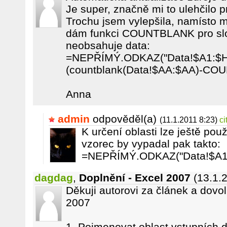
Je super, značně mi to ulehčilo p
Trochu jsem vylepšila, namísto 
dám funkci COUNTBLANK pro slo
neobsahuje data:
=NEPŘÍMÝ.ODKAZ("Data!$A1:$
(countblank(Data!$AA:$AA)-CO
Anna
admin
odpověděl(a)
(11.1.2011 8:23)
ci
K určení oblasti lze ještě po
vzorec by vypadal pak takto:
=NEPŘÍMÝ.ODKAZ("Data!$A1
dagdag
,
Doplnění - Excel 2007
(13.1.
Děkuji autorovi za článek a dovolí
2007
1. Pojmenovat oblast vstupních d