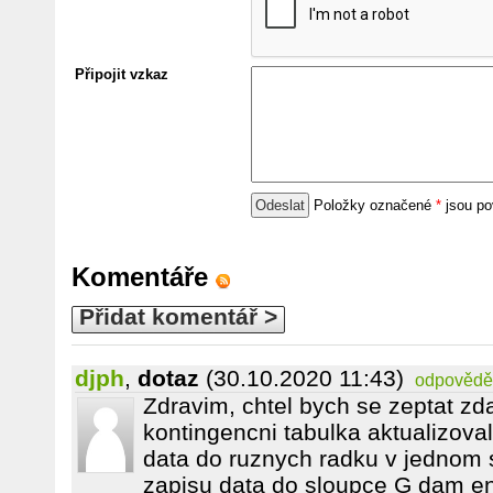
Připojit vzkaz
Položky označené
*
jsou po
Komentáře
Přidat komentář >
djph
,
dotaz
(30.10.2020 11:43)
odpovědě
Zdravim, chtel bych se zeptat zda
kontingencni tabulka aktualizov
data do ruznych radku v jednom s
zapisu data do sloupce G dam en