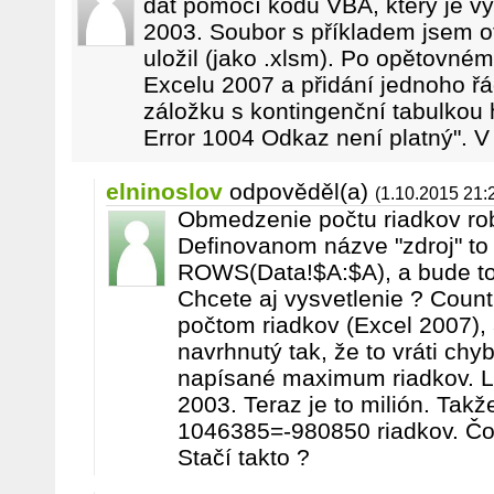
dat pomocí kódu VBA, který je vy
2003. Soubor s příkladem jsem o
uložil (jako .xlsm). Po opětovném
Excelu 2007 a přidání jednoho ř
záložku s kontingenční tabulkou
Error 1004 Odkaz není platný". 
elninoslov
odpověděl(a)
(1.10.2015 21:
Obmedzenie počtu riadkov rob
Definovanom názve "zdroj" to
ROWS(Data!$A:$A), a bude to
Chcete aj vysvetlenie ? Coun
počtom riadkov (Excel 2007),
navrhnutý tak, že to vráti chy
napísané maximum riadkov. L
2003. Teraz je to milión. Tak
1046385=-980850 riadkov. Čo j
Stačí takto ?