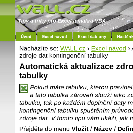
Tipy a triky pro Excel a makra VBA
Úvod
Excel návod
Excel šablony
Nástěn
Nacházíte se:
WALL.cz
›
Excel návod
› 
zdroje dat kontingenční tabulky
Automatická aktualizace zdro
tabulky
Pokud máte tabulku, kterou pravide
a tato tabulka zároveň slouží jako z
tabulku, tak po každém doplnění daty m
kontingenční tabulku spuštěním průvodc
zdroje dat. V tomto tipu vám ukáži, jak 
Přejděte do menu
Vložit
/
Název
/
Defi