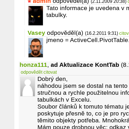
admin
odpověděl(a)
(2.11.2009 20:38)
Tato informace je uvedena v
tabulky.
Vasey
odpověděl(a)
(16.2.2011 9:31)
citov
jmeno = ActiveCell.PivotTabl
honza111
,
ad Aktualizace KontTab
(8
odpovědět
citovat
Dobrý den,
náhodou jsem se dostal na tento
stručnou a rychle použitelnou in
tabulkách v Excelu.
Soubor článků k tomuto tématu je
poskytuje přesně to, co je pro ry
těmito objekty potřeba. Mnohokrát
Mám pouze drobnou věc: odkaz v