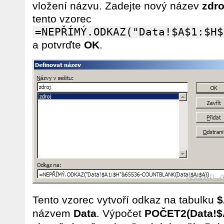
vložení názvu. Zadejte nový název
zdro
tento vzorec
=NEPŘÍMÝ.ODKAZ("Data!$A$1:$H$
a potvrďte
OK
.
Tento vzorec vytvoří odkaz na tabulku
$
názvem
Data
. Výpočet
POČET2(Data!$