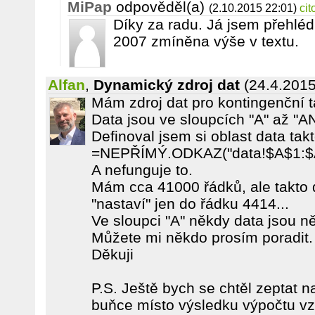
MiPap
odpověděl(a)
(2.10.2015 22:01)
cit
Díky za radu. Já jsem přehléd
2007 zmíněna výše v textu.
Alfan
,
Dynamický zdroj dat
(24.4.2015
Mám zdroj dat pro kontingenční ta
Data jsou ve sloupcích "A" až "A
Definoval jsem si oblast data tak
=NEPŘÍMÝ.ODKAZ("data!$A$1:$
A nefunguje to.
Mám cca 41000 řádků, ale takto 
"nastaví" jen do řádku 4414...
Ve sloupci "A" někdy data jsou n
Můžete mi někdo prosím poradit.
Děkuji
P.S. Ještě bych se chtěl zeptat 
buňce místo výsledku výpočtu vz