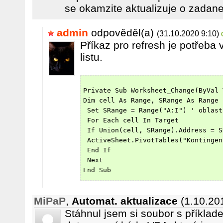
se okamzite aktualizuje o zadane
admin
odpověděl(a)
(31.10.2020 9:10)
Příkaz pro refresh je potřeba 
listu.
Private Sub Worksheet_Change(ByVal 
Dim cell As Range, SRange As Range
 Set SRange = Range("A:I") ' oblast
 For Each cell In Target
 If Union(cell, SRange).Address = S
 ActiveSheet.PivotTables("Kontingen
 End If 
 Next
End Sub
MiPaP
,
Automat. aktualizace
(1.10.20
Stáhnul jsem si soubor s příklad