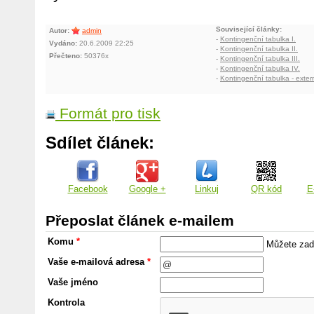
Související články:
Autor:
admin
-
Kontingenční tabulka I.
Vydáno:
20.6.2009 22:25
-
Kontingenční tabulka II.
Přečteno:
50376x
-
Kontingenční tabulka III.
-
Kontingenční tabulka IV.
-
Kontingenční tabulka - exte
Formát pro tisk
Sdílet článek:
Facebook
Google +
Linkuj
QR kód
E
Přeposlat článek e-mailem
Komu
*
Můžete zada
Vaše e-mailová adresa
*
Vaše jméno
Kontrola