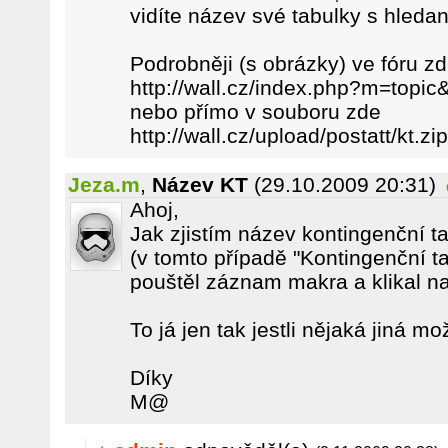
vidíte název své tabulky s hleda
Podrobněji (s obrázky) ve fóru z
http://wall.cz/index.php?m=topic
nebo přímo v souboru zde
http://wall.cz/upload/postatt/kt.zip
Jeza.m
,
Název KT
(29.10.2009 20:31)
Ahoj,
Jak zjistím název kontingenční t
(v tomto případě "Kontingenční ta
pouštěl záznam makra a klikal na
To já jen tak jestli nějaká jiná m
Díky
M@