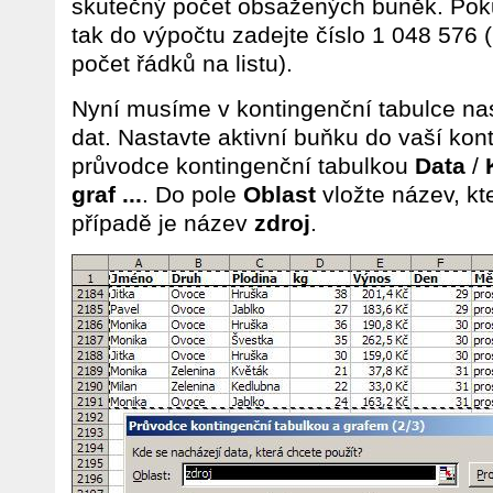
skutečný počet obsažených buněk. Pok
tak do výpočtu zadejte číslo 1 048 576
počet řádků na listu).
Nyní musíme v kontingenční tabulce nas
dat. Nastavte aktivní buňku do vaší kon
průvodce kontingenční tabulkou
Data
/
graf ...
. Do pole
Oblast
vložte název, kte
případě je název
zdroj
.