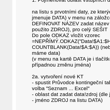
na listu s prvotními daty, ze kter
jmenuje DATA) v menu na záložc
DEFINOVAT NÁZEV zadat název z
použito ZDROJ), pro celý SEŠIT
Do pole ODKAZ vložit vzorec
=NEPŘÍMÝ.ODKAZ("Data!$A1:$H
COUNTBLANK(Data!$A:$A)) (nebo 
máme data)
(v menu na kartě DATA je i tla
případnou změnu jména)
2a. vytvoření nové KT
- spustit Průvodce kontingeční ta
volba "Seznam ... Excel"
- oblast dat zadat data!zdroj (dle
- jméno ZDROJ na listu DATA)