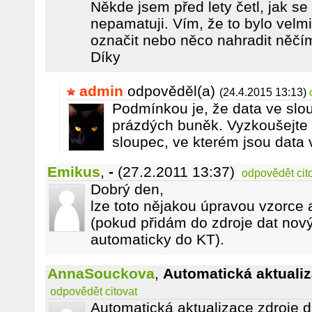
Někde jsem před lety četl, jak se 
nepamatuji. Vím, že to bylo velm
označit nebo něco nahradit něčí
Díky
admin
odpověděl(a)
(24.4.2015 13:13)
Podmínkou je, že data ve slou
prázdých buněk. Vyzkoušejte k
sloupec, ve kterém jsou data
Emikus
,
-
(27.2.2011 13:37)
odpovědět
cit
Dobrý den,
lze toto nějakou úpravou vzorce 
(pokud přidám do zdroje dat nový
automaticky do KT).
AnnaSouckova
,
Automatická aktuali
odpovědět
citovat
Automatická aktualizace zdroje d