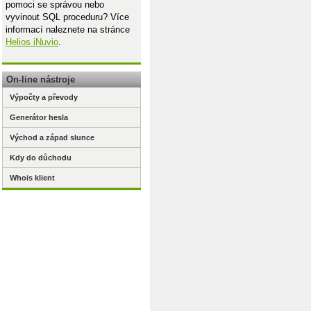
pomoci se správou nebo
vyvinout SQL proceduru? Více
informací naleznete na stránce
Helios iNuvio
.
On-line nástroje
Výpočty a převody
Generátor hesla
Východ a západ slunce
Kdy do důchodu
Whois klient