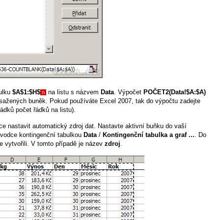
bulku
$A$1:$H$
na listu s názvem
Data
. Výpočet
POČET2(Data!$A:$A)
n
ažených buněk. Pokud používáte Excel 2007, tak do výpočtu zadejte
ádků počet řádků na listu).
e nastavit automatický zdroj dat. Nastavte aktivní buňku do vaší
ůvodce kontingenční tabulkou
Data
/
Kontingenční tabulka a graf ...
. Do
e vytvořili. V tomto případě je název
zdroj
.