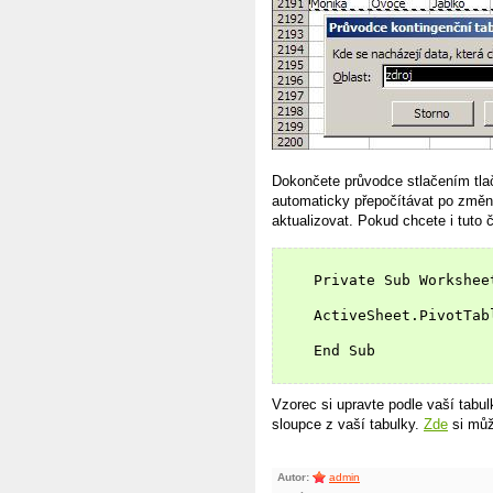
Dokončete průvodce stlačením tla
automaticky přepočítávat po změně
aktualizovat. Pokud chcete i tuto 
    Private Sub Worksheet
    ActiveSheet.PivotTab
    End Sub

Vzorec si upravte podle vaší tabu
sloupce z vaší tabulky.
Zde
si můž
Autor:
admin