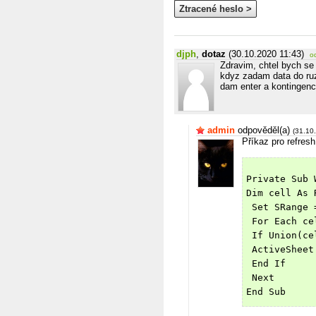
Ztracené heslo >
djph
,
dotaz
(30.10.2020 11:43)
o
Zdravim, chtel bych se
kdyz zadam data do ruz
dam enter a kontingencn
admin
odpověděl(a)
(31.10
Příkaz pro refresh
Private Sub 
Dim cell As 
 Set SRange 
 For Each ce
 If Union(ce
 ActiveSheet
 End If 
 Next
End Sub