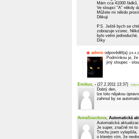
Mám cca 41000 řádků, a
Ve sloupci "A" někdy d
Můžete mi někdo prosím
Děkuji
P.S. Ještě bych se cht
zobrazuje vzorec. Někde
bylo velmi jednoduché,
Díky
admin
odpověděl(a)
(24.4.
Podmínkou je, že 
jiný sloupec - sl
Emikus
,
-
(27.2.2011 13:37)
odpo
Dobrý den,
lze toto nějakou úpravo
zahrnul by se automati
AnnaSouckova
,
Automatická ak
Automatická aktualizac
Je super, značně mi to 
Trochu jsem vylepšila
o kterém vím, že neobs