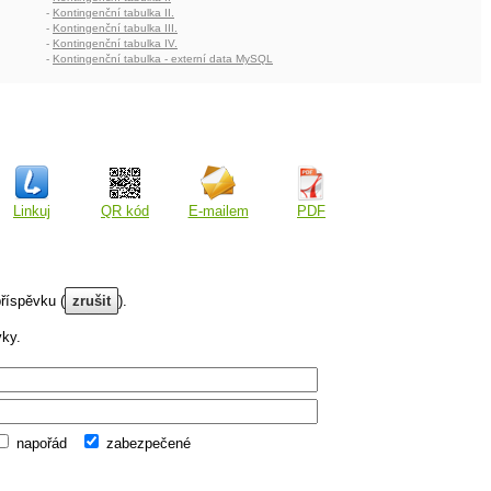
-
Kontingenční tabulka II.
-
Kontingenční tabulka III.
-
Kontingenční tabulka IV.
-
Kontingenční tabulka - externí data MySQL
Linkuj
QR kód
E-mailem
PDF
říspěvku (
zrušit
).
vky.
napořád
zabezpečené