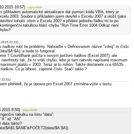
.10.2015 19:57)
odpovědět
 s příkladem automatické aktualizace dat pomocí kódu VBA, který je
xcelu 2003. Soubor s příkladem jsem otevřel v Excelu 2007 a uložil (jako
tevření tohoto .xlsm v Excelu 2007 a přidání jednoho řádku mi to po
kontingenční tabulkou hlásí chybu "Run Time Error 1004 Odkaz není
chybu?
0.2015 21:22)
riadkov robí tie problémy. Nahraďte v Definovanom názve "zdroj" to číslo
ta!$A:$A), a bude to fungovať.
enie ? CountBlank počíta s novým počtom riadkov (Excel 2007), ale
 navrhnutý tak, že to vráti chybu, lebo je tam natvrdo napísané maximum
 maximum platilo v 2003. Teraz je to milión. Takže dostanete cca 65535-
iadkov. Čo je blbosť, záporné číslo. Stačí takto ?
5 22:01)
jsem přehlédl, že je úprava pro Excel 2007 zmíněna výše v textu.
4.2015 9:50)
odpovědět
ngenční tabulku na listu "data".
 "A" až "AN"
t data takto?
a!$A$1:$AN$"&POČET2(data!$A:$A))