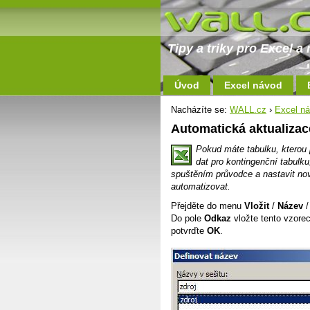
Tipy a triky pro Excel 
Úvod
Excel návod
Nacházíte se:
WALL.cz
›
Excel n
Automatická aktualizac
Pokud máte tabulku, kterou p
dat pro kontingenční tabulk
spuštěním průvodce a nastavit novo
automatizovat.
Přejděte do menu
Vložit
/
Název
Do pole
Odkaz
vložte tento vzore
potvrďte
OK
.