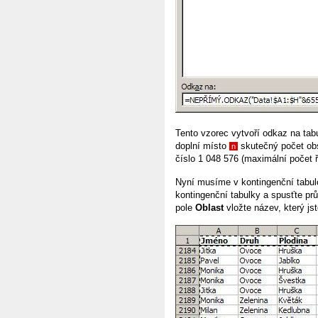
Tento vzorec vytvoří odkaz na ta
doplní místo
skutečný počet obs
n
číslo 1 048 576 (maximální počet ř
Nyní musíme v kontingenční tabulc
kontingenční tabulky a spusťte pr
pole
Oblast
vložte název, který jst