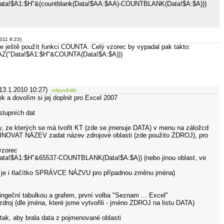
a!$A1:$H"&(countblank(Data!$AA:$AA)-COUNTBLANK(Data!$A:$A)))
2011 8:23)
lze ještě použít funkci COUNTA. Celý vzorec by vypadal pak takto:
("Data!$A1:$H"&COUNTA(Data!$A:$A)))
13.1.2010 10:27)
odpovědět
ek a dovolím si jej doplnit pro Excel 2007
stupních dat
aty, ze kterých se má tvořit KT (zde se jmenuje DATA) v menu na záložcd
NOVAT NÁZEV zadat název zdrojové oblasti (zde použito ZDROJ), pro
vzorec
!$A1:$H"&65537-COUNTBLANK(Data!$A:$A)) (nebo jinou oblast, ve
 je i tlačítko SPRÁVCE NÁZVU pro případnou změnu jména)
ingeční tabulkou a grafem, první volba "Seznam ... Excel"
!zdroj (dle jména, které jsme vytvořili - jméno ZDROJ na listu DATA)
tak, aby brala data z pojmenované oblasti