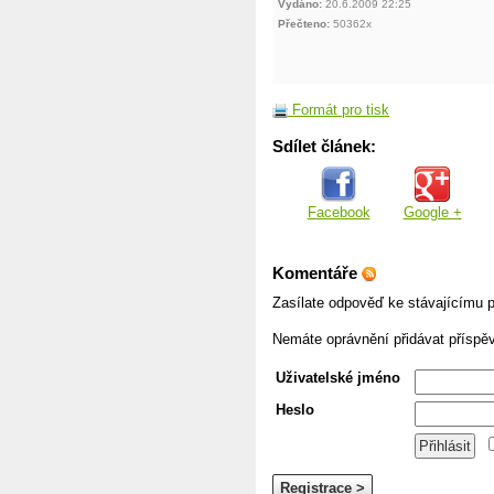
Vydáno:
20.6.2009 22:25
Přečteno:
50362x
Formát pro tisk
Sdílet článek:
Facebook
Google +
Komentáře
Zasílate odpověď ke stávajícímu p
Nemáte oprávnění přidávat příspě
Uživatelské jméno
Heslo
Registrace >