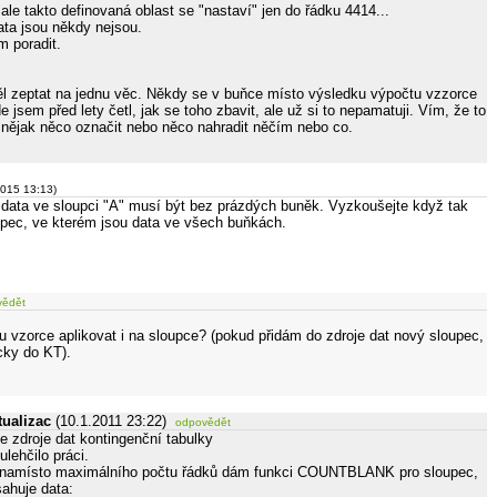
le takto definovaná oblast se "nastaví" jen do řádku 4414...
ata jsou někdy nejsou.
 poradit.
ěl zeptat na jednu věc. Někdy se v buňce místo výsledku výpočtu vzzorce
 jsem před lety četl, jak se toho zbavit, ale už si to nepamatuji. Vím, že to
 nějak něco označit nebo něco nahradit něčím nebo co.
2015 13:13)
data ve sloupci "A" musí být bez prázdých buněk. Vyzkoušejte když tak
oupec, ve kterém jsou data ve všech buňkách.
vědět
u vzorce aplikovat i na sloupce? (pokud přidám do zdroje dat nový sloupec,
cky do KT).
tualizac
(10.1.2011 23:22)
odpovědět
e zdroje dat kontingenční tabulky
ulehčilo práci.
, namísto maximálního počtu řádků dám funkci COUNTBLANK pro sloupec,
ahuje data: