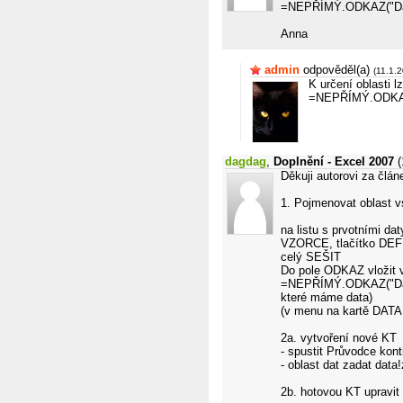
=NEPŘÍMÝ.ODKAZ("Dat
Anna
admin
odpověděl(a)
(11.1.
K určení oblasti 
=NEPŘÍMÝ.ODKAZ
dagdag
,
Doplnění - Excel 2007
(
Děkuji autorovi za člán
1. Pojmenovat oblast v
na listu s prvotními d
VZORCE, tlačítko DEFI
celý SEŠIT
Do pole ODKAZ vložit 
=NEPŘÍMÝ.ODKAZ("Data
které máme data)
(v menu na kartě DATA
2a. vytvoření nové KT
- spustit Průvodce kont
- oblast dat zadat data
2b. hotovou KT upravit 