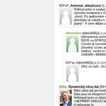
MiPaP
,
Automat. aktualizace
(1
Stáhnul jsem si soubor
vytvořen evidentně v E
.xlsm). Po opětovném o
přechodu na záložku s 
platný". V čem dělám 
elninoslov
odpověděl(a)
(1.1
Obmedzenie počtu 
65535 za ROWS(Da
Chcete aj vysvetl
pôvodný vzorec je
riadkov. Lenže to
1046385=-980850 r
MiPap
odpověděl(a)
(2.10.201
Díky za radu. Já 
Alfan
,
Dynamický zdroj dat
(24.
Mám zdroj dat pro konti
Data jsou ve sloupcích
Definoval jsem si oblas
=NEPŘÍMÝ.ODKAZ("dat
A nefunguje to.