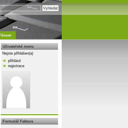
Fórum
Uživatelské menu
Nejste přihlášen(a)
přihlásit
registrace
\n
Formulář Faktura