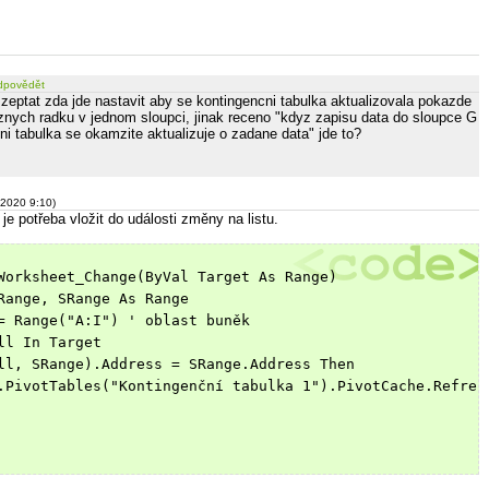
dpovědět
 zeptat zda jde nastavit aby se kontingencni tabulka aktualizovala pokazde
nych radku v jednom sloupci, jinak receno "kdyz zapisu data do sloupce G
i tabulka se okamzite aktualizuje o zadane data" jde to?
.2020 9:10)
 je potřeba vložit do události změny na listu.
Worksheet_Change(ByVal Target As Range)
Range, SRange As Range
= Range("A:I") ' oblast buněk
ll In Target
ll, SRange).Address = SRange.Address Then
.PivotTables("Kontingenční tabulka 1").PivotCache.Refres