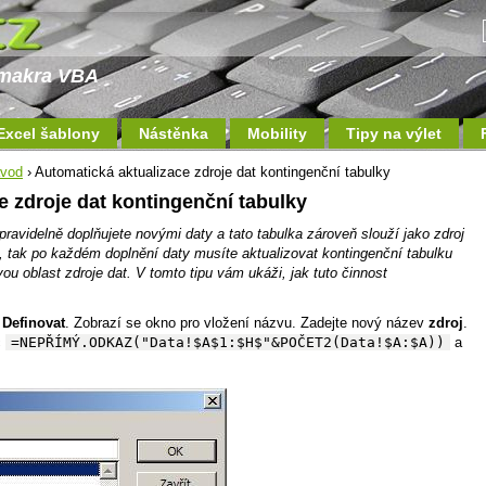
a makra VBA
Excel šablony
Nástěnka
Mobility
Tipy na výlet
ávod
› Automatická aktualizace zdroje dat kontingenční tabulky
e zdroje dat kontingenční tabulky
ravidelně doplňujete novými daty a tato tabulka zároveň slouží jako zdroj
u, tak po každém doplnění daty musíte aktualizovat kontingenční tabulku
u oblast zdroje dat. V tomto tipu vám ukáži, jak tuto činnost
/
Definovat
. Zobrazí se okno pro vložení názvu. Zadejte nový název
zdroj
.
c
=NEPŘÍMÝ.ODKAZ("Data!$A$1:$H$"&POČET2(Data!$A:$A))
a