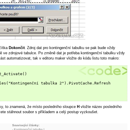
čítka
Dokončit
. Zdroj dat pro kontingenční tabulku se pak bude vždy
 ve zdrojové tabulce. Po změně dat je potřeba kontingenční tabulku vždy
část automatizovat, tak v editoru maker vložte do kódu listu toto makro:
_Activate()

les("Kontingenční tabulka 2").PivotCache.Refresh

lky, to znamená, že místo posledního sloupce
H
vložte název posledního
ete stáhnout soubor s příkladem a celý postup vyzkoušet.
Související články:
-
Kontingenční tabulka I.