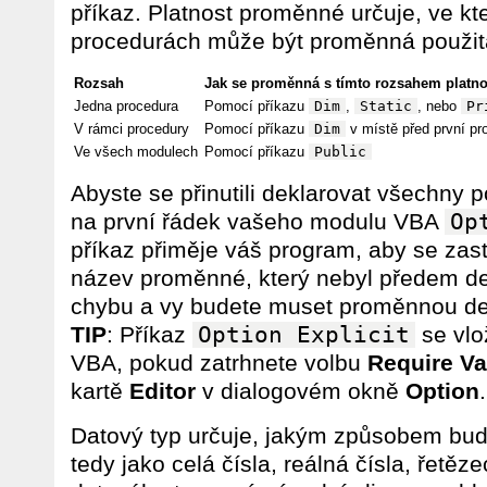
příkaz. Platnost proměnné určuje, ve k
procedurách může být proměnná použit
Rozsah
Jak se proměnná s tímto rozsahem platnos
Jedna procedura
Pomocí příkazu
Dim
,
Static
, nebo
Pr
V rámci procedury
Pomocí příkazu
Dim
v místě před první pr
Ve všech modulech
Pomocí příkazu
Public
Abyste se přinutili deklarovat všechny
na první řádek vašeho modulu VBA
Op
příkaz přiměje váš program, aby se zast
název proměnné, který nebyl předem d
chybu a vy budete muset proměnnou de
TIP
: Příkaz
Option Explicit
se vlo
VBA, pokud zatrhnete volbu
Require Va
kartě
Editor
v dialogovém okně
Option
.
Datový typ určuje, jakým způsobem bud
tedy jako celá čísla, reálná čísla, řetěz