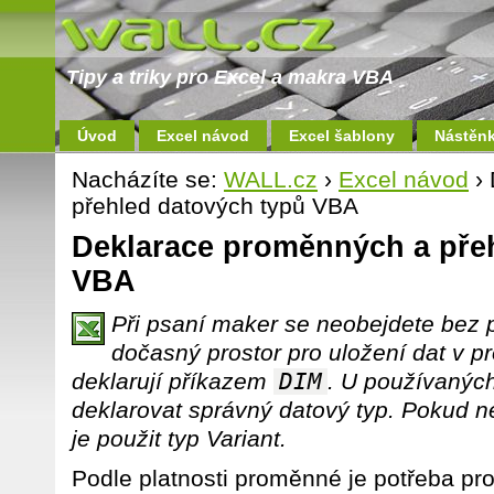
Tipy a triky pro Excel a makra VBA
Úvod
Excel návod
Excel šablony
Nástěn
Nacházíte se:
WALL.cz
›
Excel návod
› 
přehled datových typů VBA
Deklarace proměnných a pře
VBA
Při psaní maker se neobejdete bez
dočasný prostor pro uložení dat v 
deklarují příkazem
DIM
. U používanýc
deklarovat správný datový typ. Pokud n
je použit typ Variant.
Podle platnosti proměnné je potřeba pro