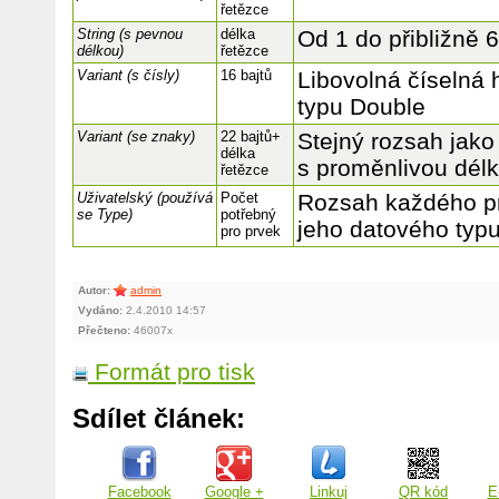
řetězce
String (s pevnou
délka
Od 1 do přibližně 
délkou)
řetězce
Variant (s čísly)
16 bajtů
Libovolná číselná
typu Double
Variant (se znaky)
22 bajtů+
Stejný rozsah jako 
délka
s proměnlivou dél
řetězce
Uživatelský (používá
Počet
Rozsah každého pr
se Type)
potřebný
jeho datového typu
pro prvek
Autor:
admin
Vydáno:
2.4.2010 14:57
Přečteno:
46007x
Formát pro tisk
Sdílet článek:
Facebook
Google +
Linkuj
QR kód
E