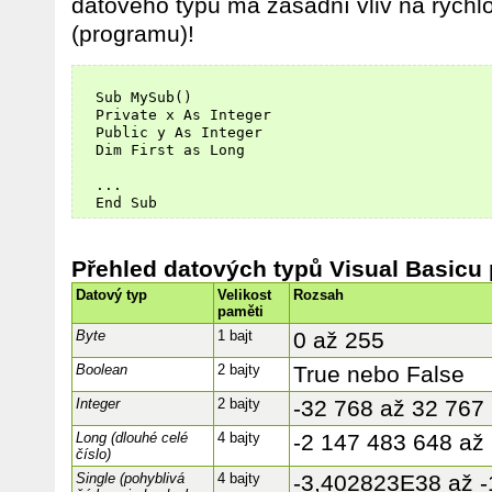
datového typu má zásadní vliv na rychl
(programu)!
  Sub MySub()

  Private x As Integer

  Public y As Integer

  Dim First as Long

  ...

Přehled datových typů Visual Basicu 
Datový typ
Velikost
Rozsah
paměti
Byte
1 bajt
0 až 255
Boolean
2 bajty
True nebo False
Integer
2 bajty
-32 768 až 32 767
Long (dlouhé celé
4 bajty
-2 147 483 648 až
číslo)
Single (pohyblivá
4 bajty
-3,402823E38 až -