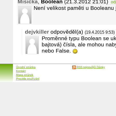
Misicka
,
Boolean
(21.3.2012 21:01)
od
Není velikost paměti u Booleanu j
dejvkiller
odpověděl(a)
(19.4.2015 9:53)
Proměnné typu Boolean se uklá
bajtová) čísla, ale mohou na
nebo False.
Úvodní stránka
RSS nejnovější články
Kontakt
Mapa stránek
Pravidla používání