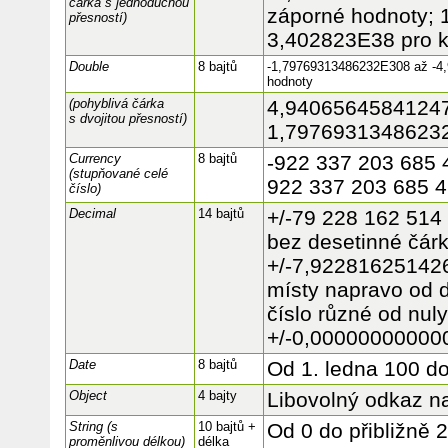
čárka s jednoduchou
záporné hodnoty; 
přesností)
3,402823E38 pro k
Double
8 bajtů
-1,79769313486232E308 až -4
hodnoty
(pohyblivá čárka
4,9406564584124
s dvojitou přesností)
1,79769313486232
Currency
8 bajtů
-922 337 203 685 
(stupňované celé
922 337 203 685 
číslo)
Decimal
14 bajtů
+/-79 228 162 514
bez desetinné čárk
+/-7,92281625142
místy napravo od 
číslo různé od nuly
+/-0,0000000000
Date
8 bajtů
Od 1. ledna 100 do
Object
4 bajty
Libovolný odkaz n
String (s
10 bajtů +
Od 0 do přibližně 2
proměnlivou délkou)
délka