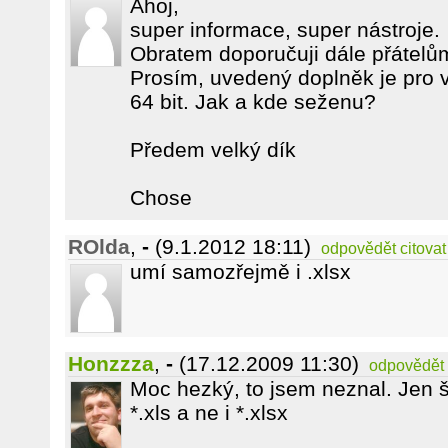
Ahoj,
super informace, super nástroje.
Obratem doporučuji dále přátelů
Prosím, uvedený doplněk je pro ve
64 bit. Jak a kde seženu?
Předem velký dík
Chose
ROlda
,
-
(9.1.2012 18:11)
odpovědět
citovat
umí samozřejmě i .xlsx
Honzzza
,
-
(17.12.2009 11:30)
odpovědět
Moc hezký, to jsem neznal. Jen š
*.xls a ne i *.xlsx