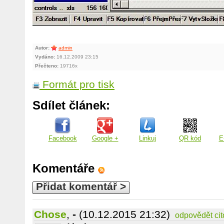
Autor:
admin
Vydáno:
16.12.2009 23:15
Přečteno:
19716x
Formát pro tisk
Sdílet článek:
Facebook
Google +
Linkuj
QR kód
E
Komentáře
Přidat komentář >
Chose
,
-
(10.12.2015 21:32)
odpovědět
ci