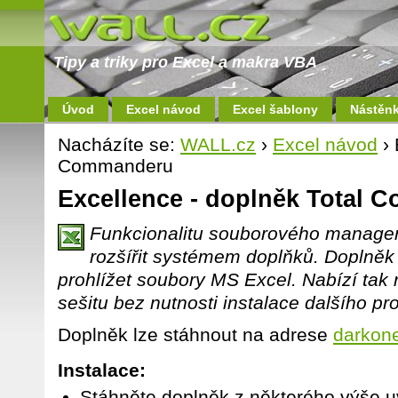
Tipy a triky pro Excel a makra VBA
Úvod
Excel návod
Excel šablony
Nástěn
Nacházíte se:
WALL.cz
›
Excel návod
› 
Commanderu
Excellence - doplněk Total
Funkcionalitu souborového manage
rozšířit systémem doplňků. Doplně
prohlížet soubory MS Excel. Nabízí tak 
sešitu bez nutnosti instalace dalšího p
Doplněk lze stáhnout na adrese
darkon
Instalace:
Stáhněte doplněk z některého výše 