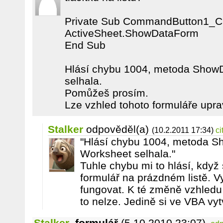
Private Sub CommandButton1_Cl
ActiveSheet.ShowDataForm
End Sub
Hlásí chybu 1004, metoda Show
selhala.
Pomůžeš prosím.
Lze vzhled tohoto formuláře upr
Stalker
odpověděl(a)
(10.2.2011 17:34)
ci
"Hlásí chybu 1004, metoda S
Worksheet selhala."
Tuhle chybu mi to hlásí, když
formulář na prázdném listě. V
fungovat. K té změně vzhledu,
to nelze. Jedině si ve VBA vyt
Stalker
,
formulář
(5.10.2010 23:07)