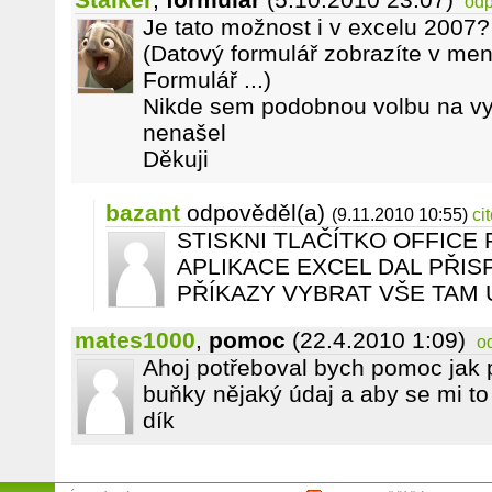
odp
Je tato možnost i v excelu 2007?
(Datový formulář zobrazíte v me
Formulář ...)
Nikde sem podobnou volbu na vy
nenašel
Děkuji
bazant
odpověděl(a)
(9.11.2010 10:55)
ci
STISKNI TLAČÍTKO OFFICE
APLIKACE EXCEL DAL PŘIS
PŘÍKAZY VYBRAT VŠE TAM 
mates1000
,
pomoc
(22.4.2010 1:09)
o
Ahoj potřeboval bych pomoc jak 
buňky nějaký údaj a aby se mi t
dík