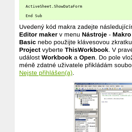
  ActiveSheet.ShowDataForm

Uvedený kód makra zadejte následujíc
Editor maker
v menu
Nástroje
-
Makro
Basic
nebo použijte klávesovou zkratk
Project
vyberte
ThisWorkbook
. V prav
událost
Workbook
a
Open
. Do pole vl
méně zdatné uživatele přikládám soubo
Nejste přihlášen(a)
.