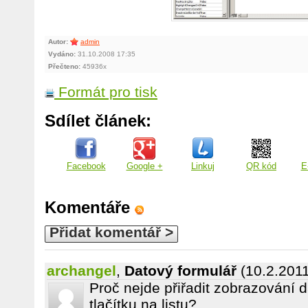
Autor:
admin
Vydáno:
31.10.2008 17:35
Přečteno:
45936x
Formát pro tisk
Sdílet článek:
Facebook
Google +
Linkuj
QR kód
E
Komentáře
Přidat komentář >
archangel
,
Datový formulář
(10.2.201
Proč nejde přiřadit zobrazování 
tlačítku na listu?