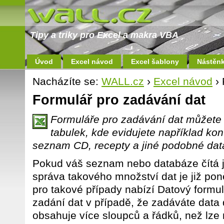
Tipy a triky pro Excel a makra VBA
Úvod
Excel návod
Excel šablony
Nástěn
Nacházíte se:
WALL.cz
›
Excel návod
› 
Formulář pro zadávání dat
Formuláře pro zadávání dat můžete 
tabulek, kde evidujete například kon
seznam CD, recepty a jiné podobné dat
Pokud váš seznam nebo databáze čítá ji
správa takového množství dat je již p
pro takové případy nabízí Datový formul
zadání dat v případě, že zadáváte data d
obsahuje více sloupců a řádků, než lz