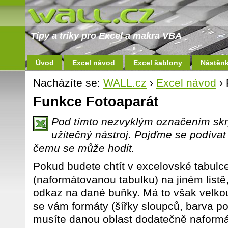
Tipy a triky pro Excel a makra VBA
Úvod
Excel návod
Excel šablony
Nástěn
Nacházíte se:
WALL.cz
›
Excel návod
› 
Funkce Fotoaparát
Pod tímto nezvyklým označením skr
užitečný nástroj. Pojďme se podívat 
čemu se může hodit.
Pokud budete chtít v excelovské tabulce
(naformátovanou tabulku) na jiném listě, 
odkaz na dané buňky. Má to však velk
se vám formáty (šířky sloupců, barva poza
musíte danou oblast dodatečně naformá