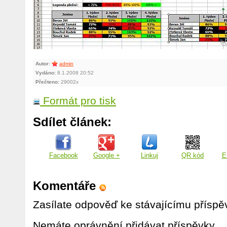
Autor:
admin
Vydáno:
8.1.2008 20:52
Přečteno:
29002x
Formát pro tisk
Sdílet článek:
Facebook
Google +
Linkuj
QR kód
E
Komentáře
Zasílate odpověď ke stávajícímu příspě
Nemáte oprávnění přidávat příspěvky.