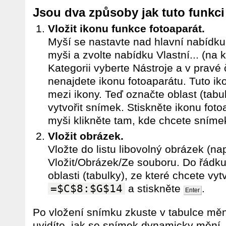
Jsou dva způsoby jak tuto funkci 
Vložit ikonu funkce fotoaparát.
Myší se nastavte nad hlavní nabídku.
myši a zvolte nabídku Vlastní... (na
Kategorii vyberte Nástroje a v pravé č
nenajdete ikonu fotoaparátu. Tuto iko
mezi ikony. Teď označte oblast (tabu
vytvořit snímek. Stiskněte ikonu fot
myši klikněte tam, kde chcete snímek
Vložit obrázek.
Vložte do listu libovolný obrázek (na
Vložit/Obrázek/Ze souboru. Do řádku
oblasti (tabulky), ze které chcete vy
=$C$8:$G$14
a stiskněte
.
Enter
Po vložení snímku zkuste v tabulce měn
uvidíte, jak se snímek dynamicky mění