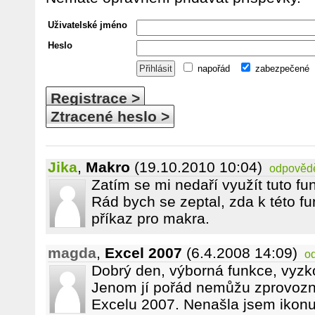
Uživatelské jméno
Heslo
napořád
zabezpečené
Registrace >
Ztracené heslo >
Jika
,
Makro
(19.10.2010 10:04)
odpověd
Zatím se mi nedaří využít tuto fu
Rád bych se zeptal, zda k této f
příkaz pro makra.
magda
,
Excel 2007
(6.4.2008 14:09)
o
Dobrý den, výborná funkce, vyzk
Jenom jí pořád nemůžu zprovozn
Excelu 2007. Nenašla jsem ikonu