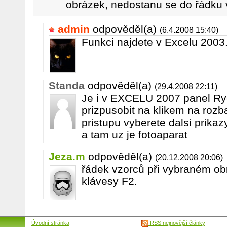
obrázek, nedostanu se do řádku 
admin
odpověděl(a)
(6.4.2008 15:40)
Funkci najdete v Excelu 2003
Standa
odpověděl(a)
(29.4.2008 22:11)
Je i v EXCELU 2007 panel Ryc
prizpusobit na klikem na roz
pristupu vyberete dalsi prikaz
a tam uz je fotoaparat
Jeza.m
odpověděl(a)
(20.12.2008 20:06)
řádek vzorců při vybraném obr
klávesy F2.
Úvodní stránka
RSS nejnovější články