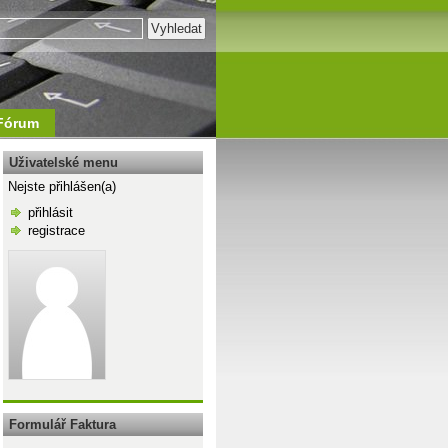
Fórum
Uživatelské menu
Nejste přihlášen(a)
přihlásit
registrace
\n
Formulář Faktura