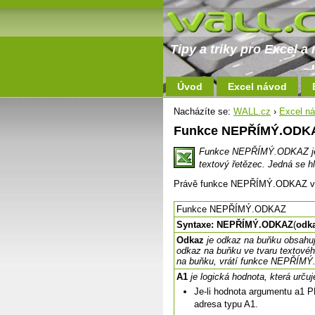
Tipy a triky pro Excel 
Úvod
Excel návod
Nacházíte se:
WALL.cz
›
Excel n
Funkce NEPŘÍMÝ.ODK
Funkce NEPŘÍMÝ.ODKAZ je v
textový řetězec. Jedná se h
Právě funkce NEPŘÍMÝ.ODKAZ vám 
Funkce NEPŘÍMÝ.ODKAZ
Syntaxe: NEPŘÍMÝ.ODKAZ
(
odk
Odkaz
je odkaz na buňku obsahu
odkaz na buňku ve tvaru textové
na buňku, vrátí funkce NEPŘÍM
A1
je logická hodnota, která urču
Je-li hodnota argumentu a1 P
adresa typu A1.