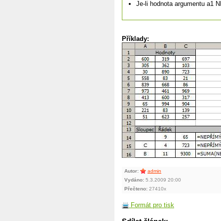
Je-li hodnota argumentu a1 
Příklady:
Autor:
admin
Vydáno:
5.3.2009 20:00
Přečteno:
27410x
Formát pro tisk