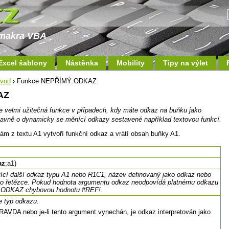
a makra VBA
Excel šablony
Nástěnka
Mobility
Tipy na výlet
ávod
› Funkce NEPŘÍMÝ.ODKAZ
AZ
elmi užitečná funkce v případech, kdy máte odkaz na buňku jako
lavně o dynamicky se měnící odkazy sestavené například textovou funkcí.
z textu A1 vytvoří funkční odkaz a vrátí obsah buňky A1.
az
;a1)
jící další odkaz typu A1 nebo R1C1, název definovaný jako odkaz nebo
ho řetězce. Pokud hodnota argumentu odkaz neodpovídá platnému odkazu
Ý.ODKAZ chybovou hodnotu #REF!.
je typ odkazu.
RAVDA nebo je-li tento argument vynechán, je odkaz interpretován jako