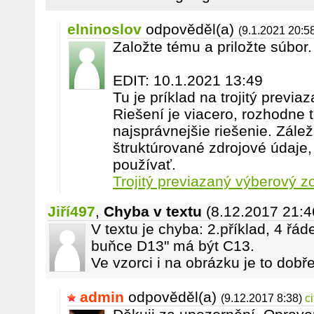
elninoslov
odpověděl(a)
(9.1.2021 20:5
Založte tému a priložte súbor.
EDIT: 10.1.2021 13:49
Tu je príklad na trojitý prev
Riešení je viacero, rozhodne t
najsprávnejšie riešenie. Zále
štruktúrované zdrojové údaje,
používať.
Trojitý previazaný výberový 
Jiří497
,
Chyba v textu
(8.12.2017 21:4
V textu je chyba: 2.příklad, 4 řáde
buňce D13" má být C13.
Ve vzorci i na obrázku je to dobře
admin
odpověděl(a)
(9.12.2017 8:38)
c