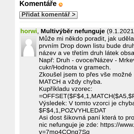
Komentáře
Přidat komentář >
horwi
,
Multivýběr nefunguje
(9.1.2021
Může mi někdo poradit, jak uděl
prvním Drop down listu bude druh
název a ve třetím druh látek obsa
Např: Druh - ovoce/Název - Mrke
cukr/Hodnota v gramech.
Zkoušel jsem to přes vše mož
MATCH a vždy chyba.
Kupříkladu vzorec:
=OFFSET($F$4,1,MATCH($A5,$F$
Výsledek: V tomto vzorci je chy
$F$4,1,POZVYHLEDAT
Asi dost šikovná paní která to pr
nic nefunguje je zde: https://w
v=7mo4COng7Sg