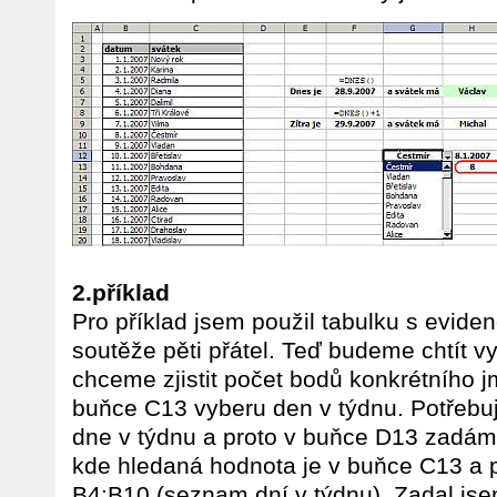
2.příklad
Pro příklad jsem použil tabulku s evide
soutěže pěti přátel. Teď budeme chtít vy
chceme zjistit počet bodů konkrétního 
buňce C13 vyberu den v týdnu. Potřebuji
dne v týdnu a proto v buňce D13 zad
kde hledaná hodnota je v buňce C13 a
B4:B10 (seznam dní v týdnu). Zadal jse