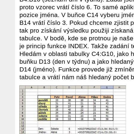
proto vzorec vrátí číslo 6. To samé apl
pozice jména. V buňce C14 vyberu jmén
B14 vrátí číslo 3. Pokud chceme zjistit
tak pro získání výsledku použiji získaná
tabulce. V bodě, kde se protnou je naše
je princip funkce INDEX. Takže zadání t
Hledám v oblasti tabulky C4:G10, jako
buňku D13 (den v týdnu) a jako hleda
D14 (jméno). Funkce provede již zmíněn
tabulce a vrátí nám náš hledaný počet 