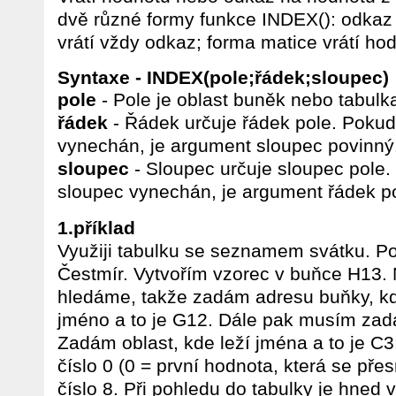
dvě různé formy funkce INDEX(): odkaz
vrátí vždy odkaz; forma matice vrátí ho
Syntaxe - INDEX(pole;řádek;sloupec)
pole
- Pole je oblast buněk nebo tabulk
řádek
- Řádek určuje řádek pole. Pokud
vynechán, je argument sloupec povinný
sloupec
- Sloupec určuje sloupec pole.
sloupec vynechán, je argument řádek p
1.příklad
Využiji tabulku se seznamem svátku. Potř
Čestmír. Vytvořím vzorec v buňce H13.
hledáme, takže zadám adresu buňky, k
jméno a to je G12. Dále pak musím zad
Zadám oblast, kde leží jména a to je 
číslo 0 (0 = první hodnota, která se pře
číslo 8. Při pohledu do tabulky je hned v