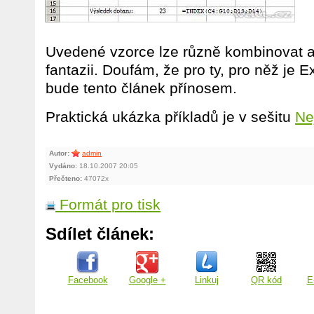
Uvedené vzorce lze různě kombinovat a d
fantazii. Doufám, že pro ty, pro něž je 
bude tento článek přínosem.
Praktická ukázka příkladů je v sešitu
Ne
Autor:
admin
Vydáno:
18.10.2007 20:05
Přečteno:
47072x
Formát pro tisk
Sdílet článek:
Facebook
Google +
Linkuj
QR kód
E