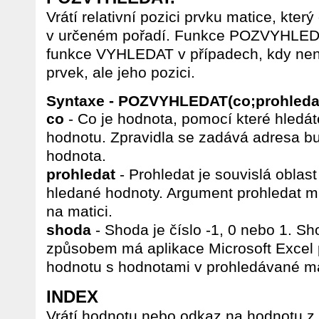
Vrátí relativní pozici prvku matice, kt
v určeném pořadí. Funkce POZVYHLEDA
funkce VYHLEDAT v případech, kdy není
prvek, ale jeho pozici.
Syntaxe - POZVYHLEDAT(co;prohleda
co
- Co je hodnota, pomocí které hledá
hodnotu. Zpravidla se zadává adresa bu
hodnota.
prohledat
- Prohledat je souvislá oblast
hledané hodnoty. Argument prohledat m
na matici.
shoda
- Shoda je číslo -1, 0 nebo 1. Sh
způsobem má aplikace Microsoft Excel
hodnotu s hodnotami v prohledávané ma
INDEX
Vrátí hodnotu nebo odkaz na hodnotu z 