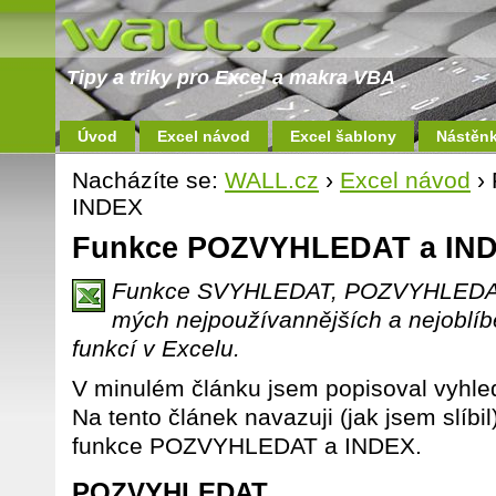
Tipy a triky pro Excel a makra VBA
Úvod
Excel návod
Excel šablony
Nástěn
Nacházíte se:
WALL.cz
›
Excel návod
›
INDEX
Funkce POZVYHLEDAT a IN
Funkce SVYHLEDAT, POZVYHLEDAT,
mých nejpoužívannějších a nejoblíb
funkcí v Excelu.
V minulém článku jsem popisoval vyhl
Na tento článek navazuji (jak jsem slíbil)
funkce POZVYHLEDAT a INDEX.
POZVYHLEDAT.