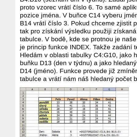
proto vzorec vrátí číslo 6. To samé apl
pozice jména. V buňce C14 vyberu jmén
B14 vrátí číslo 3. Pokud chceme zjistit
tak pro získání výsledku použiji získaná
tabulce. V bodě, kde se protnou je naše
je princip funkce INDEX. Takže zadání t
Hledám v oblasti tabulky C4:G10, jako
buňku D13 (den v týdnu) a jako hleda
D14 (jméno). Funkce provede již zmíněn
tabulce a vrátí nám náš hledaný počet 