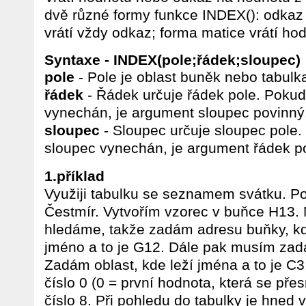
dvě různé formy funkce INDEX(): odkaz
vrátí vždy odkaz; forma matice vrátí ho
Syntaxe - INDEX(pole;řádek;sloupec)
pole
- Pole je oblast buněk nebo tabulk
řádek
- Řádek určuje řádek pole. Pokud
vynechán, je argument sloupec povinný
sloupec
- Sloupec určuje sloupec pole.
sloupec vynechán, je argument řádek p
1.příklad
Využiji tabulku se seznamem svátku. Potř
Čestmír. Vytvořím vzorec v buňce H13.
hledáme, takže zadám adresu buňky, k
jméno a to je G12. Dále pak musím zad
Zadám oblast, kde leží jména a to je 
číslo 0 (0 = první hodnota, která se pře
číslo 8. Při pohledu do tabulky je hned v