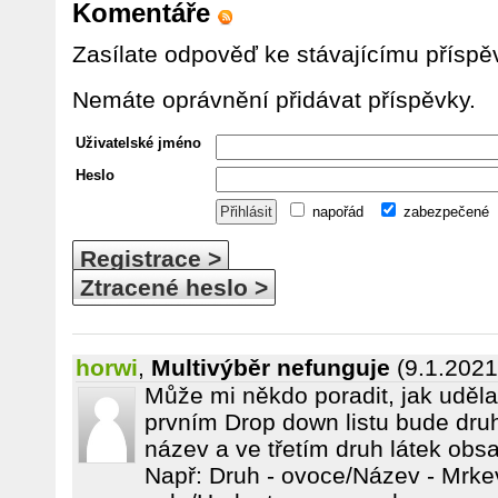
Komentáře
Zasílate odpověď ke stávajícímu příspě
Nemáte oprávnění přidávat příspěvky.
Uživatelské jméno
Heslo
napořád
zabezpečené
Registrace >
Ztracené heslo >
horwi
,
Multivýběr nefunguje
(9.1.2021
Může mi někdo poradit, jak uděl
prvním Drop down listu bude druh
název a ve třetím druh látek obsa
Např: Druh - ovoce/Název - Mrke