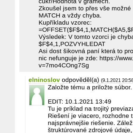
cukr/Hodnota v gramech.
Zkoušel jsem to přes vše mož
MATCH a vždy chyba.
Kupříkladu vzorec:
=OFFSET($F$4,1,MATCH($A5,$F$
Výsledek: V tomto vzorci je chy
$F$4,1,POZVYHLEDAT
Asi dost šikovná paní která to pr
nic nefunguje je zde: https://w
v=7mo4COng7Sg
elninoslov
odpověděl(a)
(9.1.2021 20:5
Založte tému a priložte súbor.
EDIT: 10.1.2021 13:49
Tu je príklad na trojitý prev
Riešení je viacero, rozhodne t
najsprávnejšie riešenie. Zále
štruktúrované zdrojové údaje,