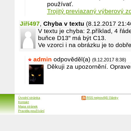
používať.
Trojitý previazaný výberový 
Jiří497
,
Chyba v textu
(8.12.2017 21:4
V textu je chyba: 2.příklad, 4 řáde
buňce D13" má být C13.
Ve vzorci i na obrázku je to dobře
admin
odpověděl(a)
(9.12.2017 8:38)
Děkuji za upozornění. Oprave
Úvodní stránka
RSS nejnovější články
Kontakt
Mapa stránek
Pravidla používání