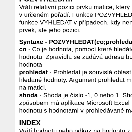
Vrátí relativní pozici prvku matice, kt
v určeném pořadí. Funkce POZVYHLEDA
funkce VYHLEDAT v případech, kdy není
prvek, ale jeho pozici.
Syntaxe - POZVYHLEDAT(co;prohleda
co
- Co je hodnota, pomocí které hledá
hodnotu. Zpravidla se zadává adresa bu
hodnota.
prohledat
- Prohledat je souvislá oblast
hledané hodnoty. Argument prohledat m
na matici.
shoda
- Shoda je číslo -1, 0 nebo 1. Sh
způsobem má aplikace Microsoft Excel
hodnotu s hodnotami v prohledávané ma
INDEX
Vrátí hodnotu nebo odkaz na hodnotu z 