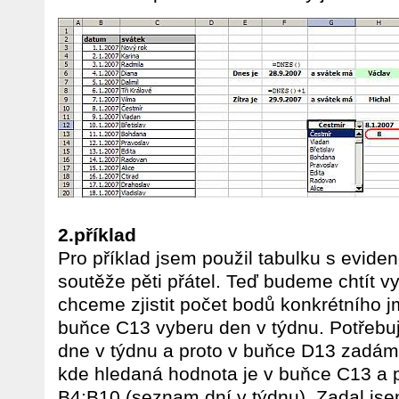
2.příklad
Pro příklad jsem použil tabulku s evide
soutěže pěti přátel. Teď budeme chtít vy
chceme zjistit počet bodů konkrétního 
buňce C13 vyberu den v týdnu. Potřebuji
dne v týdnu a proto v buňce D13 zad
kde hledaná hodnota je v buňce C13 a
B4:B10 (seznam dní v týdnu). Zadal jse