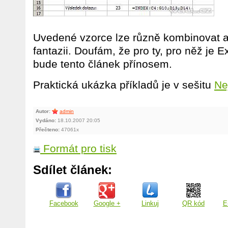
Uvedené vzorce lze různě kombinovat a d
fantazii. Doufám, že pro ty, pro něž je 
bude tento článek přínosem.
Praktická ukázka příkladů je v sešitu
Ne
Autor:
admin
Vydáno:
18.10.2007 20:05
Přečteno:
47061x
Formát pro tisk
Sdílet článek:
Facebook
Google +
Linkuj
QR kód
E