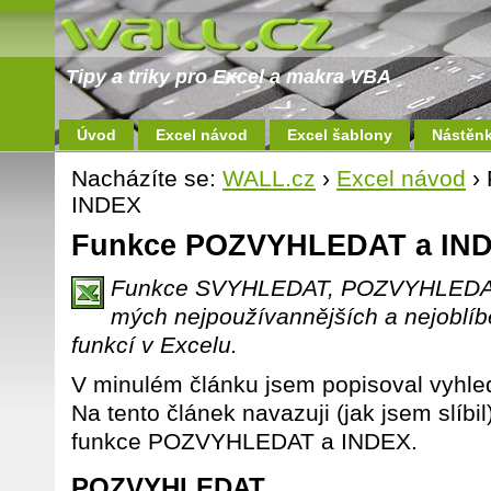
Tipy a triky pro Excel a makra VBA
Úvod
Excel návod
Excel šablony
Nástěn
Nacházíte se:
WALL.cz
›
Excel návod
›
INDEX
Funkce POZVYHLEDAT a IN
Funkce SVYHLEDAT, POZVYHLEDAT,
mých nejpoužívannějších a nejoblíb
funkcí v Excelu.
V minulém článku jsem popisoval vyhl
Na tento článek navazuji (jak jsem slíbil)
funkce POZVYHLEDAT a INDEX.
POZVYHLEDAT.