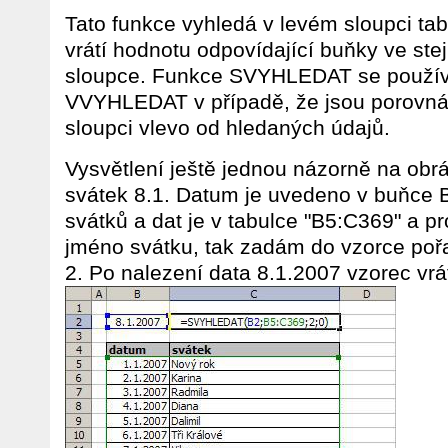
Tato funkce vyhledá v levém sloupci ta
vrátí hodnotu odpovídající buňky ve st
sloupce. Funkce SVYHLEDAT se použív
VVYHLEDAT v případě, že jsou porovná
sloupci vlevo od hledaných údajů.
Vysvětlení ještě jednou názorně na ob
svátek 8.1. Datum je uvedeno v buňce 
svátků a dat je v tabulce "B5:C369" a pro
jméno svátku, tak zadám do vzorce pořa
2. Po nalezení data 8.1.2007 vzorec vrá