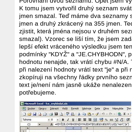
Porovnání dvou seznamů. Opět jsem vy
K tomu jsem vytvořil druhý seznam svát
jmen smazal. Teď máme dva seznamy sv
jmen a druhý zkrácený na 355 jmen. Teď
zjistit, která jména nejsou v druhém se
smazal). Vzorec se liší tím, že jsem zad
lepší efekt vráceného výsledku jsem ten
podmínky "KDYŽ" a "JE.CHYBHODN", pr
hodnotu nenajde, tak vrátí chybu #N/A
při nalezení hodnoty vrátí text "je" a př
zkopíruji na všechny řádky prvního sez
text je/není nám jasně ukáže nenalezená
potřebujeme.