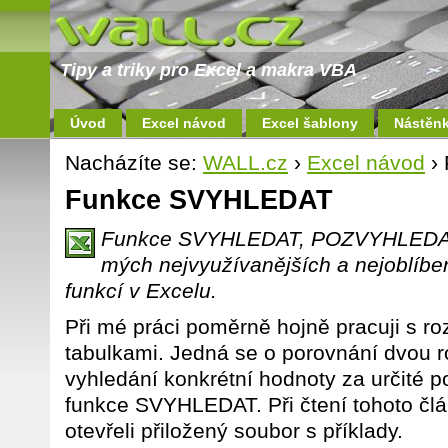
Tipy a triky pro Excel a makra VBA
Úvod
Excel návod
Excel šablony
Nástěn
Nacházíte se:
WALL.cz
›
Excel návod
›
Funkce SVYHLEDAT
Funkce SVYHLEDAT, POZVYHLEDAT 
mých nejvyužívanějších a nejoblíbe
funkcí v Excelu.
Při mé práci poměrně hojně pracuji s r
tabulkami. Jedná se o porovnání dvou
vyhledání konkrétní hodnoty za určité p
funkce SVYHLEDAT. Při čtení tohoto člán
otevřeli přiložený soubor s příklady.