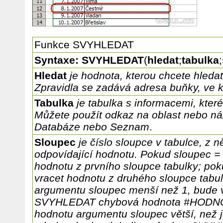
Funkce SVYHLEDAT
Syntaxe: SVYHLEDAT
(
hledat
;
tabulka
;
Hledat
je hodnota, kterou chcete hledat
Zpravidla se zadává adresa buňky, ve k
Tabulka
je tabulka s informacemi, kter
Můžete použít odkaz na oblast nebo náz
Databáze nebo Seznam
.
Sloupec
je číslo sloupce v tabulce, z n
odpovídající hodnotu. Pokud sloupec = 
hodnotu z prvního sloupce tabulky; pok
vracet hodnotu z druhého sloupce tabul
argumentu sloupec menší než 1, bude 
SVYHLEDAT chybová hodnota #HODNOTA
hodnotu argumentu sloupec větší, než j