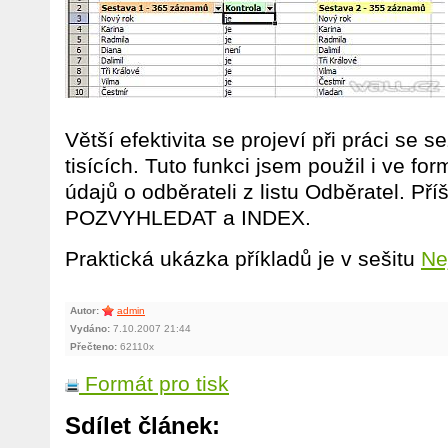
Větší efektivita se projeví při práci se 
tisících. Tuto funkci jsem použil i ve for
údajů o odběrateli z listu Odběratel. Příš
POZVYHLEDAT a INDEX.
Praktická ukázka příkladů je v sešitu
Ne
Autor:
admin
Vydáno:
7.10.2007 21:44
Přečteno:
62110x
Formát pro tisk
Sdílet článek: