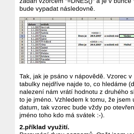
zadán vzorcem "=DNES()" a je v buňce 
bude vypadat následovně.
Tak, jak je psáno v nápovědě. Vzorec v
tabulky nejdříve najde to, co hledáme (
nalezení nám vrátí hodnotu z druhého s
to je jméno. Vzhledem k tomu, že jsem 
datum, tak vzorec bude vždy po otevře
jméno toho kdo má svátek :-).
2.příklad využití.