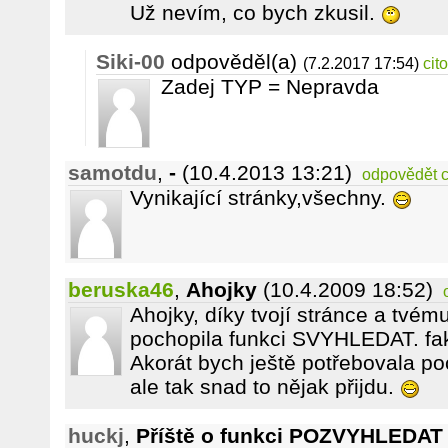
Už nevím, co bych zkusil.
Siki-00
odpověděl(a)
(7.2.2017 17:54)
cit
Zadej TYP = Nepravda
samotdu
,
-
(10.4.2013 13:21)
odpovědět
c
Vynikající stránky,všechny.
beruska46
,
Ahojky
(10.4.2009 18:52)
Ahojky, díky tvojí stránce a tvé
pochopila funkci SVYHLEDAT. fa
Akorát bych ještě potřebovala p
ale tak snad to nějak přijdu.
huckj
,
Příště o funkci POZVYHLEDAT 