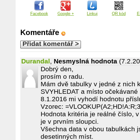
Facebook
Google +
Linkuj
QR kód
E
Komentáře
Přidat komentář >
Durandal
,
Nesmyslná hodnota
(7.2.2
Dobrý den,
prosím o radu.
Mám dvě tabulky v jedné z nich k
SVYHLEDAT a místo očekávané ho
8.1.2016 mi vyhodí hodnotu přísl
Vzorec: =VLOOKUP(A2;HD!A:R;3
Hodnota kritéria je reálné číslo, 
je v prvním sloupci.
Všechna data v obou tabulkách j
desetinných míst.