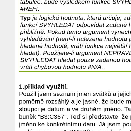
tabulce, bude výsledkem funkce SVY
#REF!
.
Typ
je logická hodnota, která určuje, 
funkcí SVYHLEDAT odpovídat zadané h
přibližně. Pokud tento argument vynechá
vyhledávání (není-li nalezena hodnota 
hledané hodnotě, vrátí funkce největší
hledat). Použijete-li argument NEPRAV
SVYHLEDAT hledat pouze zadanou hodn
vrátí chybovou hodnotu #N/A.
.
1.příklad využití.
Použil jsem seznam jmen svátků a jeji
poměrně rozsáhlý a je jasné, že bude m
sloupci je datum a ve druhém jméno. Ta
buněk "B3:C367". Teď si představte, že 
jméno ke konkrétnímu datu. Já jsem pou