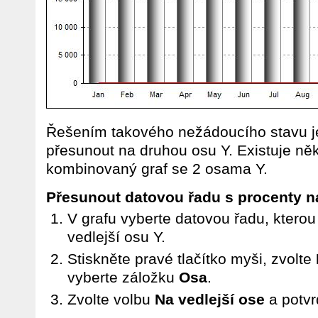
Řešením takového nežádoucího stavu je
přesunout na druhou osu Y. Existuje něko
kombinovaný graf se 2 osama Y.
Přesunout datovou řadu s procenty n
V grafu vyberte datovou řadu, ktero
vedlejší osu Y.
Stiskněte pravé tlačítko myši, zvolte
vyberte záložku
Osa
.
Zvolte volbu
Na vedlejší ose
a potv