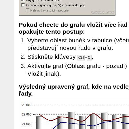
Pokud chcete do grafu vložit více řad 
opakujte tento postup:
Vyberte oblast buněk v tabulce (včet
představují novou řadu v grafu.
Stiskněte klávesy
-
.
Ctrl
C
Aktivujte graf (Oblast grafu - pozadí)
Vložit jinak).
Výsledný upravený graf, kde na vedlej
řady.