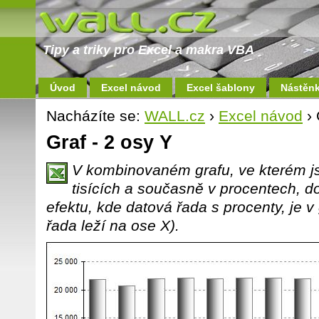
Tipy a triky pro Excel a makra VBA
Úvod
Excel návod
Excel šablony
Nástěn
Nacházíte se:
WALL.cz
›
Excel návod
› 
Graf - 2 osy Y
V kombinovaném grafu, ve kterém js
tisících a současně v procentech, 
efektu, kde datová řada s procenty, je v
řada leží na ose X).