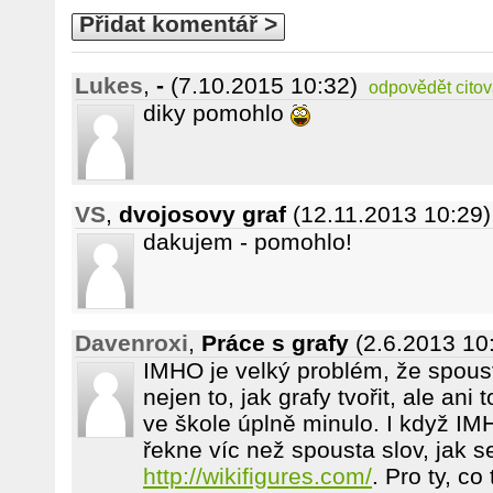
Přidat komentář >
Lukes
,
-
(7.10.2015 10:32)
odpovědět
citov
diky pomohlo
VS
,
dvojosovy graf
(12.11.2013 10:29)
dakujem - pomohlo!
Davenroxi
,
Práce s grafy
(2.6.2013 10
IMHO je velký problém, že spoust
nejen to, jak grafy tvořit, ale ani t
ve škole úplně minulo. I když IMH
řekne víc než spousta slov, jak s
http://wikifigures.com/
. Pro ty, co