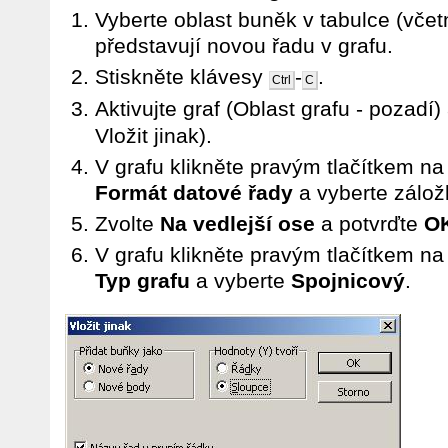
Vyberte oblast buněk v tabulce (včet
představují novou řadu v grafu.
Stiskněte klávesy
-
.
Ctrl
C
Aktivujte graf (Oblast grafu - pozadí)
Vložit jinak).
V grafu klikněte pravým tlačítkem na
Formát datové řady
a vyberte zálo
Zvolte
Na vedlejší ose
a potvrďte
O
V grafu klikněte pravým tlačítkem na
Typ grafu
a vyberte
Spojnicový
.