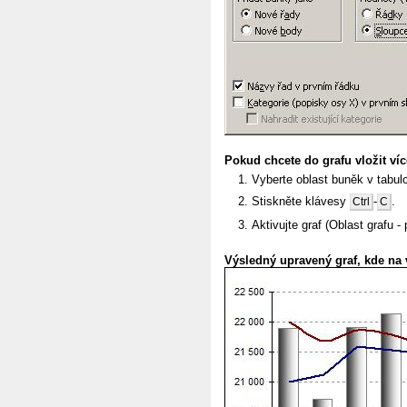
Pokud chcete do grafu vložit víc
Vyberte oblast buněk v tabulc
Stiskněte klávesy
-
.
Ctrl
C
Aktivujte graf (Oblast grafu -
Výsledný upravený graf, kde na v