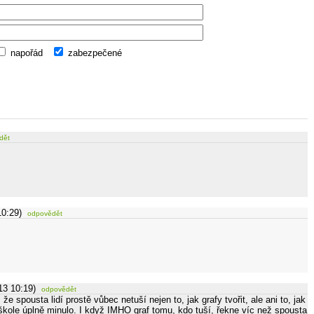
napořád
zabezpečené
dět
10:29)
odpovědět
13 10:19)
odpovědět
e spousta lidí prostě vůbec netuší nejen to, jak grafy tvořit, ale ani to, jak
e škole úplně minulo. I když IMHO graf tomu, kdo tuší, řekne víc než spousta