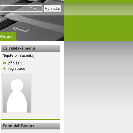
Fórum
Uživatelské menu
Nejste přihlášen(a)
přihlásit
registrace
\n
Formulář Faktura