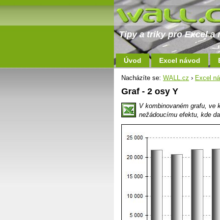
Tipy a triky pro Excel 
Úvod
Excel návod
Nacházíte se:
WALL.cz
›
Excel n
Graf - 2 osy Y
V kombinovaném grafu, ve kt
nežádoucímu efektu, kde dato