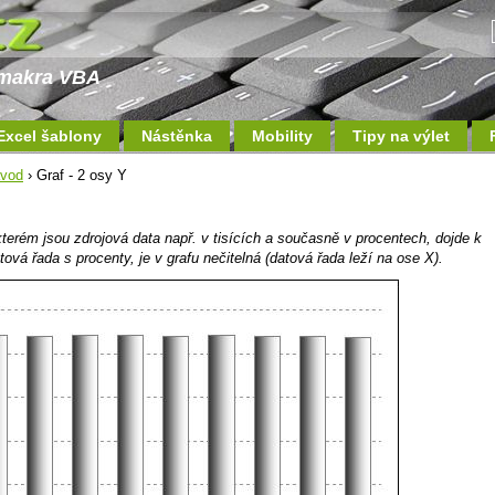
a makra VBA
Excel šablony
Nástěnka
Mobility
Tipy na výlet
ávod
› Graf - 2 osy Y
erém jsou zdrojová data např. v tisících a současně v procentech, dojde k
vá řada s procenty, je v grafu nečitelná (datová řada leží na ose X).