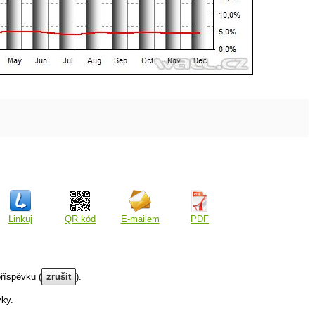
Linkuj
QR kód
E-mailem
PDF
říspěvku (
zrušit
).
vky.