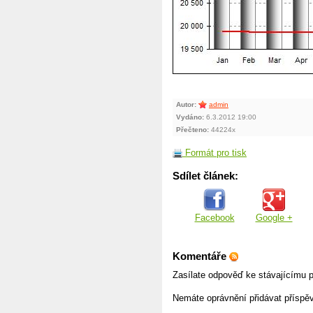
Autor:
admin
Vydáno:
6.3.2012 19:00
Přečteno:
44224x
Formát pro tisk
Sdílet článek:
Facebook
Google +
Komentáře
Zasílate odpověď ke stávajícímu p
Nemáte oprávnění přidávat příspě