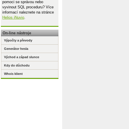
pomoci se správou nebo
vyvinout SQL proceduru? Více
informací naleznete na stránce
Helios iNuvio
.
On-line nástroje
Výpočty a převody
Generátor hesla
Východ a západ slunce
Kdy do důchodu
Whois klient