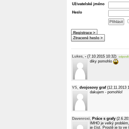
Uživatelské jméno
Heslo
Registrace >
Ztracené heslo >
Lukes
,
-
(7.10.2015 10:32)
odpově
diky pomohlo
VS
,
dvojosovy graf
(12.11.2013 
dakujem - pomohlo!
Davenroxi
,
Práce s grafy
(2.6.20
IMHO je velký problém, ž
je číst. Prostě je to v