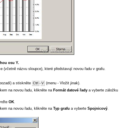
uhou osu Y.
e (včetně názvu sloupce), které představují novou řadu v grafu.
 pozadí) a stiskněte
-
(menu - Vložit jinak).
Ctrl
V
ítkem na novou řadu, klikněte na
Formát datové řady
a vyberte záložku
vrďte
OK
.
ítkem na novou řadu, klikněte na
Typ grafu
a vyberte
Spojnicový
.