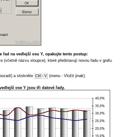
e řad na vedlejší osu Y, opakujte tento postup:
e (včetně názvu sloupce), které představují novou řadu v grafu.
 pozadí) a stiskněte
-
(menu - Vložit jinak).
Ctrl
V
edlejší ose Y jsou tři datové řady.