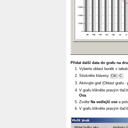
Přidat další data do grafu na dr
Vyberte oblast buněk v tabulc
Stiskněte klávesy
-
.
Ctrl
C
Aktivujte graf (Oblast grafu -
V grafu klikněte pravým tlač
Osa
.
Zvolte
Na vedlejší ose
a pot
V grafu klikněte pravým tlač