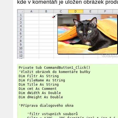
kde v komentáři je uložen obrázek prod
Private Sub CommandButton1_Click()

'Vložit obrázek do komentáře buňky

Dim Filtr As String

Dim FileName As String

Dim Title As String

Dim cmt As Comment

Dim dWidth As Double

Dim dHeight As Double

'Příprava dialogového okna

    'filtr vstupních souborů
