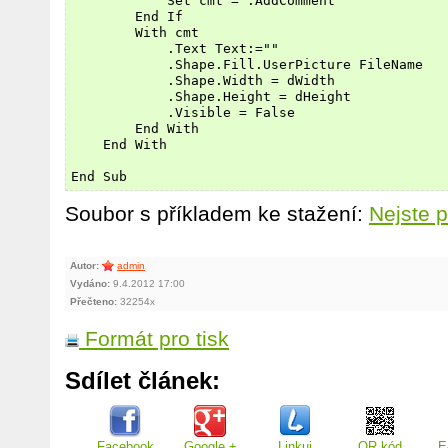
            Set cmt = .AddComment

        End If

        With cmt

            .Text Text:=""

            .Shape.Fill.UserPicture FileName

            .Shape.Width = dWidth

            .Shape.Height = dHeight

            .Visible = False

        End With

    End With

Soubor s příkladem ke stažení:
Nejste p
Autor:
admin
Vydáno:
9.4.2012 17:00
Přečteno:
32254x
Formát pro tisk
Sdílet článek:
Facebook
Google +
Linkuj
QR kód
E