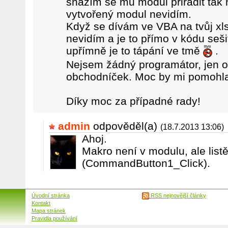
snažím se mu modul přiřadit tak 
vytvořený modul nevidím.
Když se dívám ve VBA na tvůj xl
nevidím a je to přímo v kódu seši
upřímně je to tápání ve tmě
.
Nejsem žádný programátor, jen o
obchodníček. Moc by mi pomohla 
Díky moc za případné rady!
admin
odpověděl(a)
(18.7.2013 13:06)
Ahoj.
Makro není v modulu, ale list
(CommandButton1_Click).
Úvodní stránka
RSS nejnovější články
Kontakt
Mapa stránek
Pravidla používání