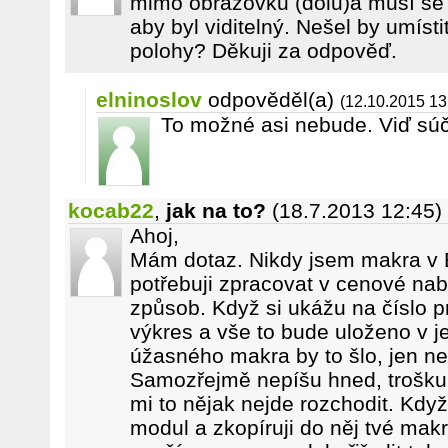
mimo obrazovku (dolů)a musí se
aby byl viditelný. Nešel by umísti
polohy? Děkuji za odpověď.
elninoslov
odpověděl(a)
(12.10.2015 13
To možné asi nebude. Viď s
kocab22
,
jak na to?
(18.7.2013 12:45)
Ahoj,
Mám dotaz. Nikdy jsem makra v E
potřebuji zpracovat v cenové nab
způsob. Když si ukážu na číslo p
výkres a vše to bude uloženo v 
úžasného makra by to šlo, jen nev
Samozřejmě nepíšu hned, trošku 
mi to nějak nejde rozchodit. Kdy
modul a zkopíruji do něj tvé makr