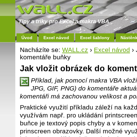
Tipy a triky pro Excel a makra VBA
Úvod
Excel návod
Excel šablony
Nástěn
Nacházíte se:
WALL.cz
›
Excel návod
› 
komentáře buňky
Jak vložit obrázek do komen
Příklad, jak pomocí makra VBA vlož
JPG, GIF, PNG) do komentáře aktuá
komentáři má zachovanou velikost a po
Praktické využití příkladu záleží na kaž
využívám např. pro ukládání printscreen
buňce je textový popis chyby a v koment
prinscreen obrazovky. Další možné využi