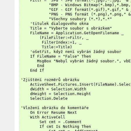
    Filtr = "JPG - JPG formát(*.jpg),*.jpg," & _
            "BMP - Windows Bitmap(*.bmp),*.bmp,"
            "GIF - GIF formát(*.gif),*.gif," & _
            "PNG - PNG formát (*.png),*.png," & 
            "Všechny soubory (*.*),*.*"

    'titulek dialogového okna

    Title = "Vyberte soubor s obrázkem"

    FileName = Application.GetOpenFilename _

        (FileFilter:=Filtr, _

         FilterIndex:=1, _

         Title:=Title)

    'ošetřit, když není vybrán žádný soubor

    If FileName = "False" Then

       MsgBox "Nebyl vybrán žádný soubor.", vbE
       End

    End If

'Zjištění rozměrů obrázku

    ActiveSheet.Pictures.Insert(FileName).Select
    dWidth = Selection.Width

    dHeight = Selection.Height

    Selection.Delete

'Vložení obrázku do komentáře

    On Error Resume Next

    With ActiveCell

        Set cmt = .Comment

        If cmt Is Nothing Then
