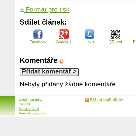
Formát pro tisk
Sdílet článek:
Facebook
Google +
Linkuj
QR kód
E
Komentáře
Přidat komentář >
Nebyly přidány žádné komentáře.
Úvodní stránka
RSS nejnovější články
Kontakt
Mapa stránek
Pravidla používání