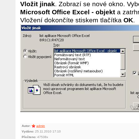
Vložit jinak
. Zobrazí se nové okno. Vyb
Microsoft Office Excel - objekt
a zatrh
Vložení dokončíte stiskem tlačítka
OK
.
Autor:
admin
Vydáno:
25.11.2010 17:10
Přečteno:
47538x