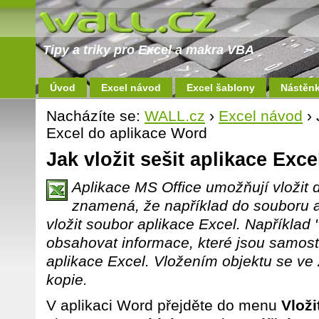
Tipy a triky pro Excel a makra VBA
Úvod
Excel návod
Excel šablony
Nástěn
Nacházíte se:
WALL.cz
›
Excel návod
› 
Excel do aplikace Word
Jak vložit sešit aplikace Exc
Aplikace MS Office umožňují vložit 
znamená, že například do souboru 
vložit soubor aplikace Excel. Například
obsahovat informace, které jsou samost
aplikace Excel. Vložením objektu se ve 
kopie.
V aplikaci Word přejděte do menu
Vloži