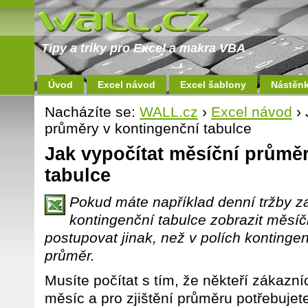
Tipy a triky pro Excel a makra VBA
Úvod
Excel návod
Excel šablony
Nástěn
Nacházíte se:
WALL.cz
›
Excel návod
› 
průměry v kontingenční tabulce
Jak vypočítat měsíční průmě
tabulce
Pokud máte například denní tržby za
kontingenční tabulce zobrazit měsíč
postupovat jinak, než v polích kontingen
průměr.
Musíte počítat s tím, že někteří zákazní
měsíc a pro zjištění průměru potřebujet