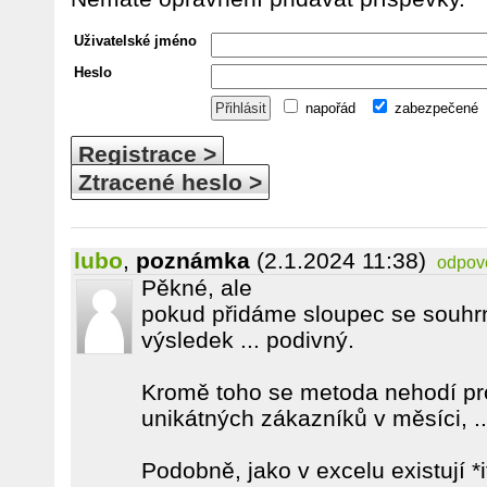
Uživatelské jméno
Heslo
napořád
zabezpečené
Registrace >
Ztracené heslo >
lubo
,
poznámka
(2.1.2024 11:38)
odpov
Pěkné, ale
pokud přidáme sloupec se souhrn
výsledek ... podivný.
Kromě toho se metoda nehodí pro
unikátných zákazníků v měsíci, ..
Podobně, jako v excelu existují *