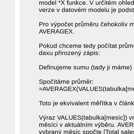
model *X funkce. V určitém ohled
verze v datovém modelu je podst
Pro výpočet průměru čehokoliv 
AVERAGEX.
Pokud chceme tedy počítat prům
daxu přirozený zápis:
Definujeme sumu (tady ji máme) :
Spočítáme průměr:
=AVERAGEX(VALUES(tabulka[mesic
Toto je ekvivalent měřítka v člán
Výraz VALUES(tabulka[mesic]) vrá
měsíci v aktuálním výběru. AVE
vybraný měsíc spočte [Total sales