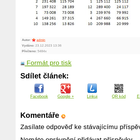
Autor:
admin
Vydáno:
23.12.2023 13:36
Přečteno:
5484x
Formát pro tisk
Sdílet článek:
Facebook
Google +
Linkuj
QR kód
E
Komentáře
Zasílate odpověď ke stávajícímu příspě
Nemáte oprávnění přidávat příspěvky.