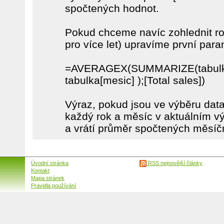
spočtených hodnot.
Pokud chceme navíc zohlednit rok 
pro více let) upravíme první para
=AVERAGEX(SUMMARIZE(tabulka;
tabulka[mesic] );[Total sales])
Výraz, pokud jsou ve výběru data 
každý rok a měsíc v aktuálním vý
a vrátí průměr spočtených měsíč
Úvodní stránka
RSS nejnovější články
Kontakt
Mapa stránek
Pravidla používání