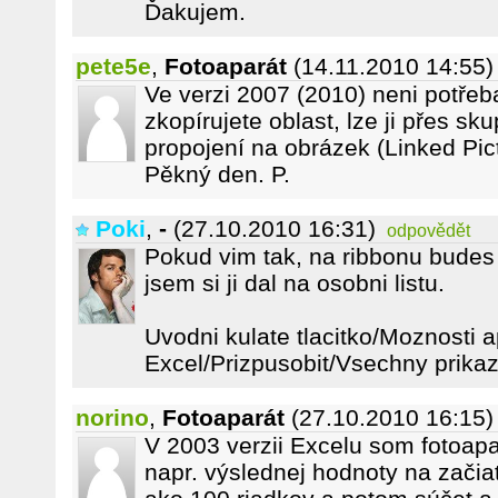
Ďakujem.
pete5e
,
Fotoaparát
(14.11.2010 14:55)
Ve verzi 2007 (2010) neni potřeb
zkopírujete oblast, lze ji přes sk
propojení na obrázek (Linked Pic
Pěkný den. P.
Poki
,
-
(27.10.2010 16:31)
odpovědět
Pokud vim tak, na ribbonu budes 
jsem si ji dal na osobni listu.
Uvodni kulate tlacitko/Moznosti a
Excel/Prizpusobit/Vsechny prika
norino
,
Fotoaparát
(27.10.2010 16:15)
V 2003 verzii Excelu som fotoapa
napr. výslednej hodnoty na začiatk