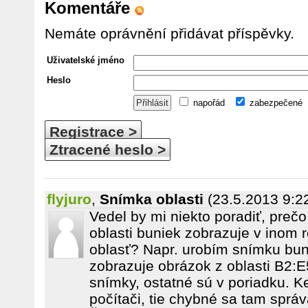
Komentáře
Nemáte oprávnění přidávat příspěvky.
Uživatelské jméno
Heslo
napořád
zabezpečené
Registrace >
Ztracené heslo >
flyjuro
,
Snímka oblasti
(23.5.2013 9:2
Vedel by mi niekto poradiť, preč
oblasti buniek zobrazuje v inom
oblasť? Napr. urobím snímku bu
zobrazuje obrázok z oblasti B2:E5
snímky, ostatné sú v poriadku. K
počítači, tie chybné sa tam sprá