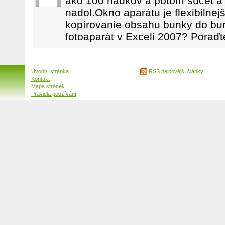
ako 100 riadkov a potom súčet a 
nadol.Okno aparátu je flexibilnej
kopírovanie obsahu bunky do bu
fotoaparát v Exceli 2007? Poraď
Úvodní stránka
RSS nejnovější články
Kontakt
Mapa stránek
Pravidla používání