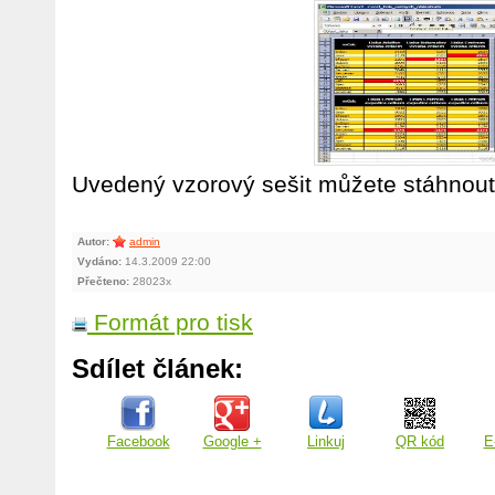
Uvedený vzorový sešit můžete stáhnou
Autor:
admin
Vydáno:
14.3.2009 22:00
Přečteno:
28023x
Formát pro tisk
Sdílet článek:
Facebook
Google +
Linkuj
QR kód
E