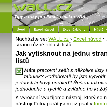
Tipy a triky pro Excel a makra VBA
Úvod
Excel návod
Excel šablony
Nástěn
Nacházíte se:
WALL.cz
›
Excel návod
› 
stranu různé oblasti listů
Jak vytisknout na jednu stra
listů
Máte pracovní sešit s několika listy
tabulek? Potřebovali by jste vytvořit
jednostránkový přehled? Řešení takové
jednoduché a rychlé a zvládne ho každý
K vyřešení využijeme nástroj, který se 
nástroji Fotoaparát jsem již psal v
tomto