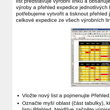
list představuje výrobní linku a obsahuj
výroby a přehled expedice jednotlivých
potřebujeme vytvořit a tisknout přehled
celkové expedice ze všech výrobních li
Vložte nový list a pojmenujte Přehled
Označte myší oblast (část tabulky), 
listu Přehled. Nejdříve začněte výpi