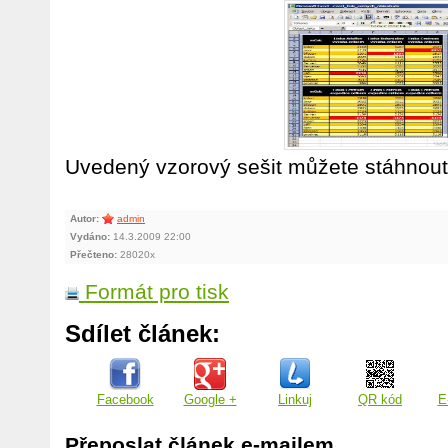
Uvedený vzorový sešit můžete stáhnou
Autor:
admin
Vydáno:
14.3.2009 22:00
Přečteno:
28020x
Formát pro tisk
Sdílet článek:
Facebook
Google +
Linkuj
QR kód
E
Přeposlat článek e-mailem