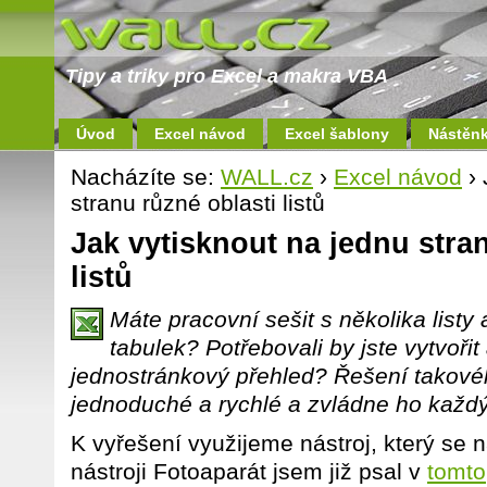
Tipy a triky pro Excel a makra VBA
Úvod
Excel návod
Excel šablony
Nástěn
Nacházíte se:
WALL.cz
›
Excel návod
› 
stranu různé oblasti listů
Jak vytisknout na jednu stra
listů
Máte pracovní sešit s několika listy
tabulek? Potřebovali by jste vytvořit
jednostránkový přehled? Řešení takové
jednoduché a rychlé a zvládne ho každý
K vyřešení využijeme nástroj, který se 
nástroji Fotoaparát jsem již psal v
tomto