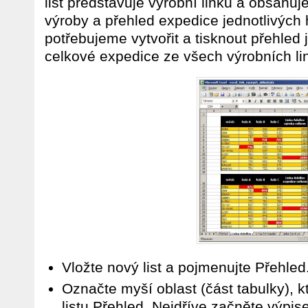
list představuje výrobní linku a obsahuj
výroby a přehled expedice jednotlivých
potřebujeme vytvořit a tisknout přehled
celkové expedice ze všech výrobních li
Vložte nový list a pojmenujte Přehled
Označte myší oblast (část tabulky), 
listu Přehled. Nejdříve začněte výpi