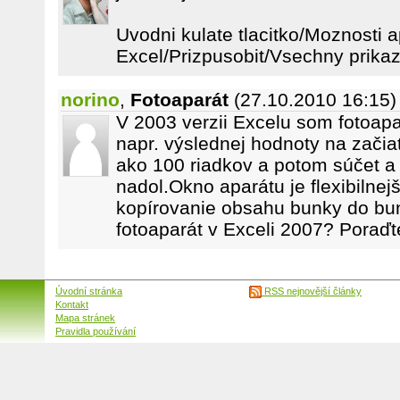
Uvodni kulate tlacitko/Moznosti a
Excel/Prizpusobit/Vsechny prika
norino
,
Fotoaparát
(27.10.2010 16:15)
V 2003 verzii Excelu som fotoapa
napr. výslednej hodnoty na začiatk
ako 100 riadkov a potom súčet a 
nadol.Okno aparátu je flexibilnej
kopírovanie obsahu bunky do bu
fotoaparát v Exceli 2007? Poraď
Úvodní stránka
RSS nejnovější články
Kontakt
Mapa stránek
Pravidla používání