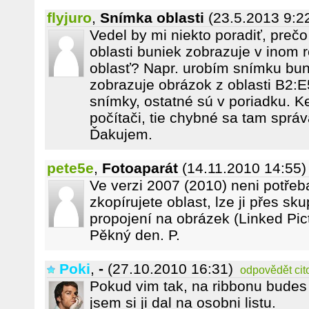
flyjuro
,
Snímka oblasti
(23.5.2013 9:2
Vedel by mi niekto poradiť, preč
oblasti buniek zobrazuje v inom
oblasť? Napr. urobím snímku bu
zobrazuje obrázok z oblasti B2:E5
snímky, ostatné sú v poriadku. K
počítači, tie chybné sa tam sprá
Ďakujem.
pete5e
,
Fotoaparát
(14.11.2010 14:55)
Ve verzi 2007 (2010) neni potřeb
zkopírujete oblast, lze ji přes sk
propojení na obrázek (Linked Pic
Pěkný den. P.
Poki
,
-
(27.10.2010 16:31)
odpovědět
cit
Pokud vim tak, na ribbonu budes 
jsem si ji dal na osobni listu.