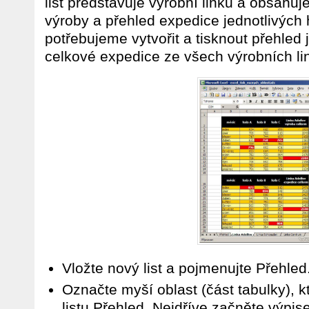
list představuje výrobní linku a obsahuj
výroby a přehled expedice jednotlivých
potřebujeme vytvořit a tisknout přehled
celkové expedice ze všech výrobních li
Vložte nový list a pojmenujte Přehled
Označte myší oblast (část tabulky), 
listu Přehled. Nejdříve začněte výpi