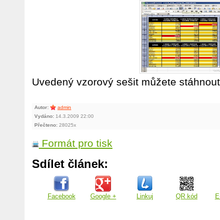
Uvedený vzorový sešit můžete stáhnou
Autor:
admin
Vydáno:
14.3.2009 22:00
Přečteno:
28025x
Formát pro tisk
Sdílet článek:
Facebook
Google +
Linkuj
QR kód
E