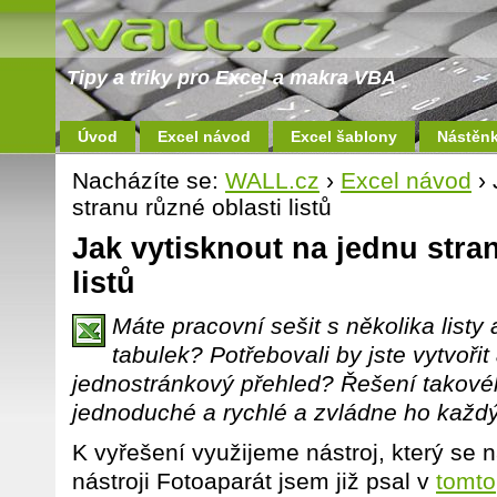
Tipy a triky pro Excel a makra VBA
Úvod
Excel návod
Excel šablony
Nástěn
Nacházíte se:
WALL.cz
›
Excel návod
› 
stranu různé oblasti listů
Jak vytisknout na jednu stra
listů
Máte pracovní sešit s několika listy
tabulek? Potřebovali by jste vytvořit
jednostránkový přehled? Řešení takové
jednoduché a rychlé a zvládne ho každý
K vyřešení využijeme nástroj, který se 
nástroji Fotoaparát jsem již psal v
tomto