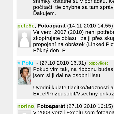
snímky, ostatné sú v poriadku. K
počítači, tie chybné sa tam sprá
Ďakujem.
pete5e
,
Fotoaparát
(14.11.2010 14:55)
Ve verzi 2007 (2010) neni potřeb
zkopírujete oblast, lze ji přes sk
propojení na obrázek (Linked Pic
Pěkný den. P.
Poki
,
-
(27.10.2010 16:31)
odpovědět
Pokud vim tak, na ribbonu budes 
jsem si ji dal na osobni listu.
Uvodni kulate tlacitko/Moznosti a
Excel/Prizpusobit/Vsechny prika
norino
,
Fotoaparát
(27.10.2010 16:15)
V 2003 verzii Excelu som fotoapa