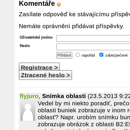
Komentáře
Zasílate odpověď ke stávajícímu příspě
Nemáte oprávnění přidávat příspěvky.
Uživatelské jméno
Heslo
napořád
zabezpečené
Registrace >
Ztracené heslo >
flyjuro
,
Snímka oblasti
(23.5.2013 9:2
Vedel by mi niekto poradiť, preč
oblasti buniek zobrazuje v inom
oblasť? Napr. urobím snímku bu
zobrazuje obrázok z oblasti B2:E5