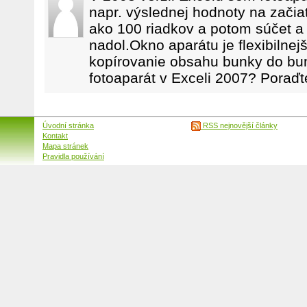
napr. výslednej hodnoty na začiatk
ako 100 riadkov a potom súčet a 
nadol.Okno aparátu je flexibilnej
kopírovanie obsahu bunky do bu
fotoaparát v Exceli 2007? Poraď
Úvodní stránka
RSS nejnovější články
Kontakt
Mapa stránek
Pravidla používání