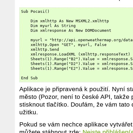
Sub Pocasi()

    Dim xmlhttp As New MSXML2.xmlhttp

    Dim myurl As String

    Dim xmlresponse As New DOMDocument

    myurl = "http://api.openweathermap.org/data
    xmlhttp.Open "GET", myurl, False

    xmlhttp.Send

    xmlresponse.LoadXML (xmlhttp.responseText)

    Sheets(1).Range("B2").Value = xmlresponse.S
    Sheets(1).Range("D2").Value = xmlresponse.S
    Sheets(1).Range("E2").Value = xmlresponse.S
Aplikace je připravená k použití. Nyní 
město (Pozor, není to české API, takže 
stisknout tlačítko. Doufám, že vám tato
užitku.
Pokud se vám nechce aplikace vytvářet,
můžete stáhnout zde:
Nejste přihlášen(