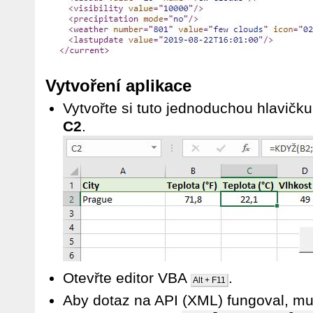
Vytvoření aplikace
Vytvořte si tuto jednoduchou hlavičk
C2
.
Otevřte editor VBA
.
Alt + F11
Aby dotaz na API (XML) fungoval, mus