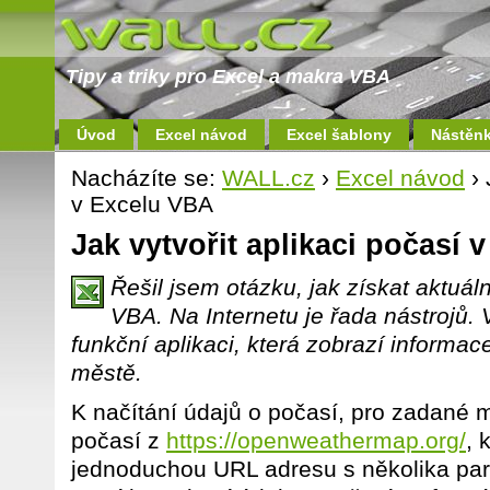
Tipy a triky pro Excel a makra VBA
Úvod
Excel návod
Excel šablony
Nástěn
Nacházíte se:
WALL.cz
›
Excel návod
› 
v Excelu VBA
Jak vytvořit aplikaci počasí 
Řešil jsem otázku, jak získat aktuá
VBA. Na Internetu je řada nástrojů.
funkční aplikaci, která zobrazí informa
městě.
K načítání údajů o počasí, pro zadané m
počasí z
https://openweathermap.org/
, 
jednoduchou URL adresu s několika par