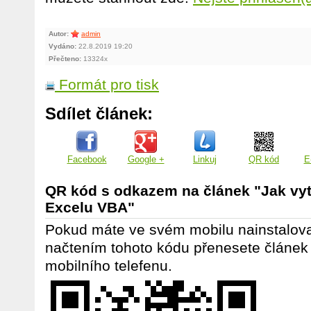
Autor:
admin
Vydáno:
22.8.2019 19:20
Přečteno:
13324x
Formát pro tisk
Sdílet článek:
Facebook
Google +
Linkuj
QR kód
E
QR kód s odkazem na článek "Jak vytv
Excelu VBA"
Pokud máte ve svém mobilu nainstalov
načtením tohoto kódu přenesete článek
mobilního telefenu.