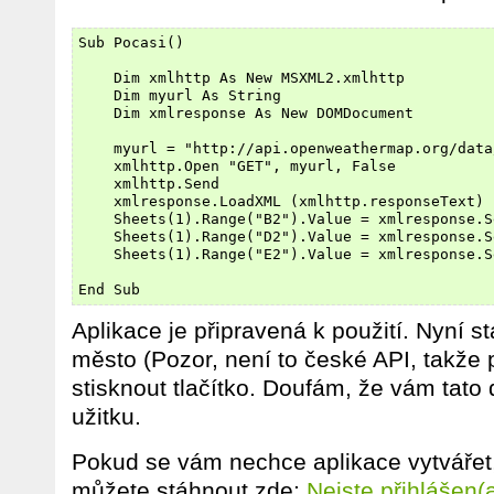
Sub Pocasi()

    Dim xmlhttp As New MSXML2.xmlhttp

    Dim myurl As String

    Dim xmlresponse As New DOMDocument

    myurl = "http://api.openweathermap.org/data
    xmlhttp.Open "GET", myurl, False

    xmlhttp.Send

    xmlresponse.LoadXML (xmlhttp.responseText)

    Sheets(1).Range("B2").Value = xmlresponse.S
    Sheets(1).Range("D2").Value = xmlresponse.S
    Sheets(1).Range("E2").Value = xmlresponse.S
Aplikace je připravená k použití. Nyní 
město (Pozor, není to české API, takže 
stisknout tlačítko. Doufám, že vám tato
užitku.
Pokud se vám nechce aplikace vytvářet,
můžete stáhnout zde:
Nejste přihlášen(