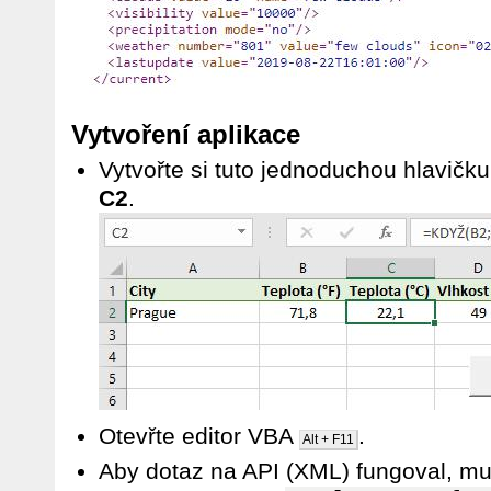
Vytvoření aplikace
Vytvořte si tuto jednoduchou hlavičk
C2
.
Otevřte editor VBA
.
Alt + F11
Aby dotaz na API (XML) fungoval, mus