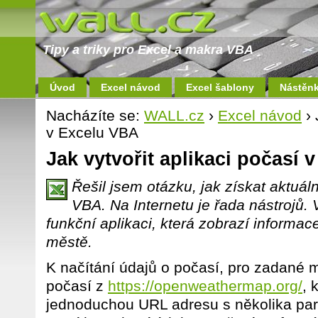
Tipy a triky pro Excel a makra VBA
Úvod
Excel návod
Excel šablony
Nástěn
Nacházíte se:
WALL.cz
›
Excel návod
› 
v Excelu VBA
Jak vytvořit aplikaci počasí 
Řešil jsem otázku, jak získat aktuá
VBA. Na Internetu je řada nástrojů.
funkční aplikaci, která zobrazí informa
městě.
K načítání údajů o počasí, pro zadané m
počasí z
https://openweathermap.org/
, 
jednoduchou URL adresu s několika par