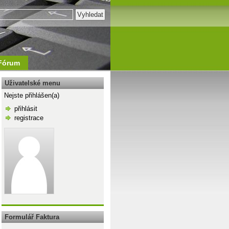
Fórum
Uživatelské menu
Nejste přihlášen(a)
přihlásit
registrace
\n
Formulář Faktura
TÝDNE(DATUM(ROK(J9);MĚSÍC(J9);1);2))+{0|1|2|3|4|5}*7+{1;