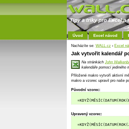
Tipy a triky pro Excel 
Úvod
Excel návod
Nacházíte se:
WALL.cz
›
Excel n
Jak vytvořit kalendář 
Na stránkách
John Walkenba
kalendáře pomocí jediného 
Přiložené makro vytvoří aktivní m
makro a vzorec upravil pro naše p
Původní vzorec:
Upravený vzorec:
  =KDYŽ(MĚSÍC(DATUM(ROK(