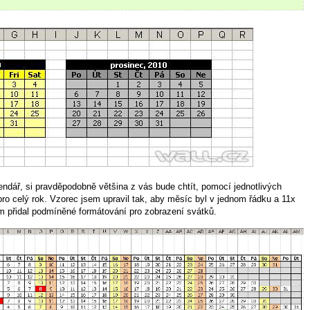
endář, si pravděpodobně většina z vás bude chtít, pomocí jednotlivých
pro celý rok. Vzorec jsem upravil tak, aby měsíc byl v jednom řádku a 11x
m přidal podmíněné formátování pro zobrazení svátků.