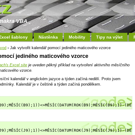
a makra VBA
Excel šablony
Nástěnka
Mobility
Tipy na výlet
ávod
› Jak vytvořit kalendář pomocí jediného maticového vzorce
pomocí jediného maticového vzorce
ch's Excel site
je uveden pěkný příklad na vytvoření aktivního měsíčního
maticového vzorce.
ěsíční kalendář v anglickém jazyce a týden začíná nedělí. Proto jsem
odmínky. Kalendář je v češtině a týden začíná pondělkem.
J9);MĚSÍC(J9);1))<>MĚSÍC(DATUM(ROK(J9);MĚSÍC(J9);1)-(DEN