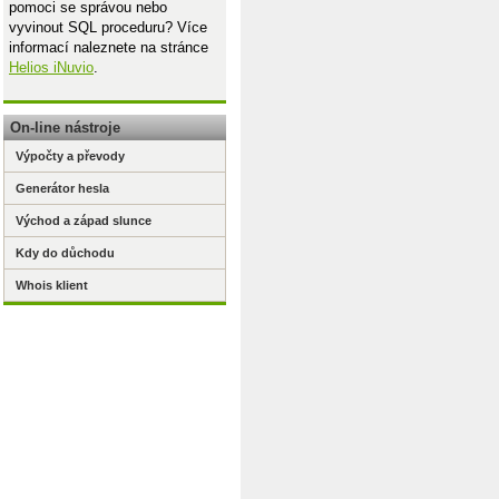
pomoci se správou nebo
vyvinout SQL proceduru? Více
informací naleznete na stránce
Helios iNuvio
.
On-line nástroje
Výpočty a převody
Generátor hesla
Východ a západ slunce
Kdy do důchodu
Whois klient