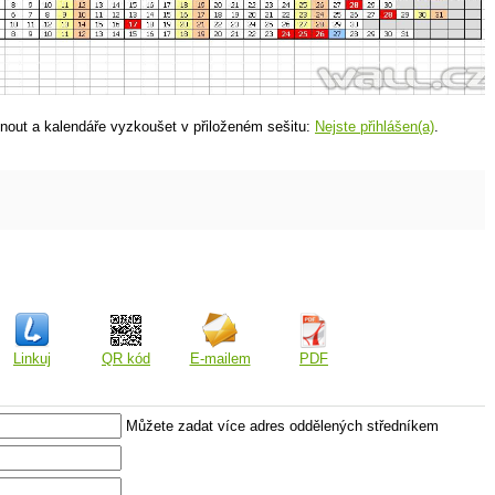
nout a kalendáře vyzkoušet v přiloženém sešitu:
Nejste přihlášen(a)
.
Linkuj
QR kód
E-mailem
PDF
Můžete zadat více adres oddělených středníkem