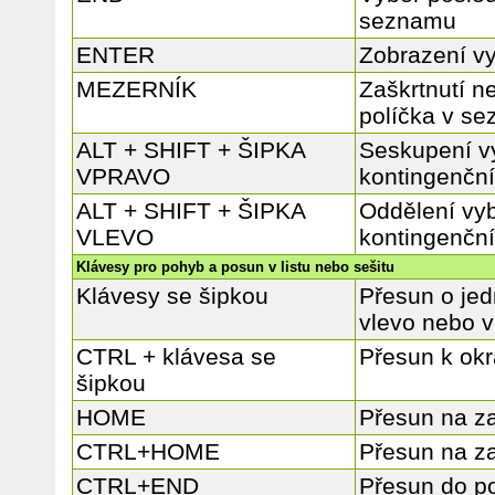
seznamu
ENTER
Zobrazení v
MEZERNÍK
Zaškrtnutí n
políčka v s
ALT + SHIFT + ŠIPKA
Seskupení v
VPRAVO
kontingenční
ALT + SHIFT + ŠIPKA
Oddělení vy
VLEVO
kontingenční
Klávesy pro pohyb a posun v listu nebo sešitu
Klávesy se šipkou
Přesun o jed
vlevo nebo 
CTRL + klávesa se
Přesun k okra
šipkou
HOME
Přesun na z
CTRL+HOME
Přesun na za
CTRL+END
Přesun do po