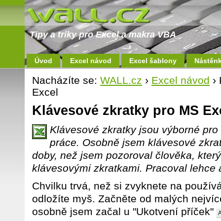
Tipy a triky pro Excel a makra VBA
Úvod
Excel návod
Excel šablony
Nástěn
Nacházíte se:
WALL.cz
›
Excel návod
› 
Excel
Klávesové zkratky pro MS Ex
Klávesové zkratky jsou výborné pro
práce. Osobně jsem klávesové zkrat
doby, než jsem pozoroval člověka, který
klávesovými zkratkami. Pracoval lehce a
Chvilku trvá, než si zvyknete na použív
odložíte myš. Začněte od malých nejví
osobně jsem začal u "Ukotvení příček"
A