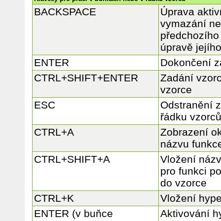
BACKSPACE
Úprava aktiv
vymazání ne
předchozího 
úpravě jejíh
ENTER
Dokončení z
CTRL+SHIFT+ENTER
Zadání vzor
vzorce
ESC
Odstranění 
řádku vzorc
CTRL+A
Zobrazení o
názvu funkc
CTRL+SHIFT+A
Vložení náz
pro funkci p
do vzorce
CTRL+K
Vložení hyp
ENTER (v buňce
Aktivování 