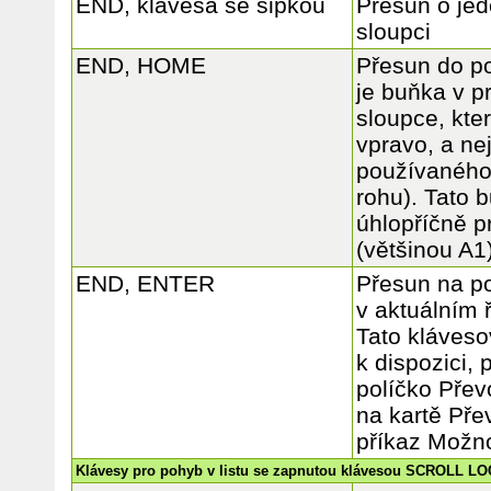
END, klávesa se šipkou
Přesun o jed
sloupci
END, HOME
Přesun do po
je buňka v p
sloupce, kte
vpravo, a ne
používaného
rohu). Tato 
úhlopříčně p
(většinou A1)
END, ENTER
Přesun na p
v aktuálním 
Tato kláveso
k dispozici, 
políčko Přev
na kartě Pře
příkaz Možno
Klávesy pro pohyb v listu se zapnutou klávesou SCROLL L