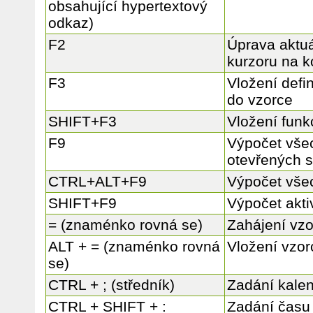
obsahující hypertextový
odkaz)
F2
Úprava aktuá
kurzoru na 
F3
Vložení def
do vzorce
SHIFT+F3
Vložení funk
F9
Výpočet všec
otevřených s
CTRL+ALT+F9
Výpočet všec
SHIFT+F9
Výpočet aktiv
= (znaménko rovná se)
Zahájení vz
ALT + = (znaménko rovná
Vložení vzo
se)
CTRL + ; (středník)
Zadání kalen
CTRL + SHIFT + :
Zadání času