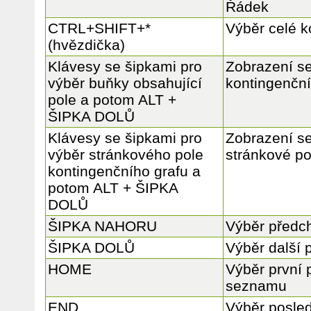
Řádek
CTRL+SHIFT+*
Výběr celé k
(hvězdička)
Klávesy se šipkami pro
Zobrazení se
výběr buňky obsahující
kontingenční
pole a potom ALT +
ŠIPKA DOLŮ
Klávesy se šipkami pro
Zobrazení s
výběr stránkového pole
stránkové po
kontingenčního grafu a
potom ALT + ŠIPKA
DOLŮ
ŠIPKA NAHORU
Výběr předc
ŠIPKA DOLŮ
Výběr další
HOME
Výběr první 
seznamu
END
Výběr posled