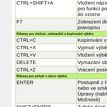
CTRL+SHIFT+A
Vložení náz
pro funkci p
do vzorce
F7
Zobrazení d
pravopisu
Klávesy pro vložení, odstranění a kopírování výběru
CTRL+C
Kopírování 
CTRL+X
Vyjmutí výbě
CTRL+V
Vložení výbě
DELETE
Vymazání ob
CTRL+Z
Vrácení posl
Klávesy pro pohyb v rámci výběru
ENTER
Postupně z h
nebo ve smě
Úpravy (nabí
Možnosti)
SHIFT+ENTER
Z dolní část