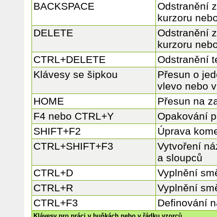
BACKSPACE
Odstranění z
kurzoru nebo
DELETE
Odstranění 
kurzoru nebo
CTRL+DELETE
Odstranění t
Klávesy se šipkou
Přesun o jed
vlevo nebo 
HOME
Přesun na z
F4 nebo CTRL+Y
Opakování p
SHIFT+F2
Úprava kome
CTRL+SHIFT+F3
Vytvoření ná
a sloupců
CTRL+D
Vyplnění sm
CTRL+R
Vyplnění sm
CTRL+F3
Definování 
Klávesy pro práci v buňkách nebo v řádku vzorců