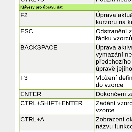
Klávesy pro úpravu dat
F2
Úprava aktuá
kurzoru na 
ESC
Odstranění 
řádku vzorc
BACKSPACE
Úprava aktiv
vymazání ne
předchozího 
úpravě jejíh
F3
Vložení def
do vzorce
ENTER
Dokončení z
CTRL+SHIFT+ENTER
Zadání vzor
vzorce
CTRL+A
Zobrazení o
názvu funkc