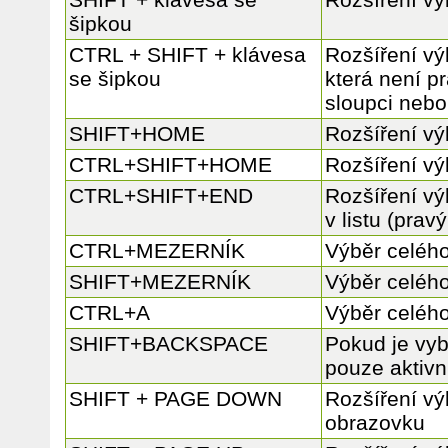
šipkou
CTRL + SHIFT + klávesa
Rozšíření vý
se šipkou
která není p
sloupci nebo
SHIFT+HOME
Rozšíření vý
CTRL+SHIFT+HOME
Rozšíření vý
CTRL+SHIFT+END
Rozšíření vý
v listu (pravý
CTRL+MEZERNÍK
Výběr celéh
SHIFT+MEZERNÍK
Výběr celéh
CTRL+A
Výběr celého
SHIFT+BACKSPACE
Pokud je vyb
pouze aktivn
SHIFT + PAGE DOWN
Rozšíření vý
obrazovku