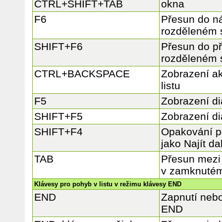
CTRL+SHIFT+TAB
okna
F6
Přesun do ná
rozděleném 
SHIFT+F6
Přesun do p
rozděleném 
CTRL+BACKSPACE
Zobrazení ak
listu
F5
Zobrazení di
SHIFT+F5
Zobrazení di
SHIFT+F4
Opakování po
jako Najít dal
TAB
Přesun mezi
v zamknutém 
Klávesy pro pohyb v listu v režimu klávesy END
END
Zapnutí nebo
END