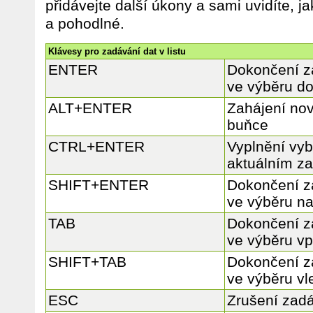
přidávejte další úkony a sami uvidíte, j
a pohodlné.
Klávesy pro zadávání dat v listu
ENTER
Dokončení z
ve výběru do
ALT+ENTER
Zahájení nov
buňce
CTRL+ENTER
Vyplnění vyb
aktuálním z
SHIFT+ENTER
Dokončení z
ve výběru n
TAB
Dokončení z
ve výběru v
SHIFT+TAB
Dokončení z
ve výběru vl
ESC
Zrušení zad