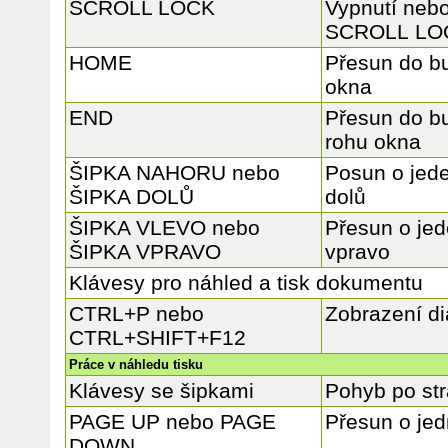
SCROLL LOCK
Vypnutí nebo
SCROLL LO
HOME
Přesun do b
okna
END
Přesun do b
rohu okna
ŠIPKA NAHORU nebo
Posun o jed
ŠIPKA DOLŮ
dolů
ŠIPKA VLEVO nebo
Přesun o jed
ŠIPKA VPRAVO
vpravo
Klávesy pro náhled a tisk dokumentu
CTRL+P nebo
Zobrazení d
CTRL+SHIFT+F12
Práce v náhledu tisku
Klávesy se šipkami
Pohyb po strá
PAGE UP nebo PAGE
Přesun o jed
DOWN