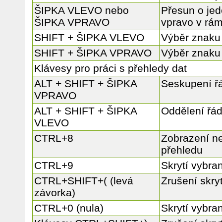
ŠIPKA VLEVO nebo
Přesun o je
ŠIPKA VPRAVO
vpravo v rám
SHIFT + ŠIPKA VLEVO
Výběr znaku
SHIFT + ŠIPKA VPRAVO
Výběr znaku
Klávesy pro práci s přehledy dat
ALT + SHIFT + ŠIPKA
Seskupení ř
VPRAVO
ALT + SHIFT + ŠIPKA
Oddělení řá
VLEVO
CTRL+8
Zobrazení ne
přehledu
CTRL+9
Skrytí vybra
CTRL+SHIFT+( (levá
Zrušení skry
závorka)
CTRL+0 (nula)
Skrytí vybra