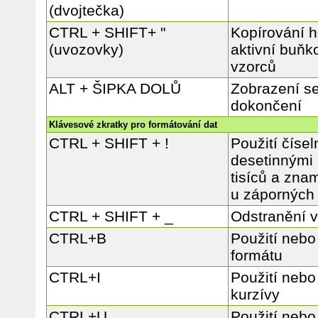
(dvojtečka)
CTRL + SHIFT+ "
Kopírování 
(uvozovky)
aktivní buňk
vzorců
ALT + ŠIPKA DOLŮ
Zobrazení s
dokončení
Klávesové zkratky pro formátování dat
CTRL + SHIFT + !
Použití číse
desetinnými
tisíců a zna
u záporných
CTRL + SHIFT + _
Odstranění v
CTRL+B
Použití nebo
formátu
CTRL+I
Použití nebo
kurzívy
CTRL+U
Použití nebo