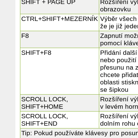
SHIFT + PAGE UP
Rozšíření vý
obrazovku
CTRL+SHIFT+MEZERNÍK
Výběr všech o
že je již jed
F8
Zapnutí možn
pomocí kláv
SHIFT+F8
Přidání dalš
nebo použití
přesunu na z
chcete přidat
oblasti stis
se šipkou
SCROLL LOCK,
Rozšíření vý
SHIFT+HOME
v levém hor
SCROLL LOCK,
Rozšíření v
SHIFT+END
dolním rohu
Tip: Pokud používáte klávesy pro pos