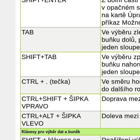
v opačném s
na kartě Úpr
příkaz Možno
TAB
Ve výběru zl
buňku dolů, 
jeden sloup
SHIFT+TAB
Ve výběru zp
buňku nahor
jeden sloup
CTRL + . (tečka)
Ve směru ho
do dalšího r
CTRL+SHIFT + ŠIPKA
Doprava mez
VPRAVO
CTRL+ALT + ŠIPKA
Doleva mezi
VLEVO
Klávesy pro výběr dat a buněk
SHIFT + klávesa se
Rozšíření vý