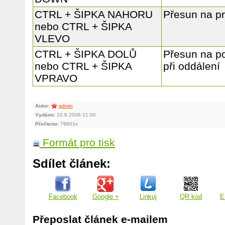
CTRL + ŠIPKA NAHORU
Přesun na pr
nebo CTRL + ŠIPKA
VLEVO
CTRL + ŠIPKA DOLŮ
Přesun na po
nebo CTRL + ŠIPKA
při oddálení
VPRAVO
Autor:
admin
Vydáno:
10.8.2008 21:00
Přečteno:
79603x
Formát pro tisk
Sdílet článek:
Facebook
Google +
Linkuj
QR kód
E
Přeposlat článek e-mailem