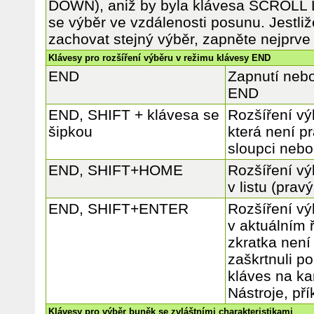
DOWN), aniž by byla klávesa SCROLL 
se výběr ve vzdálenosti posunu. Jestli
zachovat stejný výběr, zapněte nejpr
Klávesy pro rozšíření výběru v režimu klávesy END
END
Zapnutí nebo
END
END, SHIFT + klávesa se
Rozšíření vý
šipkou
která není p
sloupci nebo
END, SHIFT+HOME
Rozšíření vý
v listu (pravý
END, SHIFT+ENTER
Rozšíření vý
v aktuálním 
zkratka není 
zaškrtnuli p
kláves na ka
Nástroje, př
Klávesy pro výběr buněk se zvláštními charakteristikami