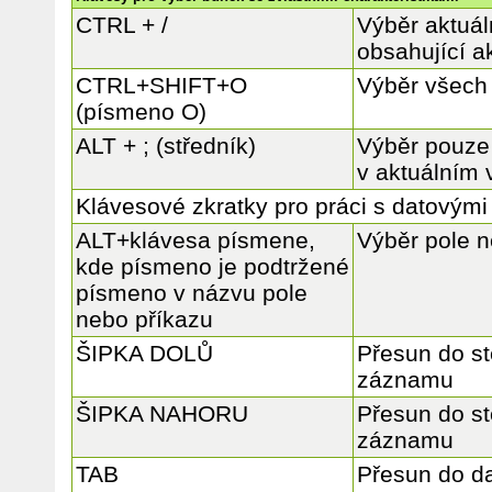
CTRL + /
Výběr aktuál
obsahující a
CTRL+SHIFT+O
Výběr všech
(písmeno O)
ALT + ; (středník)
Výběr pouze 
v aktuálním 
Klávesové zkratky pro práci s datovými 
ALT+klávesa písmene,
Výběr pole n
kde písmeno je podtržené
písmeno v názvu pole
nebo příkazu
ŠIPKA DOLŮ
Přesun do st
záznamu
ŠIPKA NAHORU
Přesun do st
záznamu
TAB
Přesun do da