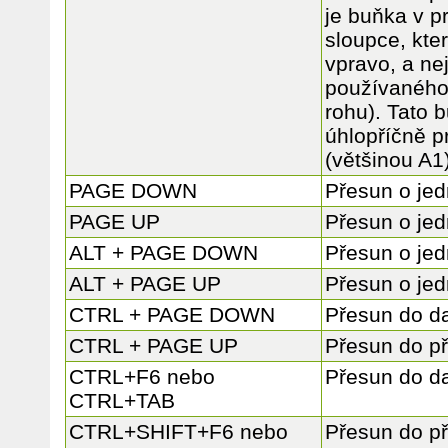
je buňka v p
sloupce, kte
vpravo, a ne
používaného
rohu). Tato 
úhlopříčně p
(většinou A1)
PAGE DOWN
Přesun o je
PAGE UP
Přesun o je
ALT + PAGE DOWN
Přesun o je
ALT + PAGE UP
Přesun o je
CTRL + PAGE DOWN
Přesun do dal
CTRL + PAGE UP
Přesun do př
CTRL+F6 nebo
Přesun do da
CTRL+TAB
CTRL+SHIFT+F6 nebo
Přesun do p