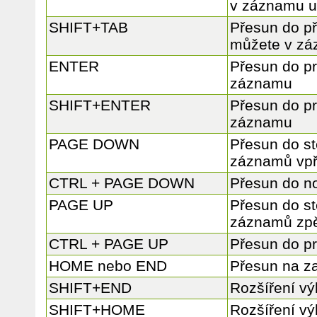
v záznamu u
SHIFT+TAB
Přesun do př
můžete v zá
ENTER
Přesun do pr
záznamu
SHIFT+ENTER
Přesun do p
záznamu
PAGE DOWN
Přesun do st
záznamů vp
CTRL + PAGE DOWN
Přesun do 
PAGE UP
Přesun do st
záznamů zp
CTRL + PAGE UP
Přesun do p
HOME nebo END
Přesun na z
SHIFT+END
Rozšíření vý
SHIFT+HOME
Rozšíření vý