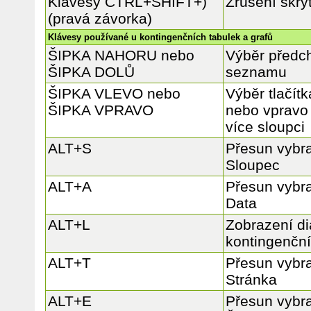
Klávesy CTRL+SHIFT+)
Zrušení skry
(pravá závorka)
Klávesy používané u kontingenčních tabulek a grafů
ŠIPKA NAHORU nebo
Výběr předch
ŠIPKA DOLŮ
seznamu
ŠIPKA VLEVO nebo
Výběr tlačít
ŠIPKA VPRAVO
nebo vpravo 
více sloupci
ALT+S
Přesun vybra
Sloupec
ALT+A
Přesun vybra
Data
ALT+L
Zobrazení d
kontingenční
ALT+T
Přesun vybra
Stránka
ALT+E
Přesun vybra