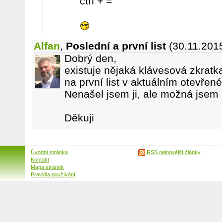
ctrl + =
Alfan
,
Poslední a první list
(30.11.201
Dobrý den,
existuje nějaká klávesová zkratk
na první list v aktuálním otevřen
Nenašel jsem ji, ale možná jsem 
Děkuji
Úvodní stránka
RSS nejnovější články
Kontakt
Mapa stránek
Pravidla používání