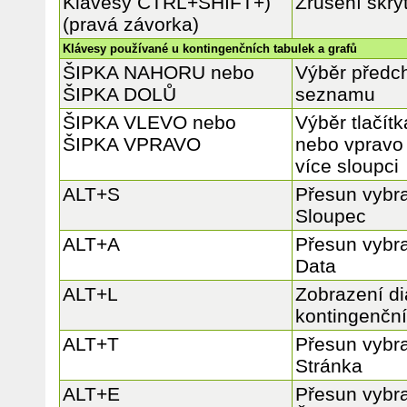
Klávesy CTRL+SHIFT+)
Zrušení skry
(pravá závorka)
Klávesy používané u kontingenčních tabulek a grafů
ŠIPKA NAHORU nebo
Výběr předch
ŠIPKA DOLŮ
seznamu
ŠIPKA VLEVO nebo
Výběr tlačít
ŠIPKA VPRAVO
nebo vpravo 
více sloupci
ALT+S
Přesun vybra
Sloupec
ALT+A
Přesun vybra
Data
ALT+L
Zobrazení d
kontingenční
ALT+T
Přesun vybra
Stránka
ALT+E
Přesun vybra