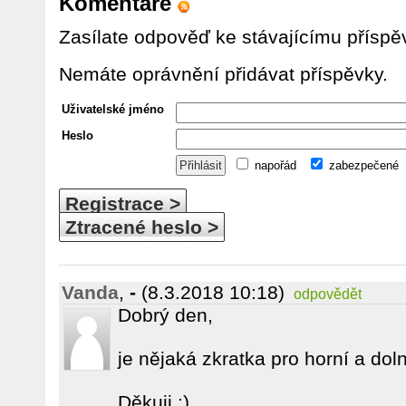
Komentáře
Zasílate odpověď ke stávajícímu příspě
Nemáte oprávnění přidávat příspěvky.
Uživatelské jméno
Heslo
napořád
zabezpečené
Registrace >
Ztracené heslo >
Vanda
,
-
(8.3.2018 10:18)
odpovědět
Dobrý den,
je nějaká zkratka pro horní a dol
Děkuji :)