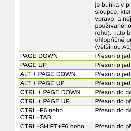
je buňka v p
sloupce, kte
vpravo, a ne
používaného
rohu). Tato 
úhlopříčně p
(většinou A1)
PAGE DOWN
Přesun o je
PAGE UP
Přesun o je
ALT + PAGE DOWN
Přesun o je
ALT + PAGE UP
Přesun o je
CTRL + PAGE DOWN
Přesun do dal
CTRL + PAGE UP
Přesun do př
CTRL+F6 nebo
Přesun do da
CTRL+TAB
CTRL+SHIFT+F6 nebo
Přesun do p