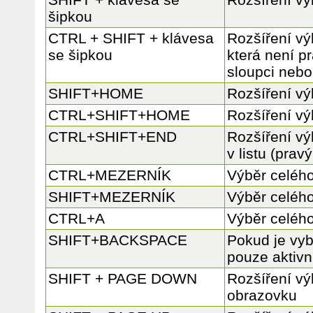
šipkou
CTRL + SHIFT + klávesa
Rozšíření vý
se šipkou
která není p
sloupci nebo
SHIFT+HOME
Rozšíření vý
CTRL+SHIFT+HOME
Rozšíření vý
CTRL+SHIFT+END
Rozšíření vý
v listu (pravý
CTRL+MEZERNÍK
Výběr celéh
SHIFT+MEZERNÍK
Výběr celéh
CTRL+A
Výběr celého
SHIFT+BACKSPACE
Pokud je vyb
pouze aktivn
SHIFT + PAGE DOWN
Rozšíření vý
obrazovku