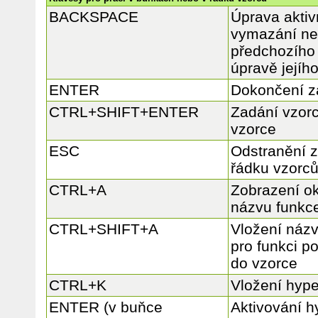
BACKSPACE
Úprava aktiv
vymazání ne
předchozího 
úpravě jejíh
ENTER
Dokončení z
CTRL+SHIFT+ENTER
Zadání vzor
vzorce
ESC
Odstranění 
řádku vzorc
CTRL+A
Zobrazení o
názvu funkc
CTRL+SHIFT+A
Vložení náz
pro funkci p
do vzorce
CTRL+K
Vložení hyp
ENTER (v buňce
Aktivování 