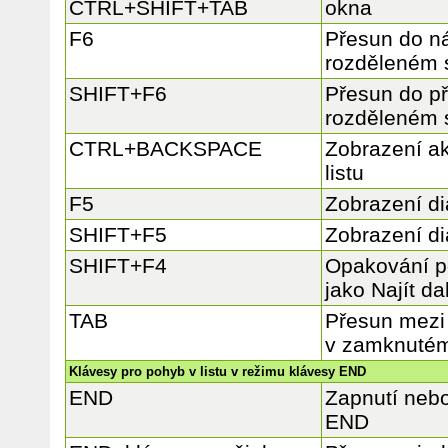
CTRL+SHIFT+TAB
okna
F6
Přesun do ná
rozděleném 
SHIFT+F6
Přesun do p
rozděleném 
CTRL+BACKSPACE
Zobrazení ak
listu
F5
Zobrazení di
SHIFT+F5
Zobrazení di
SHIFT+F4
Opakování po
jako Najít dal
TAB
Přesun mezi
v zamknutém 
Klávesy pro pohyb v listu v režimu klávesy END
END
Zapnutí nebo
END