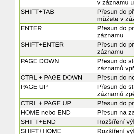
v záznamu u
SHIFT+TAB
Přesun do př
můžete v zá
ENTER
Přesun do pr
záznamu
SHIFT+ENTER
Přesun do p
záznamu
PAGE DOWN
Přesun do st
záznamů vp
CTRL + PAGE DOWN
Přesun do 
PAGE UP
Přesun do st
záznamů zp
CTRL + PAGE UP
Přesun do p
HOME nebo END
Přesun na z
SHIFT+END
Rozšíření vý
SHIFT+HOME
Rozšíření vý