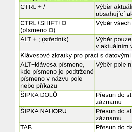
CTRL + /
Výběr aktuál
obsahující a
CTRL+SHIFT+O
Výběr všech
(písmeno O)
ALT + ; (středník)
Výběr pouze 
v aktuálním 
Klávesové zkratky pro práci s datovými 
ALT+klávesa písmene,
Výběr pole n
kde písmeno je podtržené
písmeno v názvu pole
nebo příkazu
ŠIPKA DOLŮ
Přesun do st
záznamu
ŠIPKA NAHORU
Přesun do st
záznamu
TAB
Přesun do da