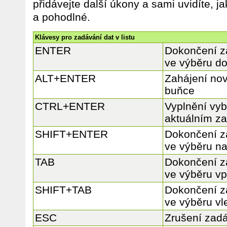
přidávejte další úkony a sami uvidíte, j
a pohodlné.
Klávesy pro zadávání dat v listu
ENTER
Dokončení z
ve výběru do
ALT+ENTER
Zahájení nov
buňce
CTRL+ENTER
Vyplnění vyb
aktuálním z
SHIFT+ENTER
Dokončení z
ve výběru n
TAB
Dokončení z
ve výběru v
SHIFT+TAB
Dokončení z
ve výběru vl
ESC
Zrušení zad