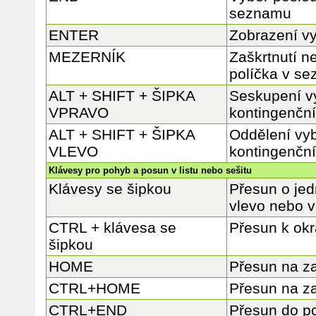
seznamu
ENTER
Zobrazení v
MEZERNÍK
Zaškrtnutí n
políčka v s
ALT + SHIFT + ŠIPKA
Seskupení v
VPRAVO
kontingenční
ALT + SHIFT + ŠIPKA
Oddělení vy
VLEVO
kontingenční
Klávesy pro pohyb a posun v listu nebo sešitu
Klávesy se šipkou
Přesun o jed
vlevo nebo 
CTRL + klávesa se
Přesun k okra
šipkou
HOME
Přesun na z
CTRL+HOME
Přesun na za
CTRL+END
Přesun do po