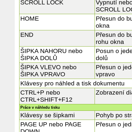
SCROLL LOCK
Vypnutí nebo
SCROLL LO
HOME
Přesun do b
okna
END
Přesun do b
rohu okna
ŠIPKA NAHORU nebo
Posun o jed
ŠIPKA DOLŮ
dolů
ŠIPKA VLEVO nebo
Přesun o jed
ŠIPKA VPRAVO
vpravo
Klávesy pro náhled a tisk dokumentu
CTRL+P nebo
Zobrazení d
CTRL+SHIFT+F12
Práce v náhledu tisku
Klávesy se šipkami
Pohyb po strá
PAGE UP nebo PAGE
Přesun o jed
DOWN