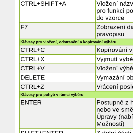
CTRL+SHIFT+A
Vložení náz
pro funkci p
do vzorce
F7
Zobrazení d
pravopisu
Klávesy pro vložení, odstranění a kopírování výběru
CTRL+C
Kopírování 
CTRL+X
Vyjmutí výbě
CTRL+V
Vložení výbě
DELETE
Vymazání ob
CTRL+Z
Vrácení posl
Klávesy pro pohyb v rámci výběru
ENTER
Postupně z h
nebo ve smě
Úpravy (nabí
Možnosti)
SHIFT+ENTER
Z dolní část