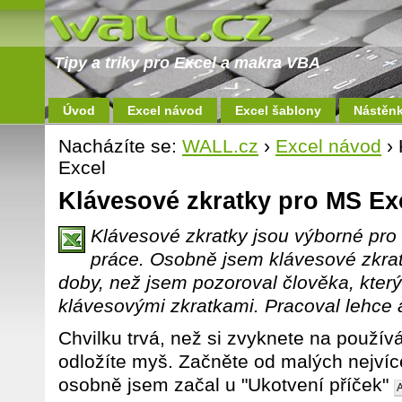
Tipy a triky pro Excel a makra VBA
Úvod
Excel návod
Excel šablony
Nástěn
Nacházíte se:
WALL.cz
›
Excel návod
› 
Excel
Klávesové zkratky pro MS Ex
Klávesové zkratky jsou výborné pro
práce. Osobně jsem klávesové zkrat
doby, než jsem pozoroval člověka, který
klávesovými zkratkami. Pracoval lehce a
Chvilku trvá, než si zvyknete na použív
odložíte myš. Začněte od malých nejví
osobně jsem začal u "Ukotvení příček"
A