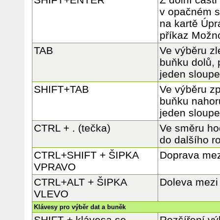
v opačném s
na kartě Úpr
příkaz Možno
TAB
Ve výběru zl
buňku dolů, 
jeden sloup
SHIFT+TAB
Ve výběru zp
buňku nahor
jeden sloup
CTRL + . (tečka)
Ve směru ho
do dalšího r
CTRL+SHIFT + ŠIPKA
Doprava mez
VPRAVO
CTRL+ALT + ŠIPKA
Doleva mezi
VLEVO
Klávesy pro výběr dat a buněk
SHIFT + klávesa se
Rozšíření vý