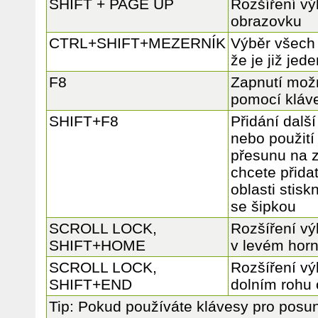
SHIFT + PAGE UP
Rozšíření vý
obrazovku
CTRL+SHIFT+MEZERNÍK
Výběr všech o
že je již jed
F8
Zapnutí možn
pomocí kláv
SHIFT+F8
Přidání dalš
nebo použití
přesunu na z
chcete přidat
oblasti stis
se šipkou
SCROLL LOCK,
Rozšíření vý
SHIFT+HOME
v levém hor
SCROLL LOCK,
Rozšíření v
SHIFT+END
dolním rohu
Tip: Pokud používáte klávesy pro pos