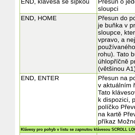
END, klávesa se šipkou
Přesun o jed
sloupci
END, HOME
Přesun do po
je buňka v p
sloupce, kte
vpravo, a ne
používaného
rohu). Tato 
úhlopříčně p
(většinou A1)
END, ENTER
Přesun na p
v aktuálním 
Tato kláveso
k dispozici, 
políčko Přev
na kartě Pře
příkaz Možno
Klávesy pro pohyb v listu se zapnutou klávesou SCROLL L