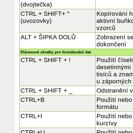
(dvojtečka)
CTRL + SHIFT+ "
Kopírování 
(uvozovky)
aktivní buňk
vzorců
ALT + ŠIPKA DOLŮ
Zobrazení s
dokončení
Klávesové zkratky pro formátování dat
CTRL + SHIFT + !
Použití číse
desetinnými
tisíců a zna
u záporných
CTRL + SHIFT + _
Odstranění v
CTRL+B
Použití nebo
formátu
CTRL+I
Použití nebo
kurzívy
CTRL+U
Použití nebo