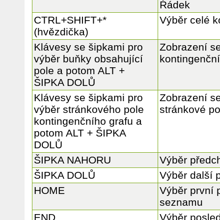
Řádek
CTRL+SHIFT+*
Výběr celé k
(hvězdička)
Klávesy se šipkami pro
Zobrazení se
výběr buňky obsahující
kontingenční
pole a potom ALT +
ŠIPKA DOLŮ
Klávesy se šipkami pro
Zobrazení s
výběr stránkového pole
stránkové po
kontingenčního grafu a
potom ALT + ŠIPKA
DOLŮ
ŠIPKA NAHORU
Výběr předc
ŠIPKA DOLŮ
Výběr další
HOME
Výběr první 
seznamu
END
Výběr posled