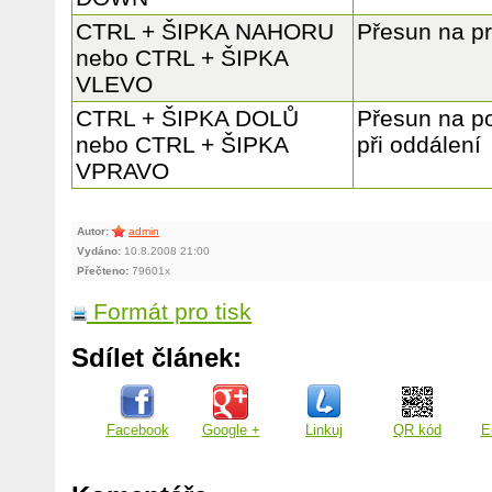
CTRL + ŠIPKA NAHORU
Přesun na pr
nebo CTRL + ŠIPKA
VLEVO
CTRL + ŠIPKA DOLŮ
Přesun na po
nebo CTRL + ŠIPKA
při oddálení
VPRAVO
Autor:
admin
Vydáno:
10.8.2008 21:00
Přečteno:
79601x
Formát pro tisk
Sdílet článek:
Facebook
Google +
Linkuj
QR kód
E