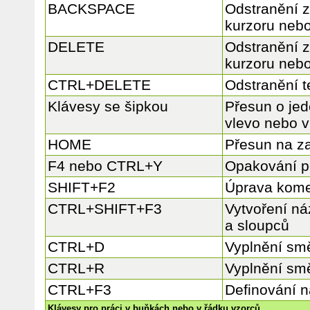
BACKSPACE
Odstranění z
kurzoru nebo
DELETE
Odstranění 
kurzoru nebo
CTRL+DELETE
Odstranění t
Klávesy se šipkou
Přesun o jed
vlevo nebo 
HOME
Přesun na z
F4 nebo CTRL+Y
Opakování p
SHIFT+F2
Úprava kome
CTRL+SHIFT+F3
Vytvoření ná
a sloupců
CTRL+D
Vyplnění sm
CTRL+R
Vyplnění sm
CTRL+F3
Definování 
Klávesy pro práci v buňkách nebo v řádku vzorců