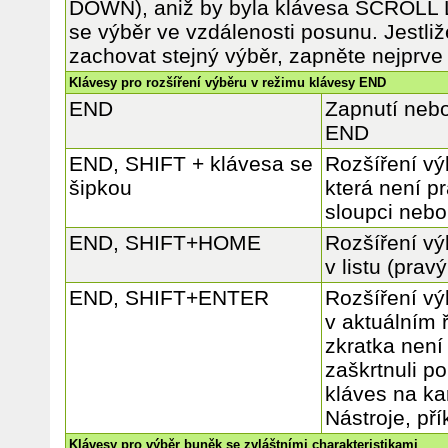
DOWN), aniž by byla klávesa SCROLL 
se výběr ve vzdálenosti posunu. Jestli
zachovat stejný výběr, zapněte nejpr
Klávesy pro rozšíření výběru v režimu klávesy END
END
Zapnutí nebo
END
END, SHIFT + klávesa se
Rozšíření vý
šipkou
která není p
sloupci nebo
END, SHIFT+HOME
Rozšíření vý
v listu (pravý
END, SHIFT+ENTER
Rozšíření vý
v aktuálním 
zkratka není 
zaškrtnuli p
kláves na ka
Nástroje, př
Klávesy pro výběr buněk se zvláštními charakteristikami