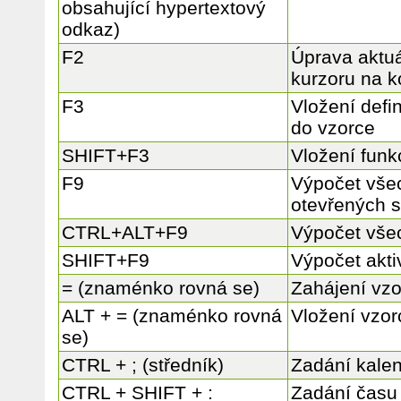
obsahující hypertextový
odkaz)
F2
Úprava aktuá
kurzoru na 
F3
Vložení def
do vzorce
SHIFT+F3
Vložení funk
F9
Výpočet všec
otevřených s
CTRL+ALT+F9
Výpočet všec
SHIFT+F9
Výpočet aktiv
= (znaménko rovná se)
Zahájení vz
ALT + = (znaménko rovná
Vložení vzo
se)
CTRL + ; (středník)
Zadání kalen
CTRL + SHIFT + :
Zadání času