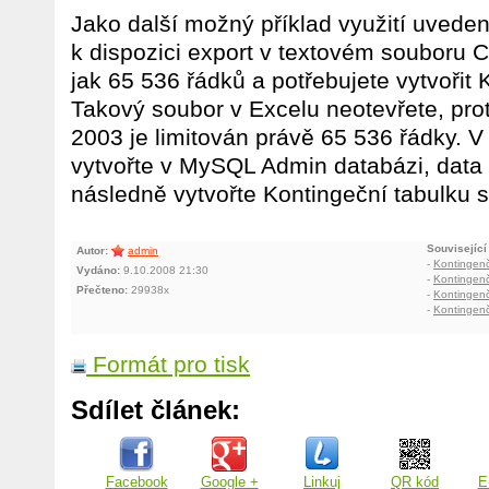
Jako další možný příklad využití uvede
k dispozici export v textovém souboru 
jak 65 536 řádků a potřebujete vytvořit 
Takový soubor v Excelu neotevřete, pr
2003 je limitován právě 65 536 řádky. V
vytvořte v MySQL Admin databázi, data 
následně vytvořte Kontingeční tabulku 
Související
Autor:
admin
-
Kontingenč
Vydáno:
9.10.2008 21:30
-
Kontingenčn
Přečteno:
29938x
-
Kontingenčn
-
Kontingenč
Formát pro tisk
Sdílet článek:
Facebook
Google +
Linkuj
QR kód
E