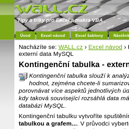
Tipy a triky pro Excel a makra VBA
Úvod
Excel návod
Excel šablony
Nástěn
Nacházíte se:
WALL.cz
›
Excel návod
› 
externí data MySQL
Kontingenční tabulka - exte
Kontingenční tabulka slouží k analý
hodnot, zejména chcete-li sumarizo
porovnávat více aspektů jednotlivých úd
kdy taková související rozsáhlá data má
databázi MySQL.
Kontingenční tabulku vytvoříte spuště
tabulkou a grafem...
. V průvodci vybe