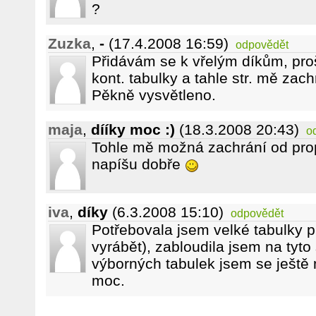
?
Zuzka
,
-
(17.4.2008 16:59)
odpovědět
Přidávám se k vřelým díkům, pro
kont. tabulky a tahle str. mě zach
Pěkně vysvětleno.
maja
,
dííky moc :)
(18.3.2008 20:43)
o
Tohle mě možná zachrání od propa
napíšu dobře
iva
,
díky
(6.3.2008 15:10)
odpovědět
Potřebovala jsem velké tabulky p
vyrábět), zabloudila jsem na tyto
výborných tabulek jsem se ještě
moc.