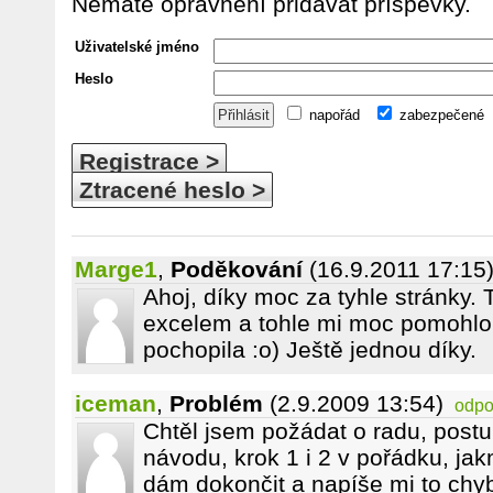
Nemáte oprávnění přidávat příspěvky.
Uživatelské jméno
Heslo
napořád
zabezpečené
Registrace >
Ztracené heslo >
Marge1
,
Poděkování
(16.9.2011 17:15
Ahoj, díky moc za tyhle stránky. 
excelem a tohle mi moc pomohlo
pochopila :o) Ještě jednou díky.
iceman
,
Problém
(2.9.2009 13:54)
odpo
Chtěl jsem požádat o radu, post
návodu, krok 1 i 2 v pořádku, jakm
dám dokončit a napíše mi to chy