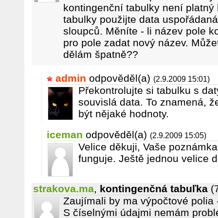
kontingenční tabulky není platný
tabulky použijte data uspořádan
sloupců. Měníte - li název pole k
pro pole zadat nový název. Můžet
dělám špatně??
admin
odpověděl(a)
(2.9.2009 15:01)
Překontrolujte si tabulku s dat
souvislá data. To znamená, 
být nějaké hodnoty.
iceman
odpověděl(a)
(2.9.2009 15:05)
Velice děkuji, Vaše poznámka 
funguje. Ještě jednou velice d
strakova.ma
,
kontingenčná tabuľka
(
Zaujímali by ma výpočtové polia 
S číselnými údajmi nemám problé