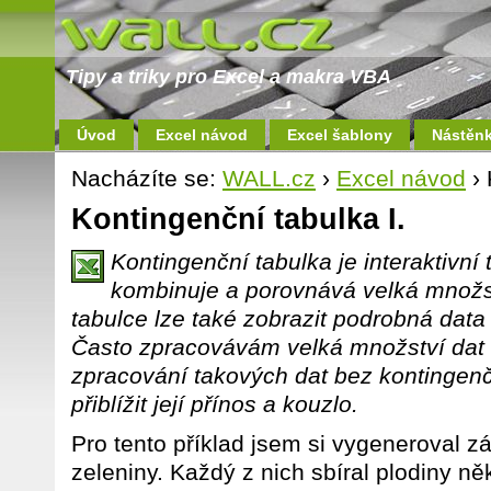
Tipy a triky pro Excel a makra VBA
Úvod
Excel návod
Excel šablony
Nástěn
Nacházíte se:
WALL.cz
›
Excel návod
› 
Kontingenční tabulka I.
Kontingenční tabulka je interaktivní 
kombinuje a porovnává velká množst
tabulce lze také zobrazit podrobná data o
Často zpracovávám velká množství dat 
zpracování takových dat bez kontingenč
přiblížit její přínos a kouzlo.
Pro tento příklad jsem si vygeneroval 
zeleniny. Každý z nich sbíral plodiny n