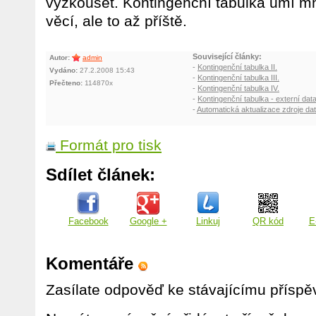
vyzkoušet. Kontingenční tabulka umí m
věcí, ale to až příště.
Související články:
Autor:
admin
-
Kontingenční tabulka II.
Vydáno:
27.2.2008 15:43
-
Kontingenční tabulka III.
Přečteno:
114870x
-
Kontingenční tabulka IV.
-
Kontingenční tabulka - externí d
-
Automatická aktualizace zdroje dat
Formát pro tisk
Sdílet článek:
Facebook
Google +
Linkuj
QR kód
E
Komentáře
Zasílate odpověď ke stávajícímu příspě