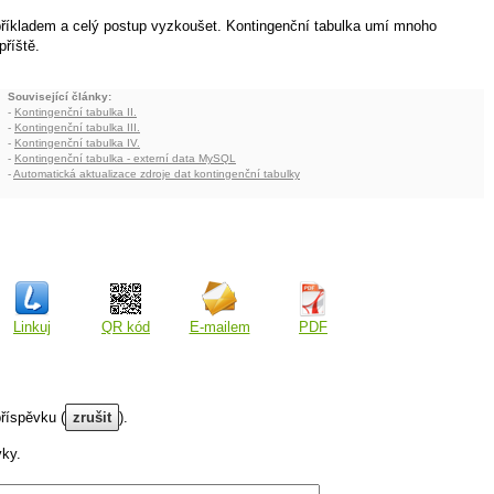
příkladem a celý postup vyzkoušet. Kontingenční tabulka umí mnoho
příště.
Související články:
-
Kontingenční tabulka II.
-
Kontingenční tabulka III.
-
Kontingenční tabulka IV.
-
Kontingenční tabulka - externí data MySQL
-
Automatická aktualizace zdroje dat kontingenční tabulky
Linkuj
QR kód
E-mailem
PDF
říspěvku (
zrušit
).
vky.