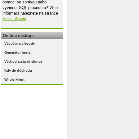
pomoci se správou nebo
vyvinout SQL proceduru? Více
informací naleznete na stránce
Helios iNuvio
.
On-line nástroje
Výpočty a převody
Generátor hesla
Východ a západ slunce
Kdy do důchodu
Whois klient