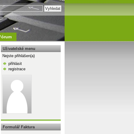
Fórum
Uživatelské menu
Nejste přihlášen(a)
přihlásit
registrace
\n
Formulář Faktura