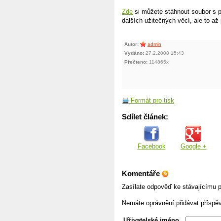
Zde
si můžete stáhnout soubor s 
dalších užitečných věcí, ale to až 
Autor:
admin
Vydáno:
27.2.2008 15:43
Přečteno:
114865x
Formát pro tisk
Sdílet článek:
Facebook
Google +
Komentáře
Zasílate odpověď ke stávajícímu p
Nemáte oprávnění přidávat příspě
Uživatelské jméno