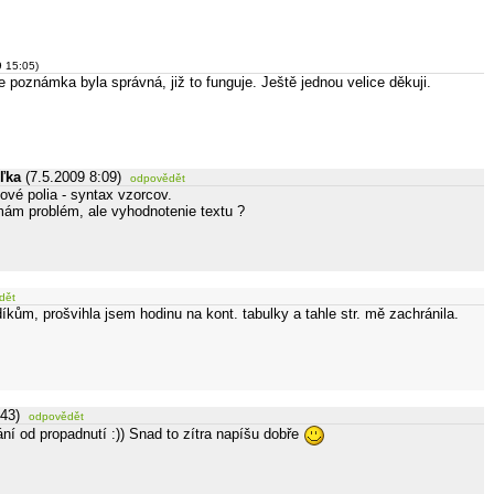
9 15:05)
e poznámka byla správná, již to funguje. Ještě jednou velice děkuji.
ľka
(7.5.2009 8:09)
odpovědět
ové polia - syntax vzorcov.
ám problém, ale vyhodnotenie textu ?
dět
kům, prošvihla jsem hodinu na kont. tabulky a tahle str. mě zachránila.
:43)
odpovědět
í od propadnutí :)) Snad to zítra napíšu dobře