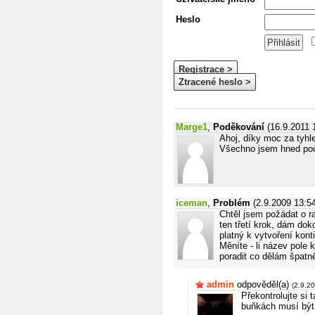
Heslo
Registrace >
Ztracené heslo >
Marge1
,
Poděkování
(16.9.2011 
Ahoj, díky moc za tyhl
Všechno jsem hned poch
iceman
,
Problém
(2.9.2009 13:5
Chtěl jsem požádat o ra
ten třetí krok, dám dok
platný k vytvoření kon
Měníte - li název pole
poradit co dělám špatn
admin
odpověděl(a)
(2.9.2
Překontrolujte si
buňkách musí být