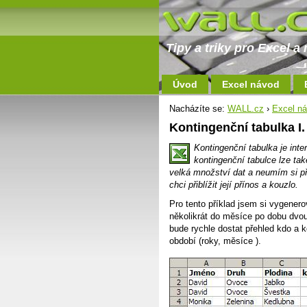
Tipy a triky pro Excel 
Úvod
Excel návod
Nacházíte se:
WALL.cz
›
Excel n
Kontingenční tabulka I.
Kontingenční tabulka je inte
kontingenční tabulce lze ta
velká množství dat a neumím si př
chci přiblížit její přínos a kouzlo.
Pro tento příklad jsem si vygener
několikrát do měsíce po dobu dvou
bude rychle dostat přehled kdo a k
období (roky, měsíce ).