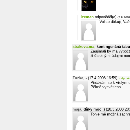
iceman
odpověděl(a)
(2.9.200
Velice děkuji, Vaš
strakova.ma
,
kontingenčná tabu
Zaujímali by ma výpočt
S číselnými údajmi nem
Zuzka
,
-
(17.4.2008 16:59)
odpově
Přidávám se k vřelým dí
Pěkně vysvětleno.
maja
,
dííky moc :)
(18.3.2008 20
Tohle mě možná zachrán