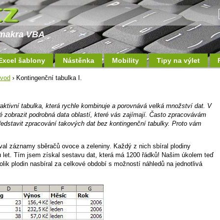
a makra VBA
Excel šablony
Nástěnka
Mobility
Tipy na výlet
ávod
› Kontingenční tabulka I.
raktivní tabulka, která rychle kombinuje a porovnává velká množství dat. V
ké zobrazit podrobná data oblastí, které vás zajímají. Často zpracovávám
edstavit zpracování takových dat bez kontingenční tabulky. Proto vám
oval záznamy sběračů ovoce a zeleniny. Každý z nich sbíral plodiny
 let. Tím jsem získal sestavu dat, která má 1200 řádků! Našim úkolem teď
olik plodin nasbíral za celkové období s možností náhledů na jednotlivá