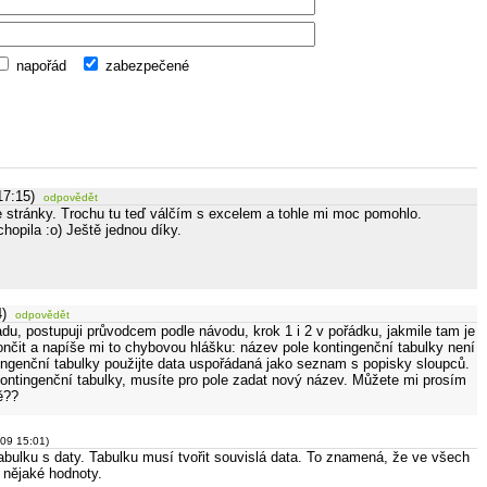
napořád
zabezpečené
17:15)
odpovědět
e stránky. Trochu tu teď válčím s excelem a tohle mi moc pomohlo.
opila :o) Ještě jednou díky.
4)
odpovědět
du, postupuji průvodcem podle návodu, krok 1 i 2 v pořádku, jakmile tam je
ončit a napíše mi to chybovou hlášku: název pole kontingenční tabulky není
tingenční tabulky použijte data uspořádaná jako seznam s popisky sloupců.
 kontingenční tabulky, musíte pro pole zadat nový název. Můžete mi prosím
ě??
009 15:01)
 tabulku s daty. Tabulku musí tvořit souvislá data. To znamená, že ve všech
 nějaké hodnoty.