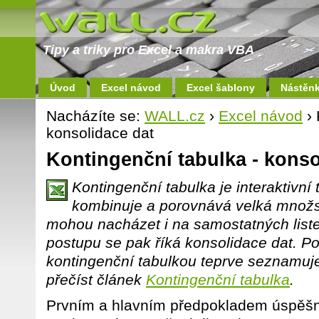
Tipy a triky pro Excel a makra VBA
Úvod
Excel návod
Excel šablony
Nástěn
Nacházíte se:
WALL.cz
›
Excel návod
› 
konsolidace dat
Kontingenční tabulka - konso
Kontingenční tabulka je interaktivní 
kombinuje a porovnává velká množst
mohou nacházet i na samostatných lis
postupu se pak říká konsolidace dat. P
kontingenční tabulkou teprve seznamuje
přečíst článek
Kontingenční tabulka
.
Prvním a hlavním předpokladem úspěšn