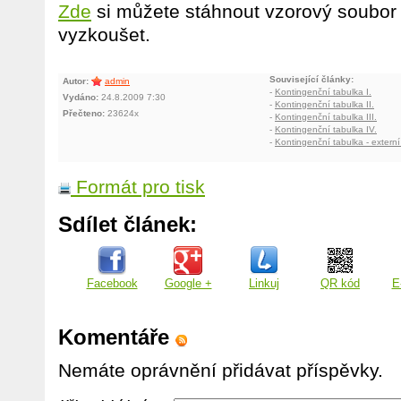
Zde
si můžete stáhnout vzorový soubor 
vyzkoušet.
Související články:
Autor:
admin
-
Kontingenční tabulka I.
Vydáno:
24.8.2009 7:30
-
Kontingenční tabulka II.
Přečteno:
23624x
-
Kontingenční tabulka III.
-
Kontingenční tabulka IV.
-
Kontingenční tabulka - exter
Formát pro tisk
Sdílet článek:
Facebook
Google +
Linkuj
QR kód
E
Komentáře
Nemáte oprávnění přidávat příspěvky.