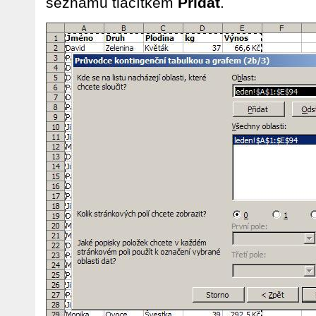
seznamu tlačítkem
Přidat
.