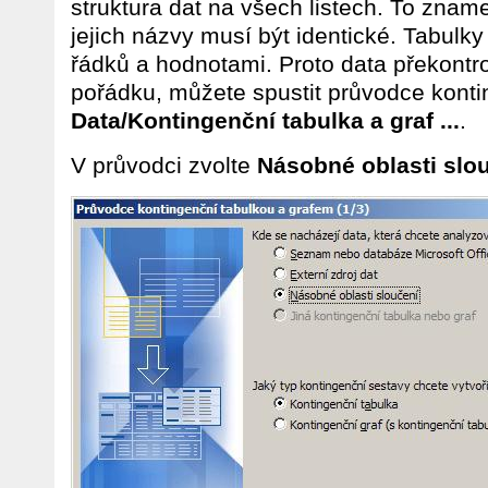
struktura dat na všech listech. To znam
jejich názvy musí být identické. Tabulk
řádků a hodnotami. Proto data překontro
pořádku, můžete spustit průvodce kont
Data/Kontingenční tabulka a graf ...
.
V průvodci zvolte
Násobné oblasti slo