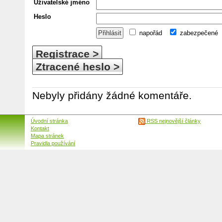
Uživatelské jméno
Heslo
napořád
zabezpečené
Registrace >
Ztracené heslo >
Nebyly přidány žádné komentáře.
Úvodní stránka
RSS nejnovější články
Kontakt
Mapa stránek
Pravidla používání