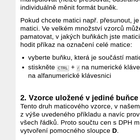
individuálně měnit formát buněk.
Pokud chcete matici např. přesunout, je
matici. Ve velkém množství vzorců může
pamatovat, v jakých buňkách jste matici
hodit příkaz na označení celé matice:
vyberte buňku, která je součástí mati
stiskněte
+
na numerické kláve
CTRL
/
na alfanumerické klávesnici
2. Vzorce uložené v jediné buňce
Tento druh maticového vzorce, v našem
z výše uvedeného příkladu a navíc pro
všech řádků. Proto součtu cen s DPH 
vytvoření pomocného sloupce
D
.