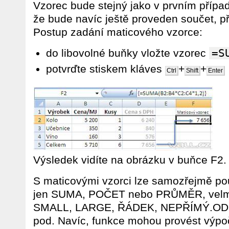
Vzorec bude stejný jako v prvním přípa
že bude navíc ještě proveden součet, 
Postup zadání maticového vzorce:
do libovolné buňky vložte vzorec
=S
potvrďte stiskem kláves
+
+
Ctrl
Shift
Enter
Výsledek vidíte na obrázku v buňce F2.
S maticovými vzorci lze samozřejmě pou
jen SUMA, POČET nebo PRŮMĚR, velmi 
SMALL, LARGE, ŘÁDEK, NEPŘÍMÝ.ODK
pod. Navíc, funkce mohou provést výpoče