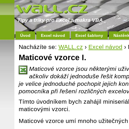
Tipy a triky pro Excel a makra VBA
Úvod
Excel návod
Excel šablony
Nástěn
Nacházíte se:
WALL.cz
›
Excel návod
› 
Maticové vzorce I.
Maticové vzorce jsou některými uži
ačkoliv dokáží jednoduše řešit kom
je velice jednoduché pochopit jejich ko
pomocníka při řešení rozličných excelo
Tímto úvodníkem bych zahájil miniseriál
maticovými vzorci.
Maticové vzorce umí mnoho užitečných v