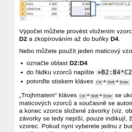
Výpočet můžete provést vložením vzor
D2
a zkopírováním až do buňky
D4
.
Nebo můžete použít jeden maticový vzor
označte oblast
D2:D4
do řádku vzorců napište
=B2:B4*C2
potvrďte stiskem kláves
+
+
Ctrl
Shift
Enter
„Trojhmatem“ kláves
+
+
se uk
Ctrl
Shift
Enter
maticových vzorců a současně se automa
a konec vzorce složené závorky (viz. o
závorky se tedy nepíší, pouze indikují,
vzorec. Pokud nyní vyberete jednu z b