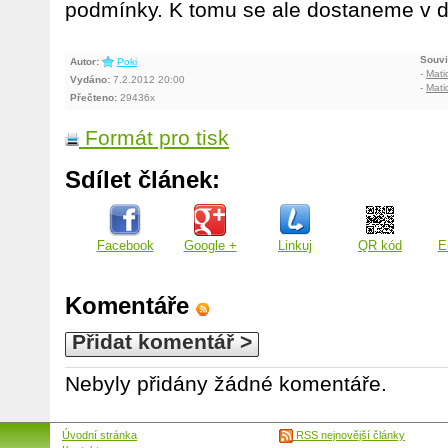
podmínky. K tomu se ale dostaneme v da
Souvi
Autor:
Poki
-
Mati
Vydáno:
7.2.2012 20:00
-
Mati
Přečteno:
29436x
Formát pro tisk
Sdílet článek:
Facebook
Google +
Linkuj
QR kód
E
Komentáře
Přidat komentář >
Nebyly přidány žádné komentáře.
Úvodní stránka
RSS nejnovější články