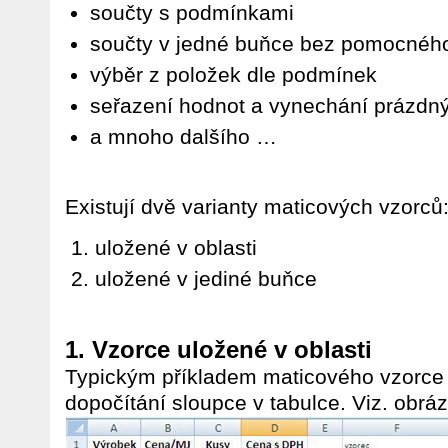
součty s podmínkami
součty v jedné buňce bez pomocnéh
výběr z položek dle podmínek
seřazení hodnot a vynechání prázdný
a mnoho dalšího …
Existují dvě varianty maticových vzorců
uložené v oblasti
uložené v jediné buňce
1. Vzorce uložené v oblasti
Typickým příkladem maticového vzorce u
dopočítání sloupce v tabulce. Viz. obráz