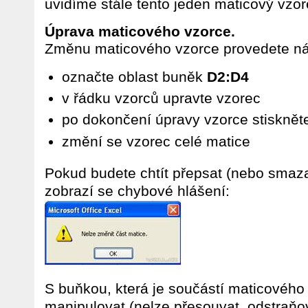
uvidíme stále tento jeden maticový vzor
Úprava maticového vzorce.
Změnu maticového vzorce provedete n
označte oblast buněk
D2:D4
v řádku vzorců upravte vzorec
po dokončení úpravy vzorce stiskně
změní se vzorec celé matice
Pokud budete chtít přepsat (nebo smaz
zobrazí se chybové hlášení:
S buňkou, která je součástí maticového
manipulovat (nelze přesouvat, odstraňov