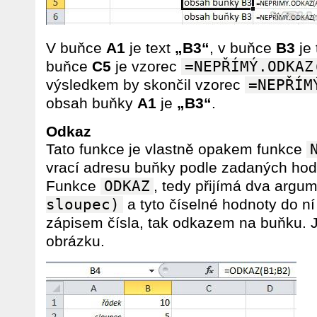
V buňce
A1
je text
„B3“
, v buňce
B3
je 
buňce
C5
je vzorec
=NEPŘÍMÝ.ODKAZ
výsledkem by skončil vzorec
=NEPŘÍM
obsah buňky
A1
je
„B3“
.
Odkaz
Tato funkce je vlastně opakem funkce
vrací adresu buňky podle zadaných hod
Funkce
ODKAZ
, tedy přijímá dva argu
sloupec)
a tyto číselné hodnoty do ní
zápisem čísla, tak odkazem na buňku. Ja
obrázku.