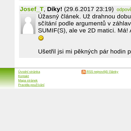
Josef_T
,
Díky!
(29.6.2017 23:19)
odpov
Úžasný článek. Už drahnou dobu
sčítání podle argumentů v záhlav
SUMIF(S), ale ve 2D matici. Má! 
Ušetřil jsi mi pěkných pár hodin p
Úvodní stránka
RSS nejnovější články
Kontakt
Mapa stránek
Pravidla používání