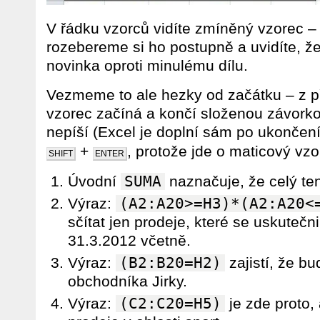
V řádku vzorců vidíte zmíněný vzorec – 
rozebereme si ho postupně a uvidíte, že
novinka oproti minulému dílu.
Vezmeme to ale hezky od začátku – z př
vzorec začíná a končí složenou závorko
nepíší (Excel je doplní sám po ukončen
+
, protože jde o maticový vzo
SHIFT
ENTER
Úvodní
SUMA
naznačuje, že celý te
Výraz:
(A2:A20>=H3)*(A2:A20<
sčítat jen prodeje, které se uskutečn
31.3.2012 včetně.
Výraz:
(B2:B20=H2)
zajistí, že b
obchodníka Jirky.
Výraz:
(C2:C20=H5)
je zde proto,