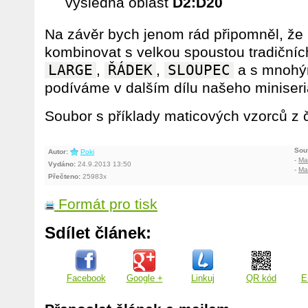
výsledná oblast
D2:D20
Na závěr bych jenom rád připomněl, že
kombinovat s velkou spoustou tradičních
LARGE
,
ŘÁDEK
,
SLOUPEC
a s mnohým
podíváme v dalším dílu našeho miniseri
Soubor s příklady maticových vzorců z
Souv
Autor:
Poki
-
Mat
Vydáno:
24.9.2013 13:50
-
Mat
Přečteno:
25983x
Formát pro tisk
Sdílet článek:
Facebook
Google +
Linkuj
QR kód
E