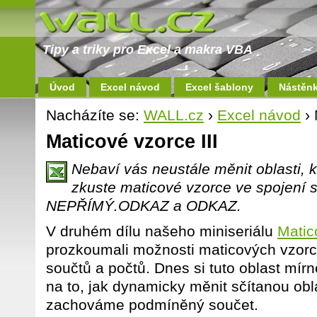
Tipy a triky pro Excel a makra VBA
Úvod
Excel návod
Excel šablony
Nástěn
Nacházíte se:
WALL.cz
›
Excel návod
› 
Maticové vzorce III
Nebaví vás neustále měnit oblasti, k
zkuste maticové vzorce ve spojení 
NEPŘÍMÝ.ODKAZ a ODKAZ.
V druhém dílu našeho miniseriálu
Matic
prozkoumali možnosti maticových vzor
součtů a počtů. Dnes si tuto oblast mír
na to, jak dynamicky měnit sčítanou ob
zachováme podmíněný součet.