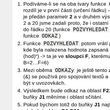
Podíváme-li se na oba tvary funkce
rozdíl je v první části (určení řádku)
je předán parametr
2
a v druhém výs
2 a 20 jsme zadali proto, že i ostat
do řádku 20 (funkce
POZVYHLEDAT
funkce
ODKAZ
)
Funkce
POZVYHLEDAT
potom vrátí 
kde byla nalezena hodnota zapsaná
(hod)“) -> ta je ve
sloupci F
, kterém
B=2…F=6)
Mezi oběma
ODKAZy
je ještě tento
(&) se používá pro spojování textů a
být v uvozovkách.
Výsledkem bude odkaz na oblast
F2
buňky
J1
měníme i oblast sčítání.
Pokud bychom totiž do buňky
J1
naps