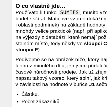
O co vlastně jde…
Používáte-li funkci
SUMIFS
, musíte vž
budete sčítat. Maticové vzorce dokáží m
i oblasti podmínek) na základě hodnoty
mnohdy velice praktické (např. při apli
na výjezdy z databází, které nemají p
stejném místě, tedy někdy ve
sloupci C
sloupci F
).
Podívejme se na obrázek níže, který n
úlohu z minulého dílu, jen jsme přidali 
časové náročnosti prodeje. Jak už zřej
napsat takový vzorec, který splní, jak k
v závislosti na hodnotě v buňce
J1
sečt
Částku.
Počet zákazníků.