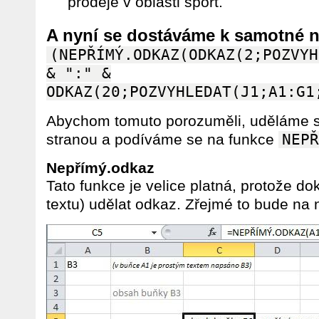
prodeje v oblasti sport.
A nyní se dostáváme k samotné n
(NEPŘÍMÝ.ODKAZ(ODKAZ(2;POZVYH
& ":" &
ODKAZ(20;POZVYHLEDAT(J1;A1:G1
Abychom tomuto porozuměli, uděláme 
stranou a podíváme se na funkce
NEPŘ
Nepřímý.odkaz
Tato funkce je velice platná, protože do
textu) udělat odkaz. Zřejmé to bude na 