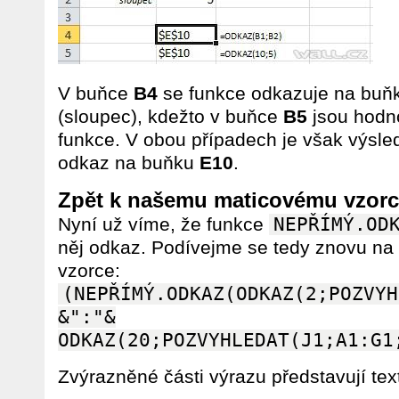
V buňce
B4
se funkce odkazuje na buň
(sloupec), kdežto v buňce
B5
jsou hodn
funkce. V obou případech je však výsled
odkaz na buňku
E10
.
Zpět k našemu maticovému vzorc
Nyní už víme, že funkce
NEPŘÍMÝ.OD
něj odkaz. Podívejme se tedy znovu na
vzorce:
(NEPŘÍMÝ.ODKAZ(ODKAZ(2;POZVYH
&":"&
ODKAZ(20;POZVYHLEDAT(J1;A1:G1
Zvýrazněné části výrazu představují text