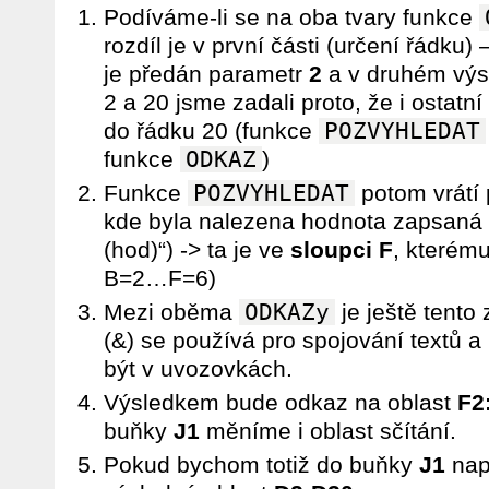
Podíváme-li se na oba tvary funkce
rozdíl je v první části (určení řádku)
je předán parametr
2
a v druhém výs
2 a 20 jsme zadali proto, že i ostat
do řádku 20 (funkce
POZVYHLEDAT
funkce
ODKAZ
)
Funkce
POZVYHLEDAT
potom vrátí 
kde byla nalezena hodnota zapsaná
(hod)“) -> ta je ve
sloupci F
, kterém
B=2…F=6)
Mezi oběma
ODKAZy
je ještě tento
(&) se používá pro spojování textů a
být v uvozovkách.
Výsledkem bude odkaz na oblast
F2
buňky
J1
měníme i oblast sčítání.
Pokud bychom totiž do buňky
J1
naps