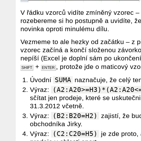
V řádku vzorců vidíte zmíněný vzorec – 
rozebereme si ho postupně a uvidíte, že
novinka oproti minulému dílu.
Vezmeme to ale hezky od začátku – z př
vzorec začíná a končí složenou závorko
nepíší (Excel je doplní sám po ukončen
+
, protože jde o maticový vzo
SHIFT
ENTER
Úvodní
SUMA
naznačuje, že celý te
Výraz:
(A2:A20>=H3)*(A2:A20<
sčítat jen prodeje, které se uskutečn
31.3.2012 včetně.
Výraz:
(B2:B20=H2)
zajistí, že b
obchodníka Jirky.
Výraz:
(C2:C20=H5)
je zde proto,