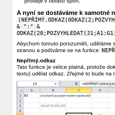
prodeje v oblasti sport.
A nyní se dostáváme k samotné n
(NEPŘÍMÝ.ODKAZ(ODKAZ(2;POZVYH
& ":" &
ODKAZ(20;POZVYHLEDAT(J1;A1:G1
Abychom tomuto porozuměli, uděláme 
stranou a podíváme se na funkce
NEPŘ
Nepřímý.odkaz
Tato funkce je velice platná, protože do
textu) udělat odkaz. Zřejmé to bude na 