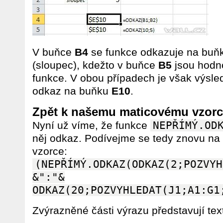
V buňce
B4
se funkce odkazuje na buň
(sloupec), kdežto v buňce
B5
jsou hodn
funkce. V obou případech je však výsled
odkaz na buňku
E10
.
Zpět k našemu maticovému vzorc
Nyní už víme, že funkce
NEPŘÍMÝ.OD
něj odkaz. Podívejme se tedy znovu na
vzorce:
(NEPŘÍMÝ.ODKAZ(ODKAZ(2;POZVYH
&":"&
ODKAZ(20;POZVYHLEDAT(J1;A1:G1
Zvýrazněné části výrazu představují text