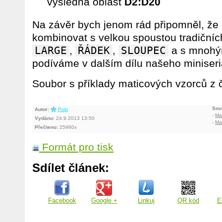
výsledná oblast
D2:D20
Na závěr bych jenom rád připomněl, že
kombinovat s velkou spoustou tradičních
LARGE
,
ŘÁDEK
,
SLOUPEC
a s mnohým
podíváme v dalším dílu našeho miniseri
Soubor s příklady maticových vzorců z
Souv
Autor:
Poki
-
Mat
Vydáno:
24.9.2013 13:50
-
Mat
Přečteno:
25980x
Formát pro tisk
Sdílet článek:
Facebook
Google +
Linkuj
QR kód
E