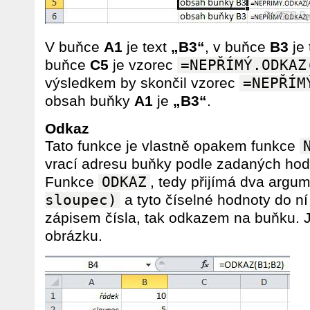
V buňce
A1
je text
„B3“
, v buňce
B3
je 
buňce
C5
je vzorec
=NEPŘÍMÝ.ODKAZ
výsledkem by skončil vzorec
=NEPŘÍM
obsah buňky
A1
je
„B3“
.
Odkaz
Tato funkce je vlastně opakem funkce
vrací adresu buňky podle zadaných hod
Funkce
ODKAZ
, tedy přijímá dva argu
sloupec)
a tyto číselné hodnoty do ní
zápisem čísla, tak odkazem na buňku. Ja
obrázku.