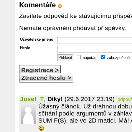
Komentáře
Zasílate odpověď ke stávajícímu příspě
Nemáte oprávnění přidávat příspěvky.
Uživatelské jméno
Heslo
napořád
zabezpečené
Registrace >
Ztracené heslo >
Josef_T
,
Díky!
(29.6.2017 23:19)
odpov
Úžasný článek. Už drahnou dobu
sčítání podle argumentů v záhlav
SUMIF(S), ale ve 2D matici. Má! 