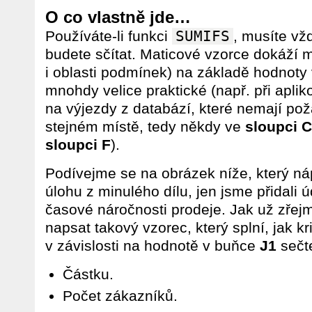
O co vlastně jde…
Používáte-li funkci
SUMIFS
, musíte vž
budete sčítat. Maticové vzorce dokáží m
i oblasti podmínek) na základě hodnoty
mnohdy velice praktické (např. při apli
na výjezdy z databází, které nemají p
stejném místě, tedy někdy ve
sloupci C
sloupci F
).
Podívejme se na obrázek níže, který n
úlohu z minulého dílu, jen jsme přidali 
časové náročnosti prodeje. Jak už zřej
napsat takový vzorec, který splní, jak k
v závislosti na hodnotě v buňce
J1
sečt
Částku.
Počet zákazníků.