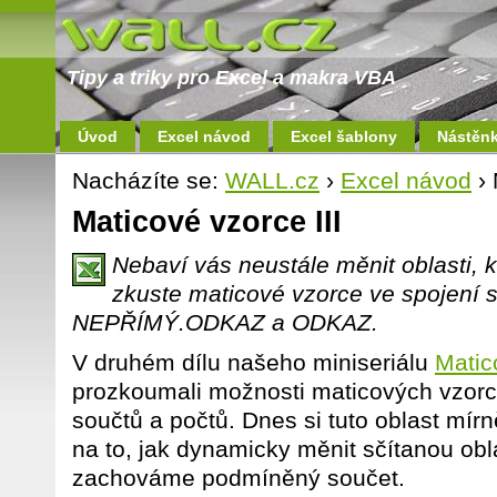
Tipy a triky pro Excel a makra VBA
Úvod
Excel návod
Excel šablony
Nástěn
Nacházíte se:
WALL.cz
›
Excel návod
› 
Maticové vzorce III
Nebaví vás neustále měnit oblasti, k
zkuste maticové vzorce ve spojení 
NEPŘÍMÝ.ODKAZ a ODKAZ.
V druhém dílu našeho miniseriálu
Matic
prozkoumali možnosti maticových vzor
součtů a počtů. Dnes si tuto oblast mír
na to, jak dynamicky měnit sčítanou ob
zachováme podmíněný součet.