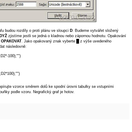
fu budou rozdíly o proti plánu ve sloupci
D
. Budeme vytvářet složený
DYŽ
zjistíme jestli se jedná o kladnou nebo zápornou hodnotu. Opakování
e
OPAKOVAT
. Jako opakovaný znak vyberte █ z výše uvedeného
dat následovně:
*-100);"")

*100);"")

pírujte vzorce směrem dolů ke spodní úrovni tabulky se vstupními
uňky podle vzoru. Negrafický graf je hotov.