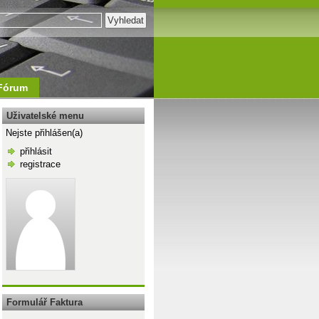
Fórum
Uživatelské menu
Nejste přihlášen(a)
přihlásit
registrace
\n
Formulář Faktura