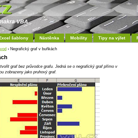
a makra VBA
Excel šablony
Nástěnka
Mobility
Tipy na výlet
ávod
› Negrafický graf v buňkách
ách
tvořit graf bez průvodce grafu. Jedná se o negrafický graf přímo v
ou zobrazeny jako pruhový graf.