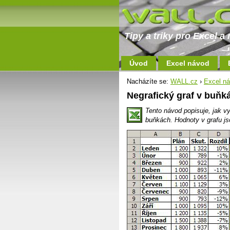
Tipy a triky pro Excel 
Úvod
Excel návod
Nacházíte se:
WALL.cz
›
Excel n
Negrafický graf v buňk
Tento návod popisuje, jak vy
buňkách. Hodnoty v grafu js