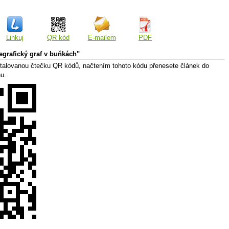
Linkuj
QR kód
E-mailem
PDF
grafický graf v buňkách"
talovanou čtečku QR kódů, načtením tohoto kódu přenesete článek do
nu.