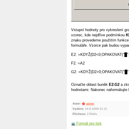
Vstupní hodnoty pro vykreslení gra
vzorec, kde nejdříve podmínkou
K
znaku provedeme použitím funkc
formuláře. Vzorce pak budou vypa
E2: =KDYŽ(D2<0;OPAKOVAT("█";D2
F2: =A2

G2: =KDYŽ(D2>0;OPAKOVAT("█";D2
Označte oblast buněk
E2:G2
a zko
hodnotami. Nakonec naformátujte b
Autor:
admin
Vydáno:
14.6.2009 21:11
Přečteno:
17844x
Formát pro tisk