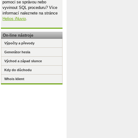
pomoci se správou nebo
vyvinout SQL proceduru? Více
informací naleznete na stránce
Helios iNuvio
.
On-line nástroje
Výpočty a převody
Generátor hesla
Východ a západ slunce
Kdy do důchodu
Whois klient