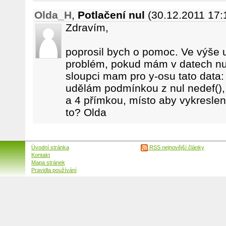
Olda_H
,
Potlačení nul
(30.12.2011 17:
Zdravím,
poprosil bych o pomoc. Ve výše 
problém, pokud mám v datech nul
sloupci mam pro y-osu tato data:
udělám podmínkou z nul nedef(), 
a 4 přímkou, místo aby vykreslen
to? Olda
Úvodní stránka
RSS nejnovější články
Kontakt
Mapa stránek
Pravidla používání