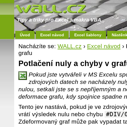
Tipy a triky pro Excel a makra VBA
Úvod
Excel návod
Excel šablony
Nástěn
Nacházíte se:
WALL.cz
›
Excel návod
› 
grafu
Potlačení nuly a chyby v gra
Pokud jste vytvářeli v MS Excelu sp
zdrojových datech se nacházely nul
nulou, setkali jste se s nepříjemným a
deformace grafu, kdy spojnice spadne 
Tento jev nastává, pokud je ve zdrojový
vrátí výsledek nulu nebo chybu
#DIV/
Zdeformovaný graf může pak vypadat ta