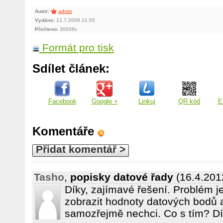
Autor:
admin
Vydáno:
12.7.2008 21:55
Přečteno:
30059x
Formát pro tisk
Sdílet článek:
Facebook
Google +
Linkuj
QR kód
E
Komentáře
Přidat komentář >
Tasho
,
popisky datové řady
(16.4.201
Díky, zajímavé řešení. Problém je
zobrazit hodnoty datových bodů a
samozřejmě nechci. Co s tím? Dí