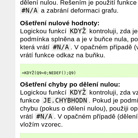
dělení nulou. Řešením je použití funkc
#N/A
a zabrání deformaci grafu.
Ošetření nulové hodnoty:
Logickou funkcí
KDYŽ
kontroluji, zda j
podmínka splněna a je v buňce nula, pou
která vrátí
#N/A
. V opačném případě (
vrátí funkce odkaz na buňku.
Ošetření chyby po dělení nulou:
Logickou funkcí
KDYŽ
kontroluji, zda 
funkce
JE.CHYBHODN
. Pokud je podmí
chybu (pokus o dělení nulou), použiji op
vrátí
#N/A
. V opačném případě (dělení
vložím vzorec.