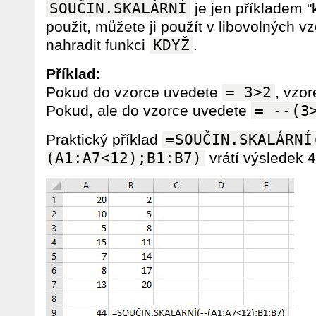
SOUČIN.SKALÁRNÍ
je jen příkladem "
použit, můžete ji použít v libovolných 
nahradit funkci
KDYŽ
.
Příklad:
Pokud do vzorce uvedete
= 3>2
, vzor
Pokud, ale do vzorce uvedete
= --(3
Praktický příklad
=SOUČIN.SKALÁRNÍ
(A1:A7<12);B1:B7)
vrátí výsledek 4