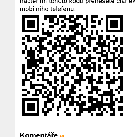
načtením tohoto kódu přenesete článek
mobilního telefenu.
Komentáře