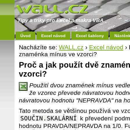
Tipy a triky pro Excel a makra VBA
Úvod
Excel návod
Excel šablony
Nástěn
Nacházíte se:
WALL.cz
›
Excel návod
› 
znaménka mínus ve vzorci?
Proč a jak použít dvě znamé
vzorci?
Použití dvou znamének mínus vedle 
že vzorec převede návratovou hodn
návratovou hodnotu "NEPRAVDA" na ho
Tato metoda se většinou používá ve vzo
SOUČIN.SKALÁRNÍ
k převedení podmín
hodnotu PRAVDA/NEPRAVDA na 1/0. F