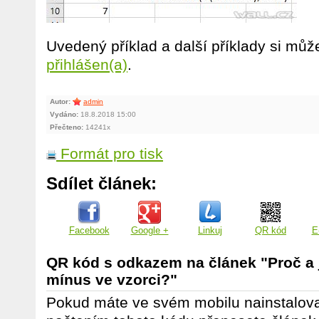
Uvedený příklad a další příklady si můž
přihlášen(a)
.
Autor:
admin
Vydáno:
18.8.2018 15:00
Přečteno:
14241x
Formát pro tisk
Sdílet článek:
Facebook
Google +
Linkuj
QR kód
E
QR kód s odkazem na článek "Proč a 
mínus ve vzorci?"
Pokud máte ve svém mobilu nainstalov