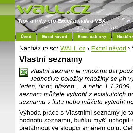
Tipy a triky pro Excel a makra VBA
Úvod
Excel návod
Excel šablony
Nástěn
Nacházíte se:
WALL.cz
›
Excel návod
› 
Vlastní seznamy
Vlastní seznam je množina dat použi
Jednotlivé položky množiny se při v
leden, únor, březen ... a nebo 1.1.2009, 1
seznam můžete vytvořit z existujících po
seznamu v listu nebo můžete vytvořit 
Výhoda práce s Vlastními seznamy je ta,
hodnotu seznamu, buňku myší uchopit z
přetáhnout ve sloupci směrem dolu. Ce