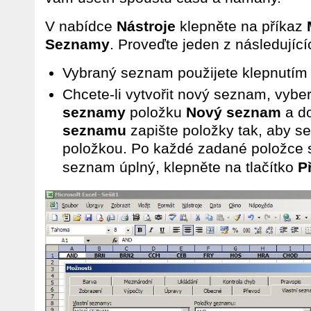
V nabídce
Nástroje
klepněte na příkaz
Seznamy
. Proveďte jeden z následující
Vybraný seznam použijete klepnutím 
Chcete-li vytvořit nový seznam, vyb
seznamy
položku
Nový seznam
a d
seznamu
zapište položky tak, aby s
položkou. Po každé zadané položce 
seznam úplný, klepněte na tlačítko
P