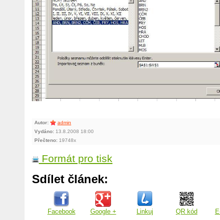
Autor:
admin
Vydáno:
13.8.2008 18:00
Přečteno:
19748x
Formát pro tisk
Sdílet článek:
Facebook
Google +
Linkuj
QR kód
E