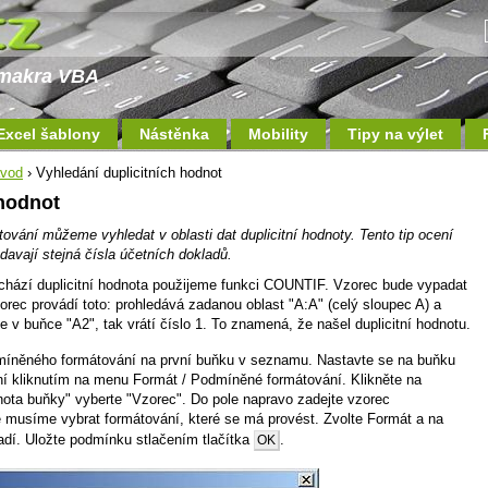
a makra VBA
Excel šablony
Nástěnka
Mobility
Tipy na výlet
ávod
› Vyhledání duplicitních hodnot
 hodnot
ání můžeme vyhledat v oblasti dat duplicitní hodnoty. Tento tip ocení
édavají stejná čísla účetních dokladů.
achází duplicitní hodnota použijeme funkci COUNTIF. Vzorec bude vypadat
ec provádí toto: prohledává zadanou oblast "A:A" (celý sloupec A) a
e v buňce "A2", tak vrátí číslo 1. To znamená, že našel duplicitní hodnotu.
míněného formátování na první buňku v seznamu. Nastavte se na buňku
í kliknutím na menu Formát / Podmíněné formátování. Klikněte na
ota buňky" vyberte "Vzorec". Do pole napravo zadejte vzorec
usíme vybrat formátování, které se má provést. Zvolte Formát a na
adí. Uložte podmínku stlačením tlačítka
.
OK