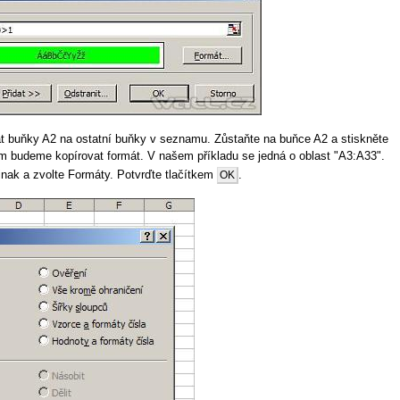
 buňky A2 na ostatní buňky v seznamu. Zůstaňte na buňce A2 a stiskněte
am budeme kopírovat formát. V našem příkladu se jedná o oblast "A3:A33".
jinak a zvolte Formáty. Potvrďte tlačítkem
.
OK