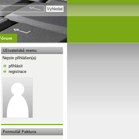
Fórum
Uživatelské menu
Nejste přihlášen(a)
přihlásit
registrace
\n
Formulář Faktura