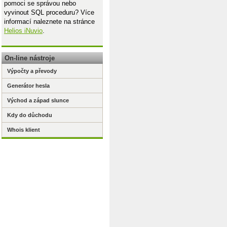
pomoci se správou nebo
vyvinout SQL proceduru? Více
informací naleznete na stránce
Helios iNuvio
.
On-line nástroje
Výpočty a převody
Generátor hesla
Východ a západ slunce
Kdy do důchodu
Whois klient