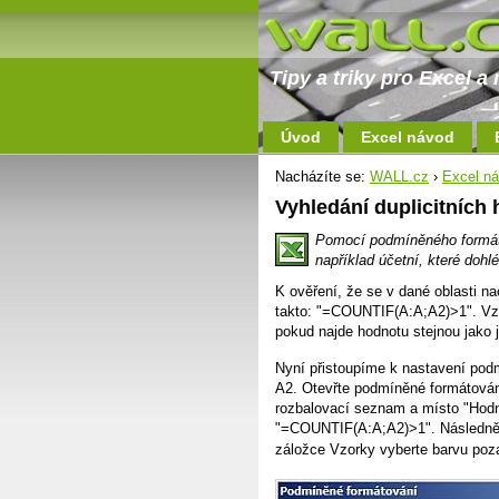
Tipy a triky pro Excel 
Úvod
Excel návod
Nacházíte se:
WALL.cz
›
Excel n
Vyhledání duplicitních
Pomocí podmíněného formátov
například účetní, které dohl
K ověření, že se v dané oblasti n
takto: "=COUNTIF(A:A;A2)>1". Vzor
pokud najde hodnotu stejnou jako j
Nyní přistoupíme k nastavení pod
A2. Otevřte podmíněné formátován
rozbalovací seznam a místo "Hodn
"=COUNTIF(A:A;A2)>1". Následně m
záložce Vzorky vyberte barvu poz