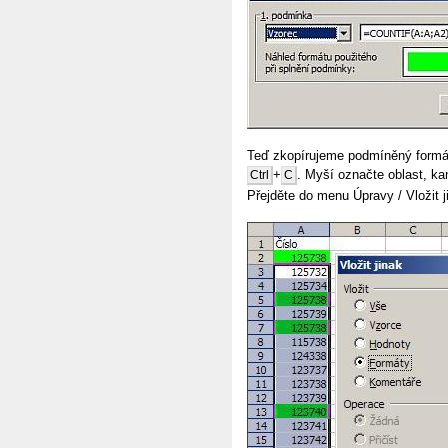
Teď zkopírujeme podmíněný formát
+
. Myší označte oblast, k
Ctrl
C
Přejděte do menu Úpravy / Vložit 