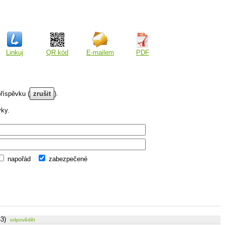
Linkuj
QR kód
E-mailem
PDF
říspěvku (
zrušit
).
vky.
napořád
zabezpečené
43)
odpovědět