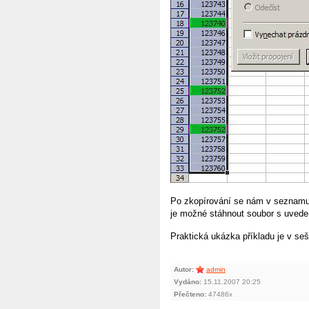
Po zkopírování se nám v seznamu 
je možné stáhnout soubor s uvede
Praktická ukázka příkladu je v se
Autor:
admin
Vydáno:
15.11.2007 20:25
Přečteno:
47486x