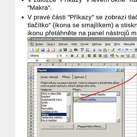
"Makra".
V pravé části "Příkazy" se zobrazí tla
tlačítko" (ikona se smajlíkem) a stisk
ikonu přetáhněte na panel nástrojů m