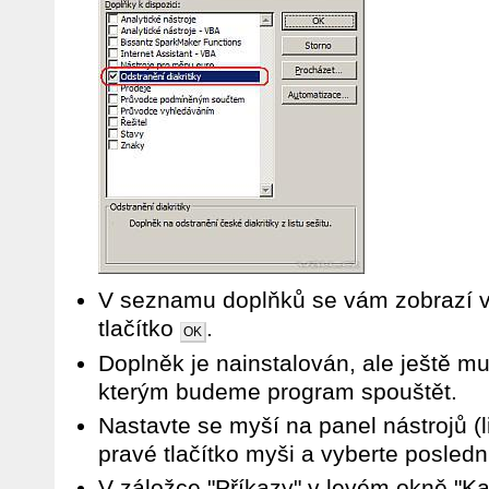
V seznamu doplňků se vám zobrazí v
tlačítko
.
OK
Doplněk je nainstalován, ale ještě mus
kterým budeme program spouštět.
Nastavte se myší na panel nástrojů (li
pravé tlačítko myši a vyberte poslední 
V záložce "Příkazy" v levém okně "Ka