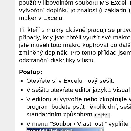
použít v libovolném souboru MS Excel.
vytvoření doplňku je znalost (i základní
maker v Excelu.
Ti, kteří s makry aktivně pracují se prav
případy, kdy jste chtěli využít své makro 
jste museli toto makro kopírovat do dal
zmíněný doplněk. Pro tento příklad jsem
odstranění diakritiky v listu.
Postup:
Otevřete si v Excelu nový sešit.
V sešitu otevřete editor jazyka Visual
V editoru si vytvořte nebo zkopírujt
program budete psát několik dní, seš
standardním způsobem
+
.
Ctrl
S
V menu "Soubor / Vlastnosti" vyplňte