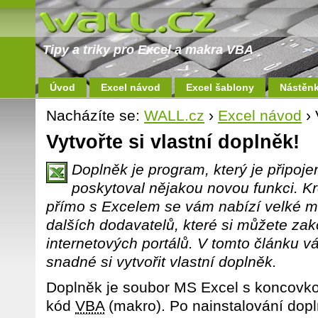
Tipy a triky pro Excel a makra VBA
Úvod
Excel návod
Excel šablony
Nástěn
Nacházíte se:
WALL.cz
›
Excel návod
› 
Vytvořte si vlastní doplněk!
Doplněk je program, který je připoje
poskytoval nějakou novou funkci. 
přímo s Excelem se vám nabízí velké m
dalších dodavatelů, které si můžete zak
internetových portálů. V tomto článku vá
snadné si vytvořit vlastní doplněk.
Doplněk je soubor MS Excel s koncovko
kód
VBA
(makro). Po nainstalování dopl