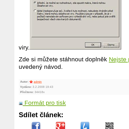
viry.
Zde si můžete stáhnout doplněk
Nejste 
uvedený návod.
Autor:
admin
Vydáno:
3.2.2008 19:43
Přečteno:
34418x
Formát pro tisk
Sdílet článek: