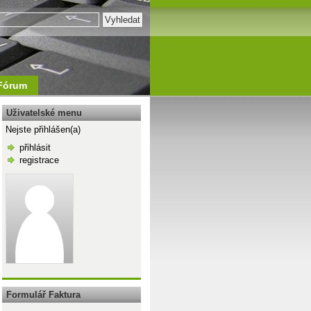
Fórum
Uživatelské menu
Nejste přihlášen(a)
přihlásit
registrace
\n
Formulář Faktura