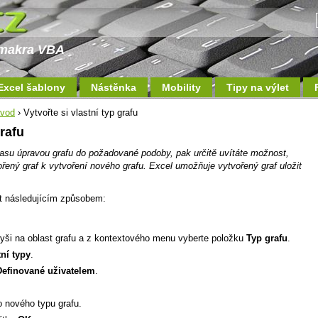
a makra VBA
Excel šablony
Nástěnka
Mobility
Tipy na výlet
ávod
› Vytvořte si vlastní typ grafu
grafu
asu úpravou grafu do požadované podoby, pak určitě uvítáte možnost,
ořený graf k vytvoření nového grafu. Excel umožňuje vytvořený graf uložit
řit následujícím způsobem:
yši na oblast grafu a z kontextového menu vyberte položku
Typ grafu
.
tní typy
.
Definované uživatelem
.
 nového typu grafu.