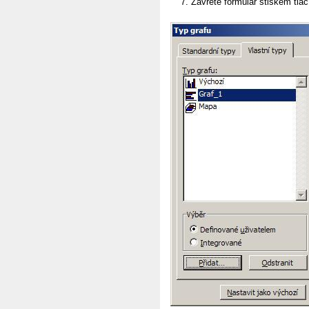
Zavřete formulář stiskem tla