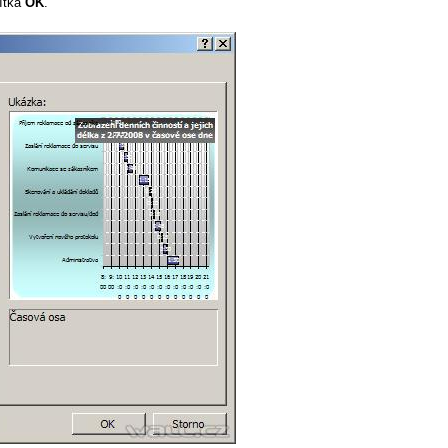
čítka
OK
.