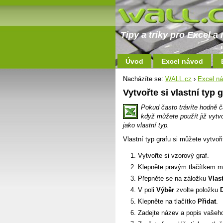
Tipy a triky pro Excel 
Úvod
Excel návod
Nacházíte se:
WALL.cz
›
Excel n
Vytvořte si vlastní typ 
Pokud často trávíte hodně č
když můžete použít již vytv
jako vlastní typ.
Vlastní typ grafu si můžete vytvo
Vytvořte si vzorový graf.
Klepněte pravým tlačítkem m
Přepněte se na záložku
Vlas
V poli
Výběr
zvolte položku
Klepněte na tlačítko
Přidat
.
Zadejte název a popis vašeho