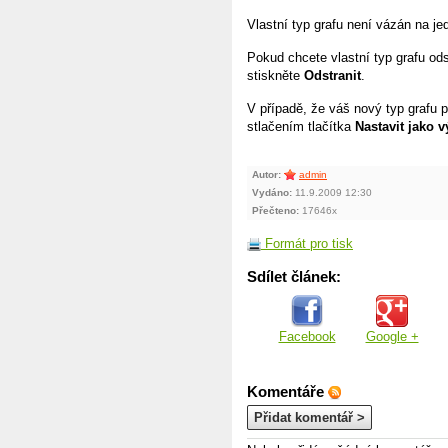
Vlastní typ grafu není vázán na je
Pokud chcete vlastní typ grafu od
stiskněte
Odstranit
.
V případě, že váš nový typ grafu p
stlačením tlačítka
Nastavit jako 
Autor:
admin
Vydáno:
11.9.2009 12:30
Přečteno:
17646x
Formát pro tisk
Sdílet článek:
Facebook
Google +
Komentáře
Přidat komentář >