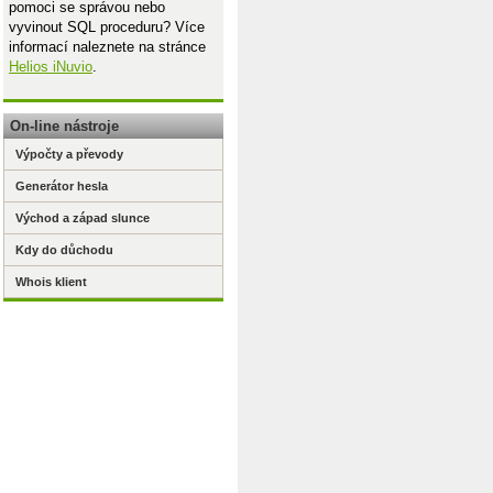
pomoci se správou nebo
vyvinout SQL proceduru? Více
informací naleznete na stránce
Helios iNuvio
.
On-line nástroje
Výpočty a převody
Generátor hesla
Východ a západ slunce
Kdy do důchodu
Whois klient