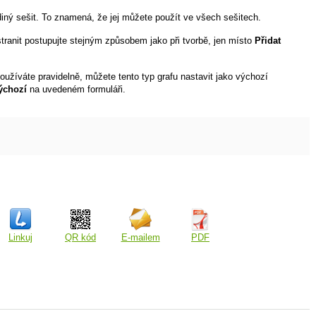
diný sešit. To znamená, že jej můžete použít ve všech sešitech.
stranit postupujte stejným způsobem jako při tvorbě, jen místo
Přidat
oužíváte pravidelně, můžete tento typ grafu nastavit jako výchozí
výchozí
na uvedeném formuláři.
Linkuj
QR kód
E-mailem
PDF