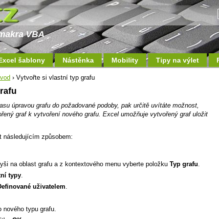
a makra VBA
Excel šablony
Nástěnka
Mobility
Tipy na výlet
ávod
› Vytvořte si vlastní typ grafu
grafu
asu úpravou grafu do požadované podoby, pak určitě uvítáte možnost,
ořený graf k vytvoření nového grafu. Excel umožňuje vytvořený graf uložit
řit následujícím způsobem:
yši na oblast grafu a z kontextového menu vyberte položku
Typ grafu
.
tní typy
.
Definované uživatelem
.
 nového typu grafu.