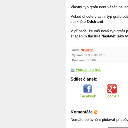
Vlastní typ grafu není vázán na je
Pokud chcete vlastní typ grafu od
stiskněte
Odstranit
.
V případě, že váš nový typ grafu p
stlačením tlačítka
Nastavit jako 
Autor:
admin
Vydáno:
11.9.2009 12:30
Přečteno:
17648x
Formát pro tisk
Sdílet článek:
Facebook
Google +
Komentáře
Nemáte oprávnění přidávat příspě