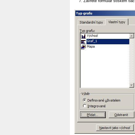
Zavřete formulář stiskem tla