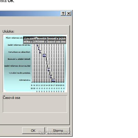
čítka
OK
.