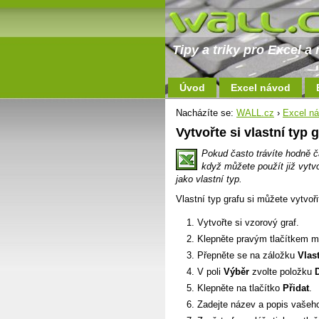
Tipy a triky pro Excel 
Úvod
Excel návod
Nacházíte se:
WALL.cz
›
Excel n
Vytvořte si vlastní typ 
Pokud často trávíte hodně č
když můžete použít již vytv
jako vlastní typ.
Vlastní typ grafu si můžete vytvo
Vytvořte si vzorový graf.
Klepněte pravým tlačítkem m
Přepněte se na záložku
Vlas
V poli
Výběr
zvolte položku
Klepněte na tlačítko
Přidat
.
Zadejte název a popis vašeho