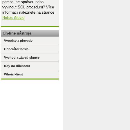
pomoci se správou nebo
vyvinout SQL proceduru? Více
informací naleznete na stránce
Helios iNuvio
.
On-line nástroje
Výpočty a převody
Generátor hesla
Východ a západ slunce
Kdy do důchodu
Whois klient