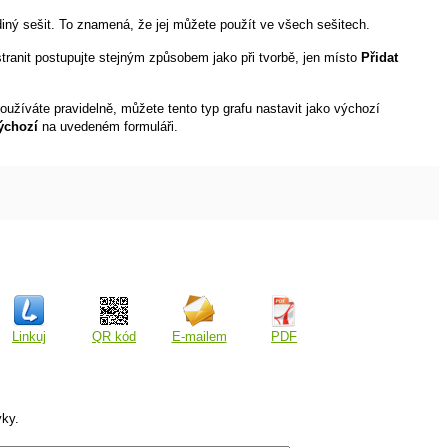
diný sešit. To znamená, že jej můžete použít ve všech sešitech.
stranit postupujte stejným způsobem jako při tvorbě, jen místo
Přidat
oužíváte pravidelně, můžete tento typ grafu nastavit jako výchozí
výchozí
na uvedeném formuláři.
Linkuj
QR kód
E-mailem
PDF
vky.