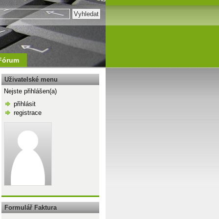
Fórum
Uživatelské menu
Nejste přihlášen(a)
přihlásit
registrace
\n
Formulář Faktura