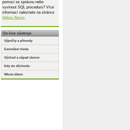
pomoci se správou nebo
vyvinout SQL proceduru? Více
informací naleznete na stránce
Helios iNuvio
.
On-line nástroje
Výpočty a převody
Generátor hesla
Východ a západ slunce
Kdy do důchodu
Whois klient