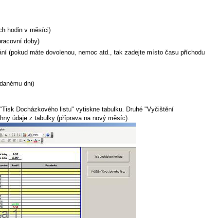
ch hodin v měsíci)
pracovní doby)
ní (pokud máte dovolenou, nemoc atd., tak zadejte místo času příchodu
danému dni)
 "Tisk Docházkového listu" vytiskne tabulku. Druhé "Vyčištění
ny údaje z tabulky (příprava na nový měsíc).