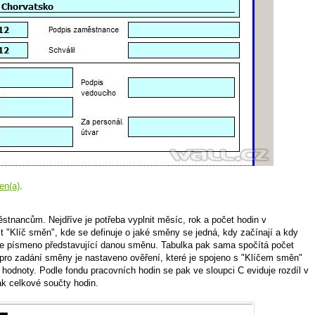
en(a)
.
tnancům. Nejdříve je potřeba vyplnit měsíc, rok a počet hodin v
t "Klíč směn", kde se definuje o jaké směny se jedná, kdy začínají a kdy
uje písmeno představující danou směnu. Tabulka pak sama spočítá počet
 pro zadání směny je nastaveno ověření, které je spojeno s "Klíčem směn"
é hodnoty. Podle fondu pracovních hodin se pak ve sloupci C eviduje rozdíl v
ak celkové součty hodin.