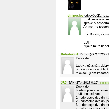
elninoslov
odpověděl(a)
(22.
Poslovenštená ver
správe o započíta
Ak meníte rozsah
PS: Dúfam, že ma 
EDIT:
Nijako mi to neber
Bubobubo1
,
Dotaz
(22.2.2020 21
Dobrý den,
tabulka úžasná a dobrý
provoz ( denní od 06:0
V excelu jsem začáteč
JRJ
,
JAN
(27.4.2017 0:15)
odpově
Dobry den,
hladam planovac smien
kluča nasledovne:
1.- odpracuje dva dni ra
2.- odpracuje dva dni p
3.- odpracuje dva dni n
4. potom ma dva dni vo