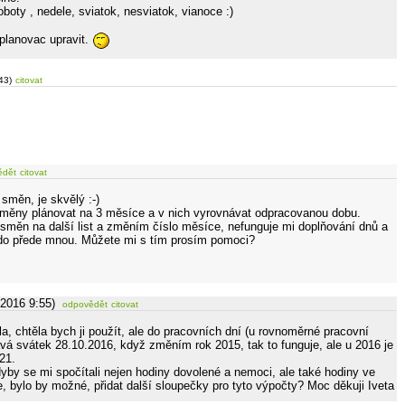
oboty , nedele, sviatok, nesviatok, vianoce :)
 planovac upravit.
43)
citovat
ědět
citovat
 směn, je skvělý :-)
směny plánovat na 3 měsíce a v nich vyrovnávat odpracovanou dobu.
n směn na další list a změním číslo měsíce, nefunguje mi doplňování dnů a
kdo přede mnou. Můžete mi s tím prosím pomoci?
.2016 9:55)
odpovědět
citovat
, chtěla bych ji použít, ale do pracovních dní (u rovnoměrné pracovní
vá svátek 28.10.2016, když změním rok 2015, tak to funguje, ale u 2016 je
21.
yby se mi spočítali nejen hodiny dovolené a nemoci, ale také hodiny ve
, bylo by možné, přidat další sloupečky pro tyto výpočty? Moc děkuji Iveta