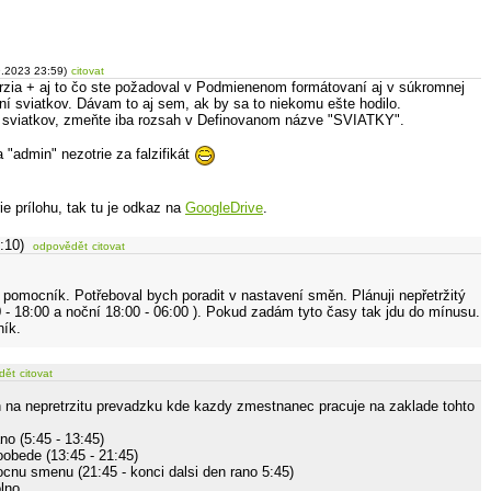
9.2023 23:59)
citovat
zia + aj to čo ste požadoval v Podmienenom formátovaní aj v súkromnej
ní sviatkov. Dávam to aj sem, ak by sa to niekomu ešte hodilo.
 sviatkov, zmeňte iba rozsah v Definovanom názve "SVIATKY".
"admin" nezotrie za falzifikát
ie prílohu, tak tu je odkaz na
GoogleDrive
.
:10)
odpovědět
citovat
 pomocník. Potřeboval bych poradit v nastavení směn. Plánuji nepřetržitý
0 - 18:00 a noční 18:00 - 06:00 ). Pokud zadám tyto časy tak jdu do mínusu.
ník.
dět
citovat
 na nepretrzitu prevadzku kde kazdy zmestnanec pracuje na zaklade tohto
no (5:45 - 13:45)
oobede (13:45 - 21:45)
ocnu smenu (21:45 - konci dalsi den rano 5:45)
lno.