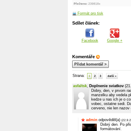
Přečteno:
239818x
Formát pro tisk
Sdílet článek:
Facebook
Google +
Komentáře
Přidat komentář >
Strana:
1
2
3
další »
asfaltsk
,
Doplnenie sviatkov
(21
Dobry, den, v prvom rad
manzelku aby vedela pl
kedze u nas ich je o co
vobec, ostatne sedi. Da
cerveno, nie len nazov 
admin
odpověděl(a)
(22.9.
Dobrý den. Po při
formátování.