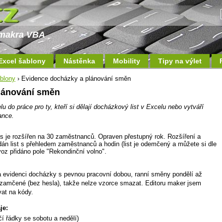
a makra VBA
Excel šablony
Nástěnka
Mobility
Tipy na výlet
blony
› Evidence docházky a plánování směn
lánování směn
u do práce pro ty, kteří si dělají docházkový list v Excelu nebo vytváří
ance.
s je rozšířen na 30 zaměstnanců. Opraven přestupný rok. Rozšíření a
án list s přehledem zaměstnanců a hodin (list je odemčený a můžete si dle
rovoz přidáno pole "Rekondinční volno".
a evidenci docházky s pevnou pracovní dobou, ranní směny pondělí až
u zamčené (bez hesla), takže nelze vzorce smazat. Editoru maker jsem
at na kódy.
je:
í řádky se sobotu a nedělí)