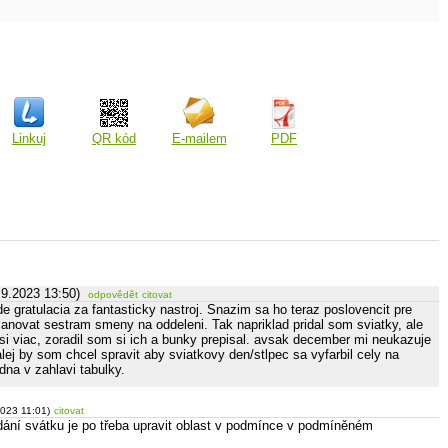
Linkuj
QR kód
E-mailem
PDF
.9.2023 13:50)
odpovědět
citovat
e gratulacia za fantasticky nastroj. Snazim sa ho teraz poslovencit pre
anovat sestram smeny na oddeleni. Tak napriklad pridal som sviatky, ale
si viac, zoradil som si ich a bunky prepisal. avsak december mi neukazuje
lej by som chcel spravit aby sviatkovy den/stlpec sa vyfarbil cely na
dna v zahlavi tabulky.
2023 11:01)
citovat
dání svátku je po třeba upravit oblast v podmínce v podmíněném