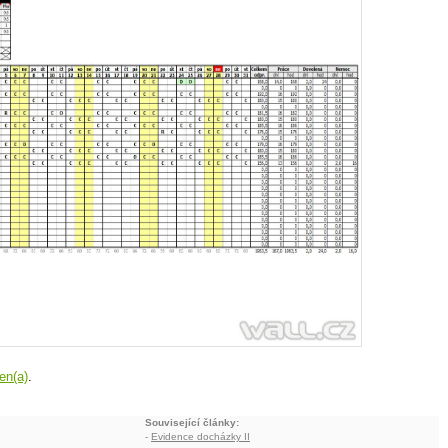
en(a)
.
Související články:
-
Evidence docházky II