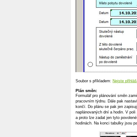
Soubor s příkladem:
Nejste přihláš
Plán směn:
Formulář pro plánování směn zaměs
pracovním týdnu. Dále pak nastavi
končí. Do plánu se pak jen zapis
naplánovaných dní a hodin. V poli
a proto lze zadat jen tyto povolen
hodinách. Na konci tabulky jsou p