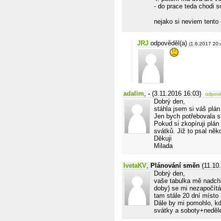
- do prace teda chodi s
nejako si neviem tento
JRJ
odpověděl(a)
(1.6.2017 20:
adalim
,
-
(3.11.2016 16:03)
odpov
Dobrý den,
stáhla jsem si váš plán
Jen bych potřebovala 
Pokud si zkopíruji plá
svátků. Již to psal ně
Děkuji
Milada
IvetaKV
,
Plánování směn
(11.10
Dobrý den,
vaše tabulka mě nadchla
doby) se mi nezapočítá
tam stále 20 dní místo 
Dále by mi pomohlo, kd
svátky a soboty+neděle