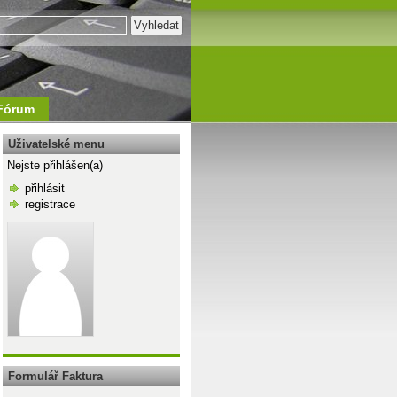
Fórum
Uživatelské menu
Nejste přihlášen(a)
přihlásit
registrace
\n
Formulář Faktura