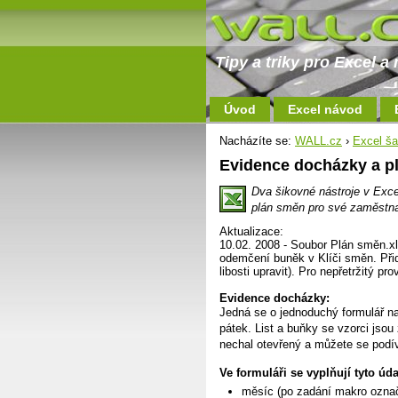
Tipy a triky pro Excel 
Úvod
Excel návod
Nacházíte se:
WALL.cz
›
Excel ša
Evidence docházky a p
Dva šikovné nástroje v Excel
plán směn pro své zaměstn
Aktualizace:
10.02. 2008 - Soubor Plán směn.xl
odemčení buněk v Klíči směn. Přid
libosti upravit). Pro nepřetržitý p
Evidence docházky:
Jedná se o jednoduchý formulář n
pátek. List a buňky se vzorci jso
nechal otevřený a můžete se podív
Ve formuláři se vyplňují tyto úda
měsíc (po zadání makro označ