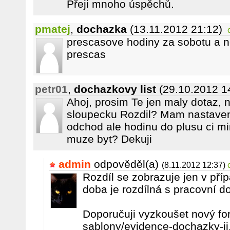
Přeji mnoho úspěchů.
pmatej
,
dochazka
(13.11.2012 21:12)
prescasove hodiny za sobotu a ne
prescas
petr01
,
dochazkovy list
(29.10.2012 1
Ahoj, prosim Te jen maly dotaz, 
sloupecku Rozdil? Mam nastaven
odchod ale hodinu do plusu ci m
muze byt? Dekuji
admin
odpověděl(a)
(8.11.2012 12:37)
Rozdíl se zobrazuje jen v př
doba je rozdílná s pracovní d
Doporučuji vyzkoušet nový form
sablony/evidence-dochazky-ii