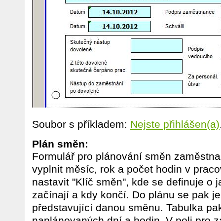
Soubor s příkladem:
Nejste přihlášen(a)
Plán směn:
Formulář pro plánování směn zaměstnan
vyplnit měsíc, rok a počet hodin v prac
nastavit "Klíč směn", kde se definuje o
začínají a kdy končí. Do plánu se pak j
představující danou směnu. Tabulka pa
naplánovaných dní a hodin. V poli pro 