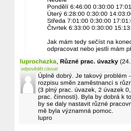
Pondělí 6:46:00 0:30:00 17:0
Úterý 6:28:00 0:30:00 14:03:0
Středa 7:01:00 0:30:00 17:01
Čtvrtek 6:33:00 0:30:00 15:13
Jak mám tedy sečíst na konec
odpracovat nebo jestli mám p
luprochazka
,
Různé prac. úvazky
(24
odpovědět
citovat
Úplně dobrý. Je takový problém - 
rozpisu směn zaměstnanci s rů
(3 plný prac. úvazek, 2 úvazek 0
prac. činnosti). Byla by dobrá k 
by se daly nastavit různé pracovn
mě byla významná pomoc.
lupro