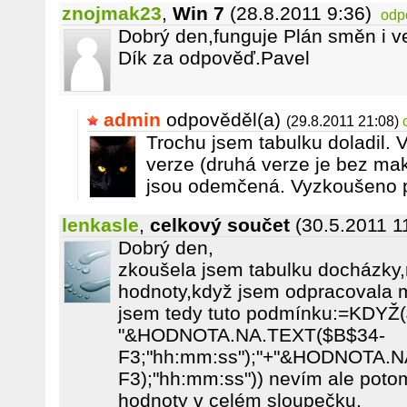
znojmak23
,
Win 7
(28.8.2011 9:36)
odp
Dobrý den,funguje Plán směn i v
Dík za odpověď.Pavel
admin
odpověděl(a)
(29.8.2011 21:08)
Trochu jsem tabulku doladil. 
verze (druhá verze je bez mak
jsou odemčená. Vyzkoušeno 
lenkasle
,
celkový součet
(30.5.2011 1
Dobrý den,
zkoušela jsem tabulku docházky,
hodnoty,když jsem odpracovala 
jsem tedy tuto podmínku:=KDYŽ
"&HODNOTA.NA.TEXT($B$34-
F3;"hh:mm:ss");"+"&HODNOTA.
F3);"hh:mm:ss")) nevím ale poto
hodnoty v celém sloupečku.