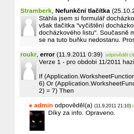
Stramberk
,
Nefunkční tlačítka
(25.10.
Stáhla jsem si formulář docházko
však tlačítka "vyčištění docházkov
docházkového listu". Současně m
se na tuto buňku nedostanu. Pro
roukr
,
error
(11.9.2011 0:39)
odpovědět
ci
Verze 1 - pro obdobi 11/2011 haz
If (Application.WorksheetFunctio
6) Or (Application.WorksheetFun
2) = 7) Then
admin
odpověděl(a)
(11.9.2011 21:10)
Díky za info. Opraveno.