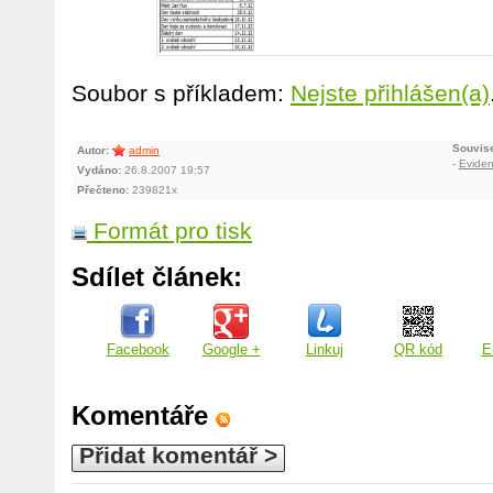
Soubor s příkladem:
Nejste přihlášen(a)
Souvise
Autor:
admin
-
Eviden
Vydáno:
26.8.2007 19:57
Přečteno:
239821x
Formát pro tisk
Sdílet článek:
Facebook
Google +
Linkuj
QR kód
E
Komentáře
Přidat komentář >