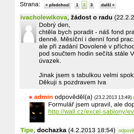
Strana:
« předchozí
1
2
3
další »
ivacholewikova
,
žádost o radu
(22.2.
Dobrý den,
chtěla bych poradit - náš fond pr
denně. Měsíční i denní fond prac
ale při zadání Dovolené v přícho
pod součtem hodin sečítá stále 
úvazek.
Jinak jsem s tabulkou velmi spok
Děkuji s pozdravem Iva
admin
odpověděl(a)
(23.2.2013 13:49)
Formulář jsem upravil, ale dop
http://wall.cz/excel-sablony/e
Tipe
,
dochazka
(4.2.2013 18:54)
odpově