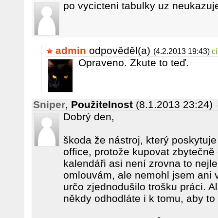
po vycicteni tabulky uz neukazuje
admin
odpověděl(a)
(4.2.2013 19:43)
c
Opraveno. Zkute to teď.
Sniper
,
Použitelnost
(8.1.2013 23:24)
Dobrý den,
škoda že nástroj, který poskytuj
office, protože kupovat zbytečně
kalendáři asi není zrovna to nejl
omlouvám, ale nemohl jsem ani v
určo zjednodušilo trošku práci. A
někdy odhodláte i k tomu, aby to