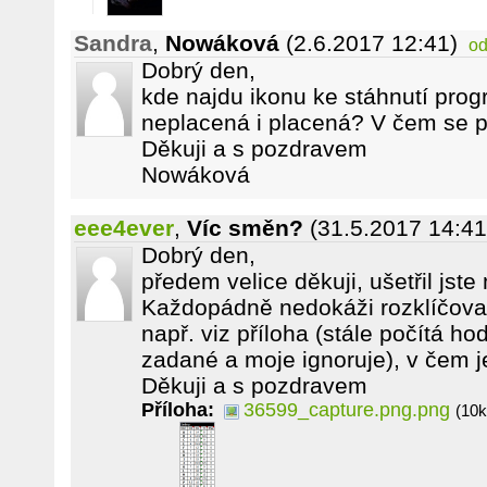
Sandra
,
Nowáková
(2.6.2017 12:41)
od
Dobrý den,
kde najdu ikonu ke stáhnutí pro
neplacená i placená? V čem se př
Děkuji a s pozdravem
Nowáková
eee4ever
,
Víc směn?
(31.5.2017 14:41
Dobrý den,
předem velice děkuji, ušetřil jste
Každopádně nedokáži rozklíčovat,
např. viz příloha (stále počítá h
zadané a moje ignoruje), v čem 
Děkuji a s pozdravem
Příloha:
36599_capture.png.png
(10k