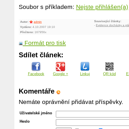
Soubor s příkladem:
Nejste přihlášen(a)
Související články:
Autor:
admin
-
Evidence docházky a pl
Vydáno:
4.10.2007 19:10
Přečteno:
167956x
Formát pro tisk
Sdílet článek:
Facebook
Google +
Linkuj
QR kód
E
Komentáře
Nemáte oprávnění přidávat příspěvky.
Uživatelské jméno
Heslo