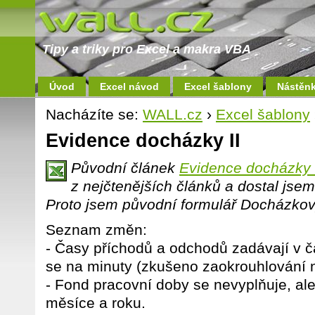
Tipy a triky pro Excel a makra VBA
Úvod
Excel návod
Excel šablony
Nástěn
Nacházíte se:
WALL.cz
›
Excel šablony
Evidence docházky II
Původní článek
Evidence docházky 
z nejčtenějších článků a dostal jse
Proto jsem původní formulář Docházkový l
Seznam změn:
- Časy příchodů a odchodů zadávají v č
se na minuty (zkušeno zaokrouhlování n
- Fond pracovní doby se nevyplňuje, al
měsíce a roku.