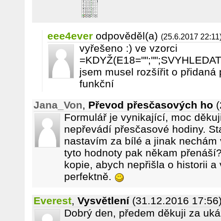
eee4ever
odpověděl(a)
(25.6.2017 22:11
vyřešeno :) ve vzorci
=KDYŽ(E18="";"";SVYHLEDAT(
jsem musel rozšířit o přidaná 
funkční
Jana_Von
,
Převod přesčasových ho
(
Formulář je vynikající, moc děkuj
nepřevádí přesčasové hodiny. Sta
nastavím za bílé a jinak nechám 
tyto hodnoty pak někam přenáší? J
kopie, abych nepřišla o historii 
perfektně.
Everest
,
Vysvětlení
(31.12.2016 17:56
Dobrý den, předem děkuji za uká