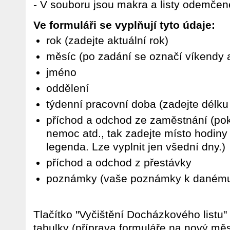
- V souboru jsou makra a listy odemčen
Ve formuláři se vyplňují tyto údaje:
rok (zadejte aktuální rok)
měsíc (po zadání se označí víkendy 
jméno
oddělení
týdenní pracovní doba (zadejte délku
příchod a odchod ze zaměstnání (po
nemoc atd., tak zadejte místo hodiny 
legenda. Lze vyplnit jen všední dny.)
příchod a odchod z přestávky
poznámky (vaše poznámky k danému
Tlačítko "Vyčištění Docházkového listu
tabulky (příprava formuláře na nový mě