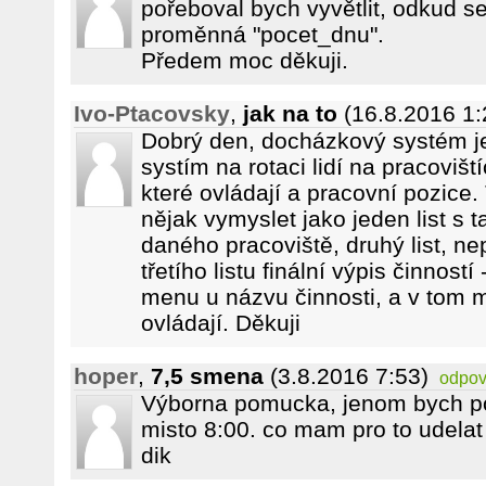
pořeboval bych vyvětlit, odkud s
proměnná "pocet_dnu".
Předem moc děkuji.
Ivo-Ptacovsky
,
jak na to
(16.8.2016 1:
Dobrý den, docházkový systém je 
systím na rotaci lidí na pracoviš
které ovládají a pracovní pozice.
nějak vymyslet jako jeden list s t
daného pracoviště, druhý list, ne
třetího listu finální výpis činnost
menu u názvu činnosti, a v tom me
ovládají. Děkuji
hoper
,
7,5 smena
(3.8.2016 7:53)
odpov
Výborna pomucka, jenom bych p
misto 8:00. co mam pro to udelat
dik