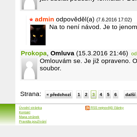
admin
odpověděl(a)
(7.6.2016 17:02)
Na to není návod. Je to jeno
Prokopa
,
Omluva
(15.3.2016 21:46)
od
Omlouvám se. Je již opraveno. O
soubor.
Strana:
« předchozí
1
2
3
4
5
6
další
Úvodní stránka
RSS nejnovější články
Kontakt
Mapa stránek
Pravidla používání