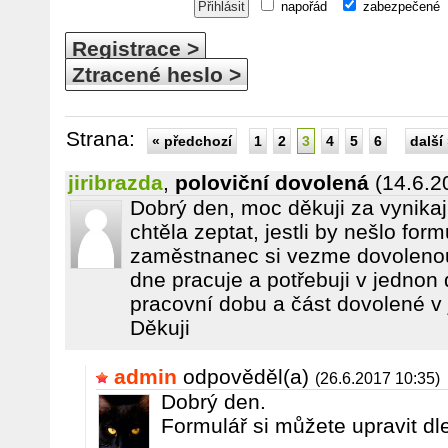
napořád
zabezpečené
Registrace >
Ztracené heslo >
Strana:
« předchozí
1
2
3
4
5
6
další
jiribrazda
,
poloviční dovolená
(14.6.2
Dobrý den, moc děkuji za vynikají
chtěla zeptat, jestli by nešlo form
zaměstnanec si vezme dovolenou
dne pracuje a potřebuji v jednon 
pracovní dobu a část dovolené v
Děkuji
admin
odpověděl(a)
(26.6.2017 10:35)
Dobrý den.
Formulář si můžete upravit dle