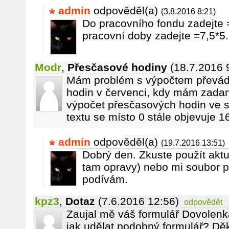
admin
odpověděl(a)
(3.8.2016 8:21)
Do pracovního fondu zadejte 
pracovní doby zadejte =7,5*5.
Modr
,
Přesčasové hodiny
(18.7.2016 
Mám problém s výpočtem převád
hodin v červenci, kdy mám zada
výpočet přesčasových hodin ve sl
textu se místo 0 stále objevuje 1
admin
odpověděl(a)
(19.7.2016 13:51)
Dobrý den. Zkuste použít aktu
tam opravy) nebo mi soubor po
podívám.
kpz3
,
Dotaz
(7.6.2016 12:56)
odpovědět
Zaujal mě váš formulář Dovolen
jak udělat podobný formulář? Děk