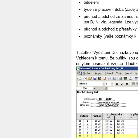
oddělení
týdenní pracovní doba (zadejt
příchod a odchod ze zaměstná
jen D, N, viz. legenda. Lze vyp
příchod a odchod z přestávky
poznámky (vaše poznámky k 
Tlačítko "Vyčištění Docházkového 
Vzhledem k tomu, že buňky jsou od
omylem nesmazali vzorce. Tlačítko