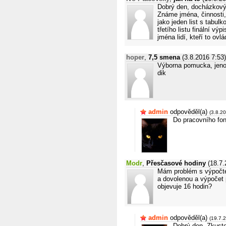
Dobrý den, docházkový s
Známe jména, činnosti, 
jako jeden list s tabulk
třetího listu finální v
jména lidí, kteří to ovlá
hoper
,
7,5 smena
(3.8.2016 7:53)
Výborna pomucka, jeno
dik
admin
odpověděl(a)
(3.8.2
Do pracovního fon
Modr
,
Přesčasové hodiny
(18.7.
Mám problém s výpočte
a dovolenou a výpočet p
objevuje 16 hodin?
admin
odpověděl(a)
(19.7.
Dobrý den. Zkuste