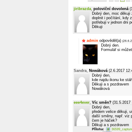
jiribrazda
,
poloviční dovolená
(
Dobrý den, moc děkuji z
doplnit i počítání, kd
potřebuji v jednon dni 
Děkuji
admin
odpověděl(a)
(26.6.
Dobrý den.
Formulář si můžete
Sandra
,
Nowáková
(2.6.2017 12:
Dobrý den,
kde najdu ikonu ke stá
Děkuji a s pozdravem
Nowáková
eee4ever
,
Víc směn?
(31.5.2017 
Dobrý den,
předem velice děkuji, u
další směny, např. viz 
čem je háček?
Děkuji a s pozdravem
Příloha:
36599_captur