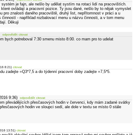
ystém je fajn, ale nešlo by udělat systím na rotaci lidí na pracovištích.
které ovládají a pracovní pozice. Ty jsou dané, nešlo by to nějak vymyslet
ou pro znalosti daného pracoviště, druhý list, nepřítomnost v práci a u
ýpis činností - například rozbalovací menu u názvu činnosti, a v tom menu
dají. Děkuji
odpovědět
citovat
m bych potreboval 7:30 smenu misto 8:00. co mam pro to udelat
016 8:21)
citovat
du zadejte =Q3*7,5 a do týdenní pracovní doby zadejte =7,5*5.
2016 9:36)
odpovědět
citovat
m převádějících přesčasových hodin v červenci, kdy mám zadané svátky
řesčasových hodin ve sloupci sedí, ale dole v textu se místo 0 stále
2016 13:51)
citovat
 použít aktuální soubor (dělal jsem tam opravy) nebo mi soubor pošlete a já