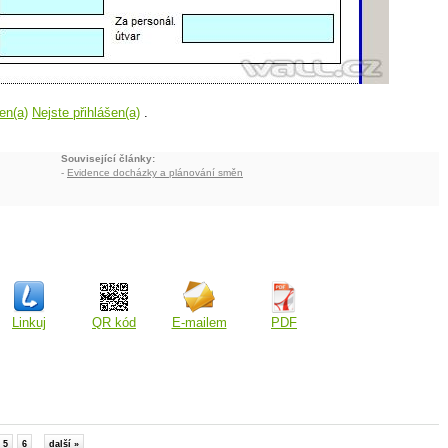
en(a)
Nejste přihlášen(a)
.
Související články:
-
Evidence docházky a plánování směn
Linkuj
QR kód
E-mailem
PDF
5
6
další »