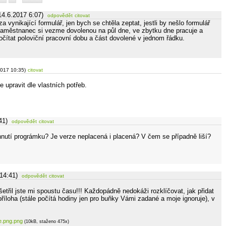
14.6.2017 6:07)
odpovědět
citovat
a vynikající formulář, jen bych se chtěla zeptat, jestli by nešlo formulář
y zaměstnanec si vezme dovolenou na půl dne, ve zbytku dne pracuje a
počítat poloviční pracovní dobu a část dovolené v jednom řádku.
2017 10:35)
citovat
 upravit dle vlastních potřeb.
41)
odpovědět
citovat
hnutí prográmku? Je verze neplacená i placená? V čem se případně liší?
14:41)
odpovědět
citovat
šetřil jste mi spoustu času!!! Každopádně nedokáži rozklíčovat, jak přidat
příloha (stále počítá hodiny jen pro buňky Vámi zadané a moje ignoruje), v
e.png.png
(10kB, staženo 475x)