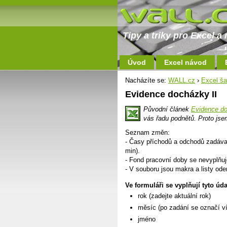
Tipy a triky pro Excel 
Úvod
Excel návod
Nacházíte se:
WALL.cz
›
Excel ša
Evidence docházky II
Původní článek
Evidence d
vás řadu podnětů. Proto jsem
Seznam změn:
- Časy příchodů a odchodů zadávaj
min).
- Fond pracovní doby se nevyplňuj
- V souboru jsou makra a listy od
Ve formuláři se vyplňují tyto úda
rok (zadejte aktuální rok)
měsíc (po zadání se označí v
jméno