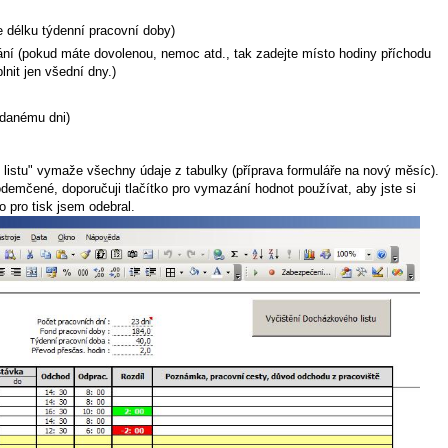
e délku týdenní pracovní doby)
ní (pokud máte dovolenou, nemoc atd., tak zadejte místo hodiny příchodu
lnit jen všední dny.)
danému dni)
listu" vymaže všechny údaje z tabulky (příprava formuláře na nový měsíc).
emčené, doporučuji tlačítko pro vymazání hodnot používat, aby jste si
 pro tisk jsem odebral.