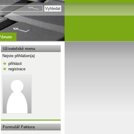
Fórum
Uživatelské menu
Nejste přihlášen(a)
přihlásit
registrace
\n
Formulář Faktura