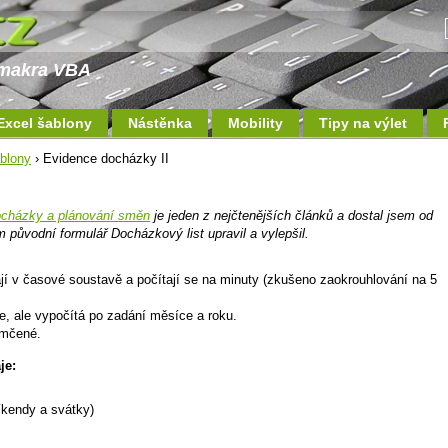
a makra VBA
Excel šablony
Nástěnka
Mobility
Tipy na výlet
blony
› Evidence docházky II
ocházky a plánování směn
je jeden z nejčtenějších článků a dostal jsem od
 původní formulář Docházkový list upravil a vylepšil.
í v časové soustavě a počítají se na minuty (zkušeno zaokrouhlování na 5
e, ale vypočítá po zadání měsíce a roku.
emčené.
je:
íkendy a svátky)