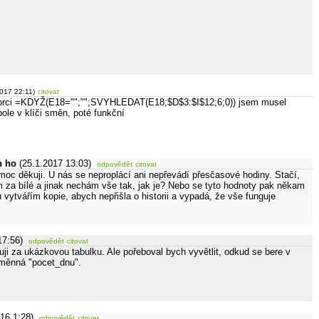
2017 22:11)
citovat
zorci =KDYŽ(E18="";"";SVYHLEDAT(E18;$D$3:$I$12;6;0)) jsem musel
 pole v klíči směn, poté funkční
h ho
(25.1.2017 13:03)
odpovědět
citovat
 moc děkuji. U nás se neproplácí ani nepřevádí přesčasové hodiny. Stačí,
 za bílé a jinak nechám vše tak, jak je? Nebo se tyto hodnoty pak někam
tů vytvářím kopie, abych nepřišla o historii a vypadá, že vše funguje
17:56)
odpovědět
citovat
ji za ukázkovou tabulku. Ale pořeboval bych vyvětlit, odkud se bere v
oměnná "pocet_dnu".
16 1:28)
odpovědět
citovat