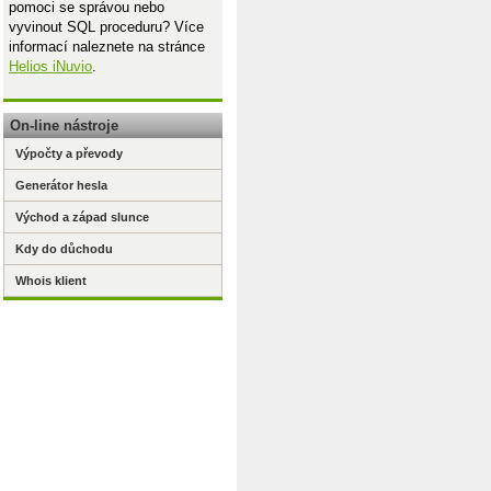
pomoci se správou nebo
vyvinout SQL proceduru? Více
informací naleznete na stránce
Helios iNuvio
.
On-line nástroje
Výpočty a převody
Generátor hesla
Východ a západ slunce
Kdy do důchodu
Whois klient