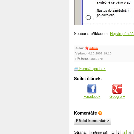
Soubor s příkladem:
Nejste přihláš
Autor:
admin
Vydáno:
4.10.2007 19:10
Přečteno:
168027x
Formát pro tisk
Sdílet článek:
Facebook
Google +
Komentáře
Přidat komentář >
Strana:
« předchozí
1
2
3
4