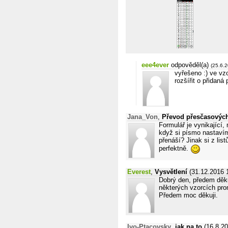
eee4ever
odpověděl(a)
(25.6.
vyřešeno :) ve v
rozšířit o přidaná
Jana_Von
,
Převod přesčasovýc
Formulář je vynikající,
když si písmo nastavím
přenáší? Jinak si z lis
perfektně.
Everest
,
Vysvětlení
(31.12.2016 
Dobrý den, předem děku
některých vzorcích pr
Předem moc děkuji.
Ivo-Ptacovsky
,
jak na to
(16.8.20