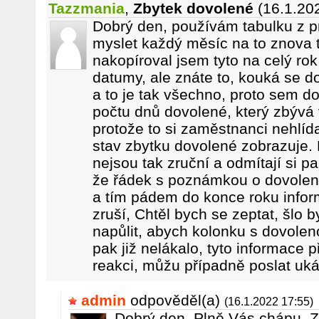
Tazzmania
,
Zbytek dovolené
(16.1.20
Dobrý den, používám tabulku z p
myslet každý měsíc na to znova t
nakopíroval jsem tyto na celý ro
datumy, ale znáte to, kouká se d
a to je tak všechno, proto sem d
počtu dnů dovolené, který zbývá 
protože to si zaměstnanci nehlída
stav zbytku dovolené zobrazuje.
nejsou tak zruční a odmítají si p
že řádek s poznámkou o dovolen
a tím pádem do konce roku infor
zruší, Chtěl bych se zeptat, šlo
napůlit, abych kolonku s dovolen
pak již nelákalo, tyto informace 
reakci, můžu případně poslat uká
admin
odpověděl(a)
(16.1.2022 17:55)
Dobrý den. Plně Vás chápu. 