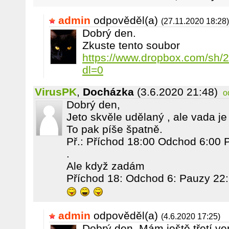
admin
odpověděl(a)
(27.11.2020 18:28)
Dobrý den.
Zkuste tento soubor
https://www.dropbox.com/s
dl=0
VirusPK
,
Docházka
(3.6.2020 21:48)
o
Dobrý den,
Jeto skvěle udělaný , ale vada je
To pak píše špatně.
Př.: Příchod 18:00 Odchod 6:00 
.
Ale když zadám
Příchod 18: Odchod 6: Pauzy 22: a
admin
odpověděl(a)
(4.6.2020 17:25)
Dobrý den. Mám ještě třetí ver