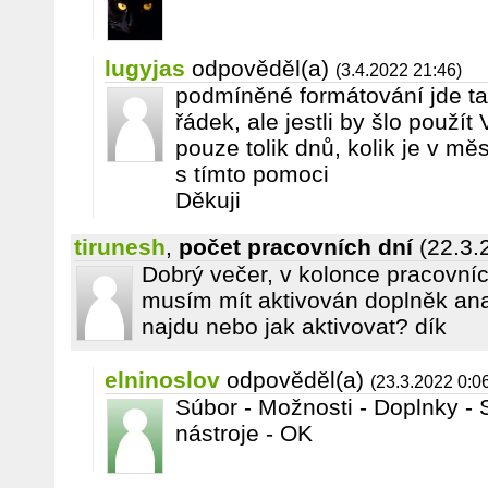
lugyjas
odpověděl(a)
(3.4.2022 21:46)
podmíněné formátování jde ta
řádek, ale jestli by šlo použí
pouze tolik dnů, kolik je v mě
s tímto pomoci
Děkuji
tirunesh
,
počet pracovních dní
(22.3.
Dobrý večer, v kolonce pracovníc
musím mít aktivován doplněk anali
najdu nebo jak aktivovat? dík
elninoslov
odpověděl(a)
(23.3.2022 0:0
Súbor - Možnosti - Doplnky - S
nástroje - OK