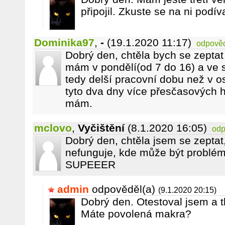
připojil. Zkuste se na ni podív
Dominika97
,
-
(19.1.2020 11:17)
odpově
Dobrý den, chtěla bych se zeptat 
mám v pondělí(od 7 do 16) a ve s
tedy delší pracovní dobu než v os
tyto dva dny více přesčasových h
mám.
mclovo
,
Vyčištění
(8.1.2020 16:05)
odp
Dobrý den, chtěla jsem se zeptat, 
nefunguje, kde může být problém
SUPEEER
admin
odpověděl(a)
(9.1.2020 20:15)
Dobrý den. Otestoval jsem a tl
Máte povolená makra?