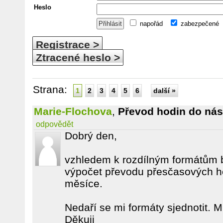
Heslo
napořád
zabezpečené
Registrace >
Ztracené heslo >
Strana:
1
2
3
4
5
6
další »
Marie-Flochova
,
Převod hodin do nás
odpovědět
Dobrý den,
vzhledem k rozdílným formátům 
výpočet převodu přesčasových ho
měsíce.
Nedaří se mi formáty sjednotit. 
Děkuji