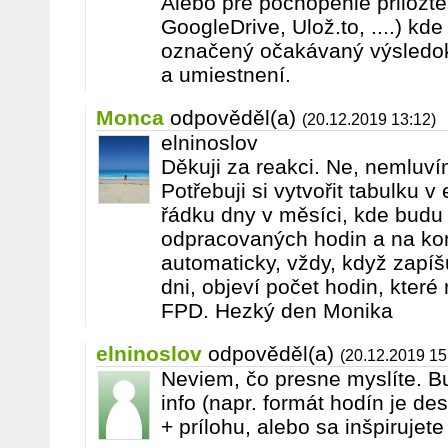
Alebo pre pochopenie priložte
GoogleDrive, Ulož.to, ....) kd
označený očakávaný výsledo
a umiestnení.
Monca
odpověděl(a)
(20.12.2019 13:12)
elninoslov
Děkuji za reakci. Ne, nemluv
Potřebuji si vytvořit tabulku 
řádku dny v měsíci, kde budu
odpracovaných hodin a na kon
automaticky, vždy, když zapí
dni, objeví počet hodin, které
FPD. Hezký den Monika
elninoslov
odpověděl(a)
(20.12.2019 15
Neviem, čo presne myslíte. Bu
info (napr. formát hodín je des
+ prílohu, alebo sa inšpirujet