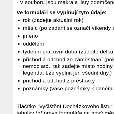
- V souboru jsou makra a listy odemčen
Ve formuláři se vyplňují tyto údaje:
rok (zadejte aktuální rok)
měsíc (po zadání se označí víkendy 
jméno
oddělení
týdenní pracovní doba (zadejte délku
příchod a odchod ze zaměstnání (po
nemoc atd., tak zadejte místo hodiny 
legenda. Lze vyplnit jen všední dny.)
příchod a odchod z přestávky
poznámky (vaše poznámky k danému
Tlačítko "Vyčištění Docházkového listu
tabulky (příprava formuláře na nový mě