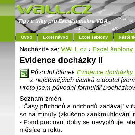
Tipy a triky pro Excel a makra VBA
Úvod
Excel návod
Excel šablony
Nástěn
Nacházíte se:
WALL.cz
›
Excel šablony
Evidence docházky II
Původní článek
Evidence docházky 
z nejčtenějších článků a dostal jse
Proto jsem původní formulář Docházkový l
Seznam změn:
- Časy příchodů a odchodů zadávají v č
se na minuty (zkušeno zaokrouhlování n
- Fond pracovní doby se nevyplňuje, al
měsíce a roku.