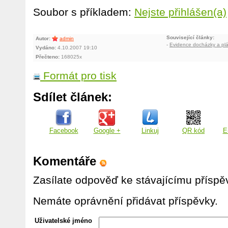
Soubor s příkladem:
Nejste přihlášen(a)
Související články:
Autor:
admin
-
Evidence docházky a pl
Vydáno:
4.10.2007 19:10
Přečteno:
168025x
Formát pro tisk
Sdílet článek:
Facebook
Google +
Linkuj
QR kód
E
Komentáře
Zasílate odpověď ke stávajícímu příspě
Nemáte oprávnění přidávat příspěvky.
Uživatelské jméno