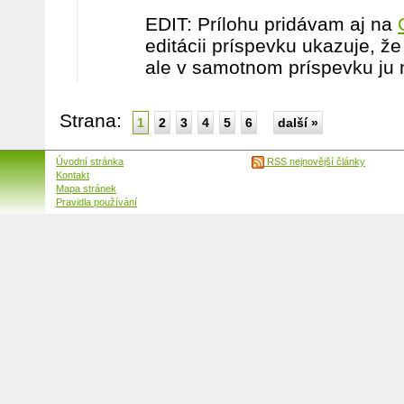
EDIT: Prílohu pridávam aj na
editácii príspevku ukazuje, že
ale v samotnom príspevku ju
Strana:
1
2
3
4
5
6
další »
Úvodní stránka
RSS nejnovější články
Kontakt
Mapa stránek
Pravidla používání