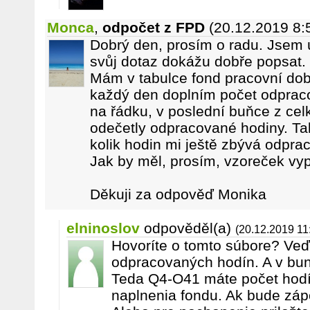
Monca
,
odpočet z FPD
(20.12.2019 8:
Dobrý den, prosím o radu. Jsem úp
svůj dotaz dokážu dobře popsat.
Mám v tabulce fond pracovní doby
každý den doplním počet odprac
na řádku, v poslední buňce z ce
odečetly odpracované hodiny. Ta
kolik hodin mi ještě zbývá odprac
Jak by měl, prosím, vzoreček vy
Děkuji za odpověď Monika
elninoslov
odpověděl(a)
(20.12.2019 11
Hovoríte o tomto súbore? Ve
odpracovaných hodín. A v bun
Teda Q4-O41 máte počet hodí
naplnenia fondu. Ak bude záp