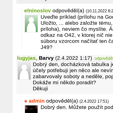
elninoslov
odpověděl(a)
(10.11.2022 8:
Uveďte príklad (prílohu na Go
Uložto, ... alebo založte tému
príloha), neviem čo myslíte. Á
odkaz na O42, v ktorej nič nie
súboru vzorcom načítať ten ča
J49?
lugyjas
,
Barvy
(2.4.2022 1:17)
odpovědě
Dobrý den, docházková tabulka j
účely potřebuji jen něco ale neví
zabarvovaly soboty a neděle, pop
Dokáže mi někdo poradit?
Děkuji
admin
odpověděl(a)
(2.4.2022 17:51)
Dobrý den. Můžete použít po