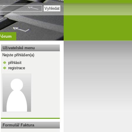
Fórum
Uživatelské menu
Nejste přihlášen(a)
přihlásit
registrace
\n
Formulář Faktura