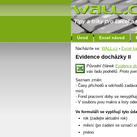
Tipy a triky pro Excel 
Úvod
Excel návod
Nacházíte se:
WALL.cz
›
Excel ša
Evidence docházky II
Původní článek
Evidence d
vás řadu podnětů. Proto jsem
Seznam změn:
- Časy příchodů a odchodů zadávaj
min).
- Fond pracovní doby se nevyplňuj
- V souboru jsou makra a listy od
Ve formuláři se vyplňují tyto úda
rok (zadejte aktuální rok)
měsíc (po zadání se označí v
jméno