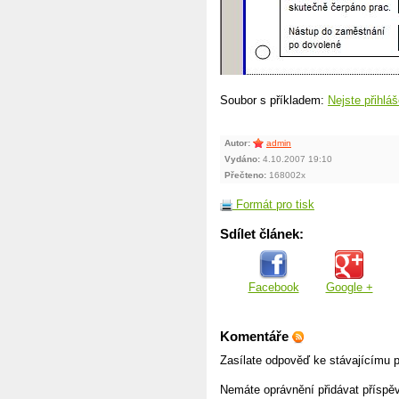
Soubor s příkladem:
Nejste přihláš
Autor:
admin
Vydáno:
4.10.2007 19:10
Přečteno:
168002x
Formát pro tisk
Sdílet článek:
Facebook
Google +
Komentáře
Zasílate odpověď ke stávajícímu p
Nemáte oprávnění přidávat příspě