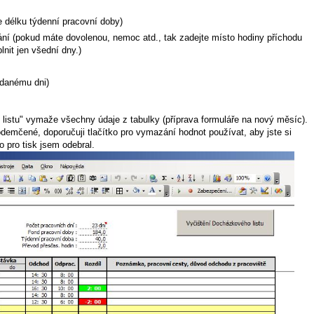
e délku týdenní pracovní doby)
ní (pokud máte dovolenou, nemoc atd., tak zadejte místo hodiny příchodu
lnit jen všední dny.)
danému dni)
listu" vymaže všechny údaje z tabulky (příprava formuláře na nový měsíc).
emčené, doporučuji tlačítko pro vymazání hodnot používat, aby jste si
 pro tisk jsem odebral.