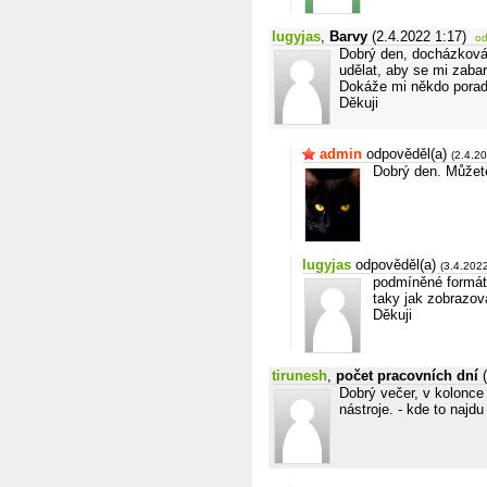
lugyjas
,
Barvy
(2.4.2022 1:17)
o
Dobrý den, docházková t
udělat, aby se mi zaba
Dokáže mi někdo porad
Děkuji
admin
odpověděl(a)
(2.4.2
Dobrý den. Můžet
lugyjas
odpověděl(a)
(3.4.202
podmíněné formáto
taky jak zobrazova
Děkuji
tirunesh
,
počet pracovních dní
Dobrý večer, v kolonce
nástroje. - kde to najdu