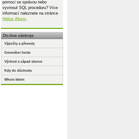
pomoci se správou nebo
vyvinout SQL proceduru? Více
informací naleznete na stránce
Helios iNuvio
.
On-line nástroje
Výpočty a převody
Generátor hesla
Východ a západ slunce
Kdy do důchodu
Whois klient