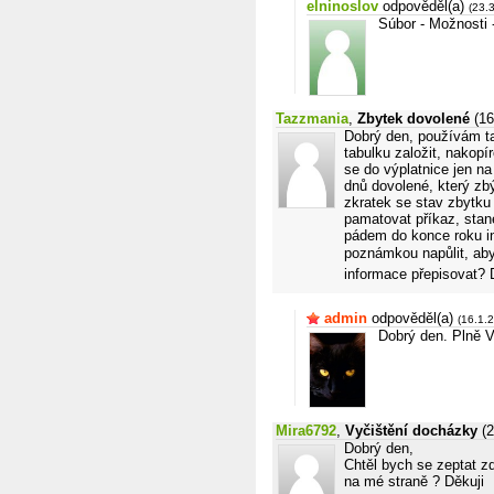
elninoslov
odpověděl(a)
(23.
Súbor - Možnosti -
Tazzmania
,
Zbytek dovolené
(16
Dobrý den, používám t
tabulku založit, nakopí
se do výplatnice jen n
dnů dovolené, který zb
zkratek se stav zbytku
pamatovat příkaz, sta
pádem do konce roku in
poznámkou napůlit, aby
informace přepisovat? 
admin
odpověděl(a)
(16.1.
Dobrý den. Plně 
Mira6792
,
Vyčištění docházky
(
Dobrý den,
Chtěl bych se zeptat z
na mé straně ? Děkuji