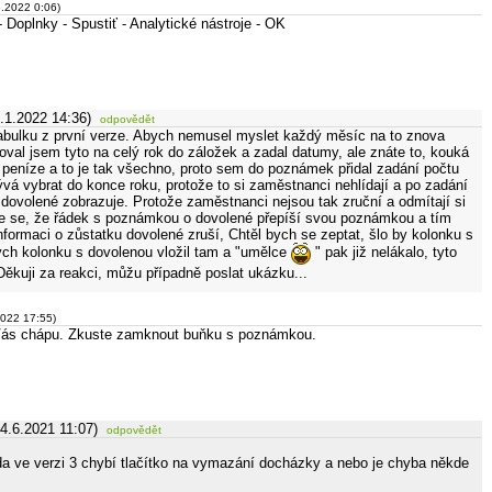
3.2022 0:06)
 Doplnky - Spustiť - Analytické nástroje - OK
.1.2022 14:36)
odpovědět
abulku z první verze. Abych nemusel myslet každý měsíc na to znova
roval jsem tyto na celý rok do záložek a zadal datumy, ale znáte to, kouká
a peníze a to je tak všechno, proto sem do poznámek přidal zadání počtu
ývá vybrat do konce roku, protože to si zaměstnanci nehlídají a po zadání
 dovolené zobrazuje. Protože zaměstnanci nejsou tak zruční a odmítají si
ne se, že řádek s poznámkou o dovolené přepíší svou poznámkou a tím
formaci o zůstatku dovolené zruší, Chtěl bych se zeptat, šlo by kolonku s
ch kolonku s dovolenou vložil tam a "umělce
" pak již nelákalo, tyto
Děkuji za reakci, můžu případně poslat ukázku...
2022 17:55)
Vás chápu. Zkuste zamknout buňku s poznámkou.
24.6.2021 11:07)
odpovědět
da ve verzi 3 chybí tlačítko na vymazání docházky a nebo je chyba někde