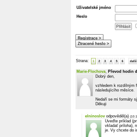
Uživatelské jméno
Heslo
Registrace >
Ztracené heslo >
Strana:
1
2
3
4
5
6
další
Marie-Flochova
,
Převod hodin d
Dobrý den,
vzhledem k rozdílným 
následujícího měsíce.
Nedaří se mi formáty s
Děkuji
elninoslov
odpověděl(a)
(10.
Uveďte príklad (p
vkladať príloha), 
je. Vy chcete do 