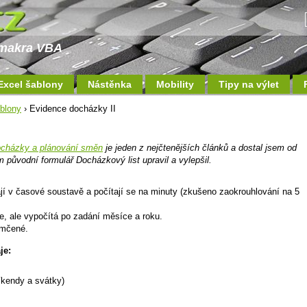
a makra VBA
Excel šablony
Nástěnka
Mobility
Tipy na výlet
blony
› Evidence docházky II
ocházky a plánování směn
je jeden z nejčtenějších článků a dostal jsem od
 původní formulář Docházkový list upravil a vylepšil.
í v časové soustavě a počítají se na minuty (zkušeno zaokrouhlování na 5
e, ale vypočítá po zadání měsíce a roku.
emčené.
je:
íkendy a svátky)