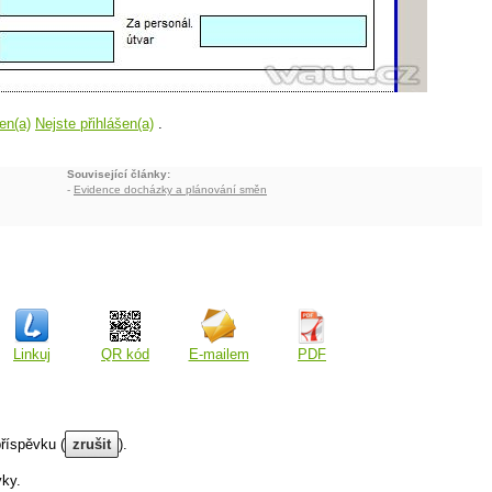
en(a)
Nejste přihlášen(a)
.
Související články:
-
Evidence docházky a plánování směn
Linkuj
QR kód
E-mailem
PDF
říspěvku (
zrušit
).
vky.