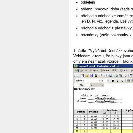
oddělení
týdenní pracovní doba (zadejt
příchod a odchod ze zaměstná
jen D, N, viz. legenda. Lze vyp
příchod a odchod z přestávky
poznámky (vaše poznámky k 
Tlačítko "Vyčištění Docházkového 
Vzhledem k tomu, že buňky jsou od
omylem nesmazali vzorce. Tlačítko