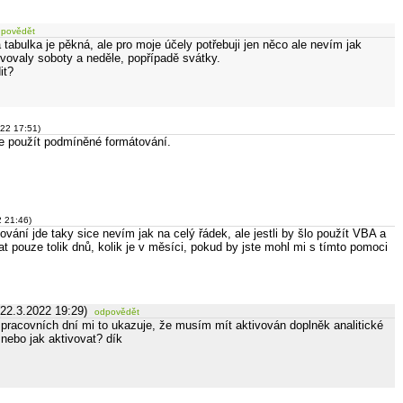
dpovědět
abulka je pěkná, ale pro moje účely potřebuji jen něco ale nevím jak
rvovaly soboty a neděle, popřípadě svátky.
it?
022 17:51)
e použít podmíněné formátování.
2 21:46)
vání jde taky sice nevím jak na celý řádek, ale jestli by šlo použít VBA a
t pouze tolik dnů, kolik je v měsíci, pokud by jste mohl mi s tímto pomoci
(22.3.2022 19:29)
odpovědět
 pracovních dní mi to ukazuje, že musím mít aktivován doplněk analitické
 nebo jak aktivovat? dík