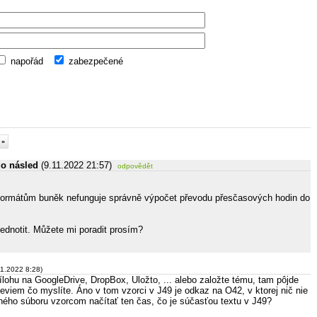
napořád
zabezpečené
 »
o násled
(9.11.2022 21:57)
odpovědět
formátům buněk nefunguje správně výpočet převodu přesčasových hodin do
jednotit. Můžete mi poradit prosím?
11.2022 8:28)
rílohu na GoogleDrive, DropBox, Uložto, ... alebo založte tému, tam pôjde
neviem čo myslíte. Áno v tom vzorci v J49 je odkaz na O42, v ktorej nič nie
iného súboru vzorcom načítať ten čas, čo je súčasťou textu v J49?