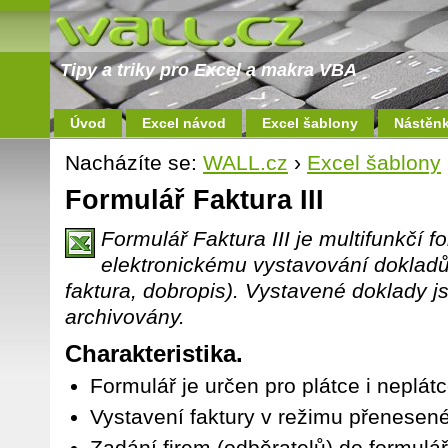
Tipy a triky pro Excel a makra VBA
Úvod
Excel návod
Excel šablony
Nástěn
Nacházíte se:
WALL.cz
›
Excel šablony
Formulář Faktura III
Formulář Faktura III je multifunkčí fo
elektronickému vystavování dokladů
faktura, dobropis). Vystavené doklady j
archivovány.
Charakteristika.
Formulář je určen pro plátce i neplát
Vystavení faktury v režimu přenesen
Zadání firem (odběratelů) do formulá