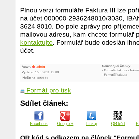
Plnou verzi formuláře Faktura III lze po
na účet 000000-2936248010/3030, IBA
3624 8010. Do pole zprávy pro příjemce 
mailovou adresu, kam chcete formulář 
kontaktujte
. Formulář bude odeslán ihne
účet.
Související články:
Autor:
admin
-
Formulář faktura - faktur
Vydáno:
15.8.2011 12:00
-
Formulář faktura
Přečteno:
89965x
Formát pro tisk
Sdílet článek:
Facebook
Google +
Linkuj
QR kód
E
QR kód s odkazem na článek "Formulář