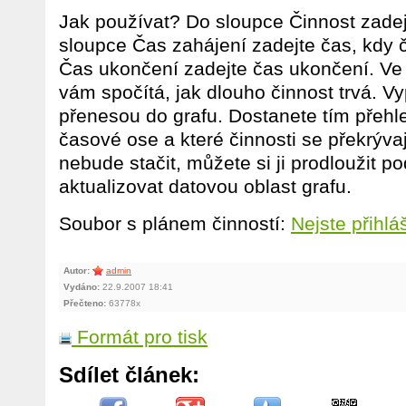
Jak používat? Do sloupce Činnost zadej
sloupce Čas zahájení zadejte čas, kdy 
Čas ukončení zadejte čas ukončení. Ve 
vám spočítá, jak dlouho činnost trvá. 
přenesou do grafu. Dostanete tím přehl
časové ose a které činnosti se překrýva
nebude stačit, můžete si ji prodloužit po
aktualizovat datovou oblast grafu.
Soubor s plánem činností:
Nejste přihlá
Autor:
admin
Vydáno:
22.9.2007 18:41
Přečteno:
63778x
Formát pro tisk
Sdílet článek: