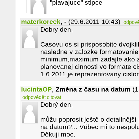
"plavajuce" stlpce
materkorcek
,
-
(29.6.2011 10:43)
odpově
Dobry den,
Casovu os si prisposobite dvojkl
nasledne v zalozke formatovanie
minimum,maximum zadajte ako za
planovanej cinnosti vo formate ci
1.6.2011 je reprezentovany cisl
lucintaOP
,
Změna z času na datum
(1
odpovědět
citovat
Dobrý den,
můžu poprosit ještě o detailnější 
na datum?... Vůbec mi to nespol
Děkuji moc.