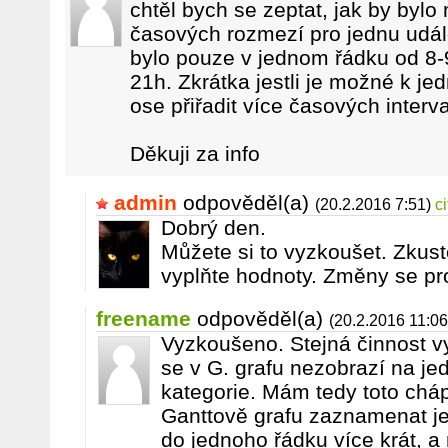
chtěl bych se zeptat, jak by bylo
časových rozmezí pro jednu udál
bylo pouze v jednom řádku od 8-
21h. Zkrátka jestli je možné k jed
ose přiřadit více časových interva
Děkuji za info
admin
odpověděl(a)
(20.2.2016 7:51)
c
Dobrý den.
Můžete si to vyzkoušet. Zkuste
vyplňte hodnoty. Změny se pro
freename
odpověděl(a)
(20.2.2016 11:06
Vyzkoušeno. Stejná činnost 
se v G. grafu nezobrazí na j
kategorie. Mám tedy toto cháp
Ganttově grafu zaznamenat j
do jednoho řádku více krát, a