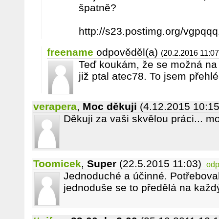
špatně?
http://s23.postimg.org/vgp
freename
odpověděl(a)
(20.2.2016 11:07
Teď koukám, že se možná na
již ptal atec78. To jsem přehlé
verapera
,
Moc děkuji
(4.12.2015 10:15
Děkuji za vaši skvělou práci... m
Toomicek
,
Super
(22.5.2015 11:03)
odp
Jednoduché a účinné. Potřeboval
jednoduše se to předělá na každý 