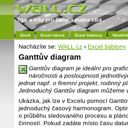
Tipy a triky pro Excel a makra VBA
Úvod
Excel návod
Excel šablony
Nástěn
Nacházíte se:
WALL.cz
›
Excel šablony
Ganttův diagram
Ganttův diagram je ideální pro graf
náročnosti a posloupnosti jednotlivý
jednat např. o firemní projekt, rodinný 
Jednoduchý Ganttův diagram můžeme vyt
Ukázka, jak lze v Excelu pomocí Gantto
jednoduchý časový harmonogram. Optimá
o průběhu sledovaného procesu a pláno
činností. Pokud zadáte místo času datu