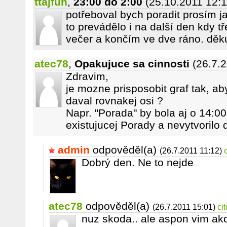
ttajfun
,
23:00 do 2:00
(25.10.2011 12:1
potřeboval bych poradit prosím j
to prevádělo i na další den kdy 
večer a končím ve dve ráno. děku
atec78
,
Opakujuce sa cinnosti
(26.7.
Zdravim,
je mozne prisposobit graf tak, ab
daval rovnakej osi ?
Napr. "Porada" by bola aj o 14:00,
existujucej Porady a nevytvorilo d
admin
odpověděl(a)
(26.7.2011 11:12)
Dobrý den. Ne to nejde
atec78
odpověděl(a)
(26.7.2011 15:01)
ci
nuz skoda.. ale aspon vim ako