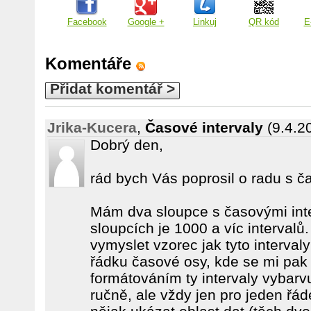
Facebook
Google +
Linkuj
QR kód
E
Komentáře
Přidat komentář >
Jrika-Kucera
,
Časové intervaly
(9.4.2
Dobrý den,
rád bych Vás poprosil o radu s ča
Mám dva sloupce s časovými inte
sloupcích je 1000 a víc intervalů
vymyslet vzorec jak tyto interva
řádku časové osy, kde se mi pa
formátováním ty intervaly vybarv
ručně, ale vždy jen pro jeden řá