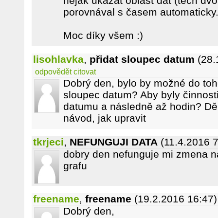
nějak ukázat oblast dat (těch dv
porovnával s časem automaticky
Moc díky všem :)
lisohlavka
,
přidat sloupec datum
(28.
odpovědět
citovat
Dobrý den, bylo by možné do toho
sloupec datum? Aby byly činnosti
datumu a následně až hodin? Děk
návod, jak upravit
tkrjeci
,
NEFUNGUJI DATA
(11.4.2016 7
dobry den nefunguje mi zmena na
grafu
freename
,
freename
(19.2.2016 16:47)
Dobrý den,