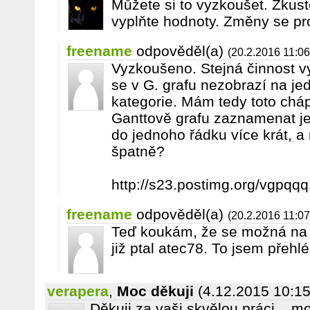
Můžete si to vyzkoušet. Zkuste
vyplňte hodnoty. Změny se pro
freename
odpověděl(a)
(20.2.2016 11:06
Vyzkoušeno. Stejná činnost 
se v G. grafu nezobrazí na j
kategorie. Mám tedy toto cháp
Ganttově grafu zaznamenat j
do jednoho řádku více krát, a
špatně?
http://s23.postimg.org/vgp
freename
odpověděl(a)
(20.2.2016 11:07
Teď koukám, že se možná na
již ptal atec78. To jsem přehlé
verapera
,
Moc děkuji
(4.12.2015 10:15
Děkuji za vaši skvělou práci... m