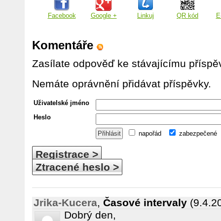
Facebook
Google +
Linkuj
QR kód
E
Komentáře
Zasílate odpověď ke stávajícímu příspě
Nemáte oprávnění přidávat příspěvky.
Uživatelské jméno
Heslo
napořád
zabezpečené
Registrace >
Ztracené heslo >
Jrika-Kucera
,
Časové intervaly
(9.4.2
Dobrý den,