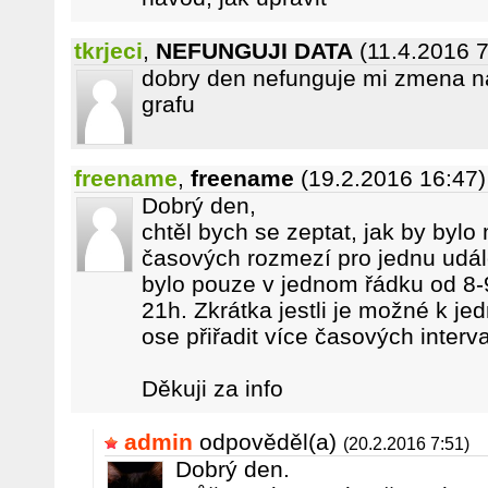
tkrjeci
,
NEFUNGUJI DATA
(11.4.2016 7
dobry den nefunguje mi zmena na
grafu
freename
,
freename
(19.2.2016 16:47)
Dobrý den,
chtěl bych se zeptat, jak by bylo
časových rozmezí pro jednu udál
bylo pouze v jednom řádku od 8-
21h. Zkrátka jestli je možné k jed
ose přiřadit více časových interva
Děkuji za info
admin
odpověděl(a)
(20.2.2016 7:51)
Dobrý den.