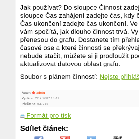
Jak používat? Do sloupce Činnost zadej
sloupce Čas zahájení zadejte čas, kdy 
Čas ukončení zadejte čas ukončení. Ve 
vám spočítá, jak dlouho činnost trvá. 
přenesou do grafu. Dostanete tím přehl
časové ose a které činnosti se překrýva
nebude stačit, můžete si ji prodloužit po
aktualizovat datovou oblast grafu.
Soubor s plánem činností:
Nejste přihlá
Autor:
admin
Vydáno:
22.9.2007 18:41
Přečteno:
63771x
Formát pro tisk
Sdílet článek: