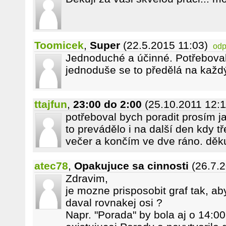
Toomicek
,
Super
(22.5.2015 11:03)
odp
Jednoduché a účinné. Potřeboval
jednoduše se to předělá na každý 
ttajfun
,
23:00 do 2:00
(25.10.2011 12:1
potřeboval bych poradit prosím j
to prevádělo i na další den kdy 
večer a končím ve dve ráno. děku
atec78
,
Opakujuce sa cinnosti
(26.7.
Zdravim,
je mozne prisposobit graf tak, ab
daval rovnakej osi ?
Napr. "Porada" by bola aj o 14:00,