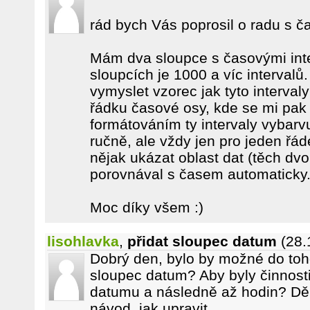
rád bych Vás poprosil o radu s ča
Mám dva sloupce s časovými inte
sloupcích je 1000 a víc intervalů
vymyslet vzorec jak tyto interva
řádku časové osy, kde se mi pa
formátováním ty intervaly vybarv
ručně, ale vždy jen pro jeden řá
nějak ukázat oblast dat (těch dv
porovnával s časem automaticky
Moc díky všem :)
lisohlavka
,
přidat sloupec datum
(28.
Dobrý den, bylo by možné do toho
sloupec datum? Aby byly činnosti
datumu a následně až hodin? Děk
návod, jak upravit