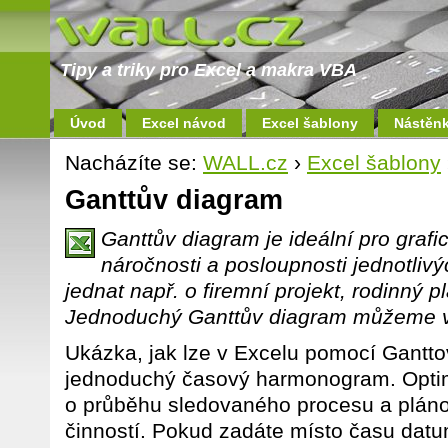
Tipy a triky pro Excel a makra VBA
Úvod
Excel návod
Excel šablony
Nástěn
Nacházíte se:
WALL.cz
›
Excel šablony
Ganttův diagram
Ganttův diagram je ideální pro graf
náročnosti a posloupnosti jednotlivý
jednat např. o firemní projekt, rodinný 
Jednoduchý Ganttův diagram můžeme vyt
Ukázka, jak lze v Excelu pomocí Gantto
jednoduchý časový harmonogram. Optimá
o průběhu sledovaného procesu a pláno
činností. Pokud zadáte místo času datu