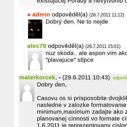
existujucej Porady a nevytvorilo d
admin
odpověděl(a)
(26.7.2011 11:12)
Dobrý den. Ne to nejde
atec78
odpověděl(a)
(26.7.2011 15:01)
nuz skoda.. ale aspon vim ako
"plavajuce" stlpce
materkorcek
,
-
(29.6.2011 10:43)
odpově
Dobry den,
Casovu os si prisposobite dvojkl
nasledne v zalozke formatovanie
minimum,maximum zadajte ako za
planovanej cinnosti vo formate ci
1.6.2011 je reprezentovany cisl