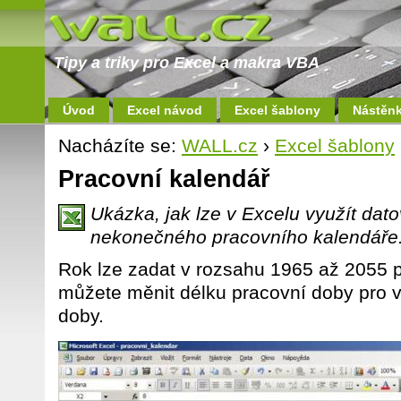
Tipy a triky pro Excel a makra VBA
Úvod
Excel návod
Excel šablony
Nástěn
Nacházíte se:
WALL.cz
›
Excel šablony
Pracovní kalendář
Ukázka, jak lze v Excelu využít dato
nekonečného pracovního kalendáře
Rok lze zadat v rozsahu 1965 až 2055
můžete měnit délku pracovní doby pro 
doby.