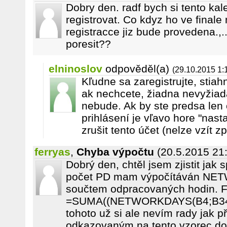
Dobry den. radf bych si tento kal
registrovat. Co kdyz ho ve finale
registracce jiz bude provedena.,..
poresit??
elninoslov
odpověděl(a)
(29.10.2015 1:
Kľudne sa zaregistrujte, stiahn
ak nechcete, žiadna nevyžia
nebude. Ak by ste predsa len c
prihlásení je vľavo hore "nast
zrušit tento účet (nelze vzít z
ferryas
,
Chyba výpočtu
(20.5.2015 21
Dobrý den, chtěl jsem zjistit jak
počet PD mam výpočítáván NE
součtem odpracovaných hodin. F
=SUMA((NETWORKDAYS(B4;B34;'Da
tohoto už si ale nevím rady jak p
odkazovaným na tento vzorec do