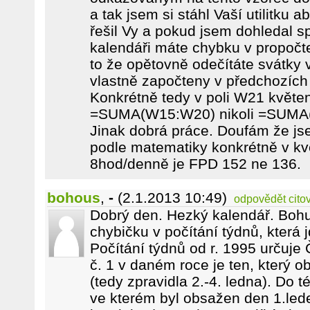
a tak jsem si stáhl Vaší utilitku a
řešil Vy a pokud jsem dohledal 
kalendáři máte chybku v propočt
to že opětovně odečítáte svátky v
vlastně započteny v předchozích
Konkrétně tedy v poli W21 květe
=SUMA(W15:W20) nikoli =SUMA
Jinak dobrá práce. Doufám že jse
podle matematiky konkrétně v kv
8hod/denně je FPD 152 ne 136.
bohous
,
-
(2.1.2013 10:49)
odpovědět
cito
Dobrý den. Hezký kalendář. Boh
chybičku v počítání týdnů, která j
Počítání týdnů od r. 1995 určuje
č. 1 v daném roce je ten, který 
(tedy zpravidla 2.-4. ledna). Do 
ve kterém byl obsažen den 1.lede