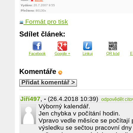
Vydáno:
20.7.2007 9:55
Přečteno:
80130x
Formát pro tisk
Sdílet článek:
Facebook
Google +
Linkuj
QR kód
E
Komentáře
Přidat komentář >
Jiří497
,
-
(26.4.2018 10:39)
odpovědět
cito
Výborný kalendář.
Jen chybka v počítání hodin.
Vpravo vedle měsíce se počítají 
výsledku se sečtou pracovní dny (