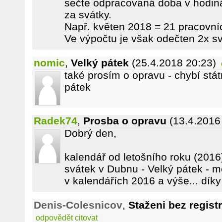
sečte odpracovaná doba v hodin
za svátky.
Např. květen 2018 = 21 pracovníc
Ve výpočtu je však odečten 2x sv
nomic
,
Velký pátek
(25.4.2018 20:23)
také prosím o opravu - chybí stát
pátek
Radek74
,
Prosba o opravu
(13.4.2016
Dobrý den,
kalendář od letošního roku (2016
svátek v Dubnu - Velký pátek - m
v kalendářích 2016 a výše... dík
Denis-Colesnicov
,
Staženi bez regist
odpovědět
citovat